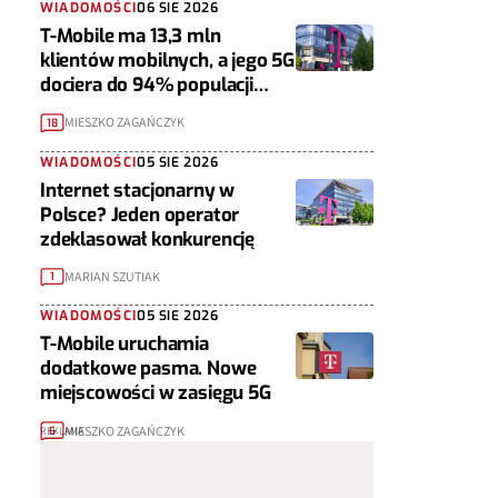
WIADOMOŚCI
06 SIE 2026
T-Mobile ma 13,3 mln
klientów mobilnych, a jego 5G
dociera do 94% populacji
Polski
MIESZKO ZAGAŃCZYK
18
WIADOMOŚCI
05 SIE 2026
Internet stacjonarny w
Polsce? Jeden operator
zdeklasował konkurencję
MARIAN SZUTIAK
1
WIADOMOŚCI
05 SIE 2026
T-Mobile uruchamia
dodatkowe pasma. Nowe
miejscowości w zasięgu 5G
MIESZKO ZAGAŃCZYK
6