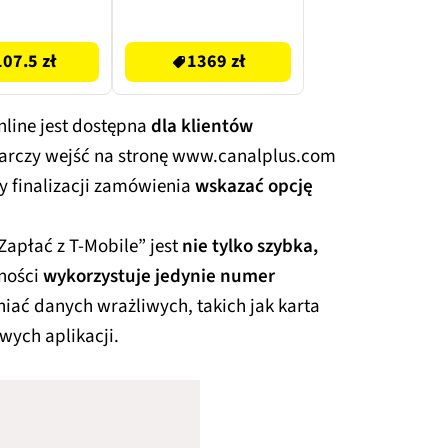
1369 zł
107.5 zł
1369 zł
nline jest dostępna
dla klientów
tarczy wejść na stronę www.canalplus.com
zy finalizacji zamówienia
wskazać opcję
Zapłać z T-Mobile” jest
nie tylko szybka,
tności
wykorzystuje jedynie numer
niać danych wrażliwych, takich jak karta
wych aplikacji.