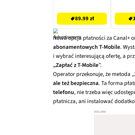
89.99 zł
107.5 zł
89.99 zł
Nowa opcja płatności za Canal+ o
abonamentowych T-Mobile
. Wys
i wybrać interesującą ofertę, a pr
„Zapłać z T-Mobile
”.
Operator przekonuje, że metoda „
ale też bezpieczna
. Ta forma pła
telefonu
, nie trzeba więc udostęp
płatnicza, ani instalować dodatko