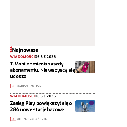
Najnowsze
WIADOMOŚCI
06 SIE 2026
T-Mobile zmienia zasady
abonamentu. Nie wszyscy się
ucieszą
MARIAN SZUTIAK
2
WIADOMOŚCI
06 SIE 2026
Zasięg Play powiększył się o
284 nowe stacje bazowe
MIESZKO ZAGAŃCZYK
3