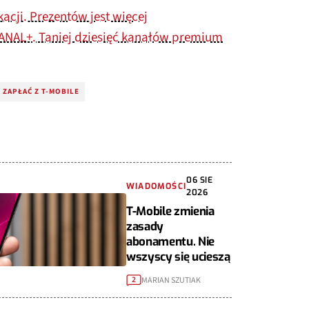
kacji. Prezentów jest więcej
ANAL+. Taniej dziesięć kanałów premium
ZAPŁAĆ Z T‑MOBILE
06 SIE
WIADOMOŚCI
2026
T-Mobile zmienia
zasady
abonamentu. Nie
wszyscy się ucieszą
MARIAN SZUTIAK
2