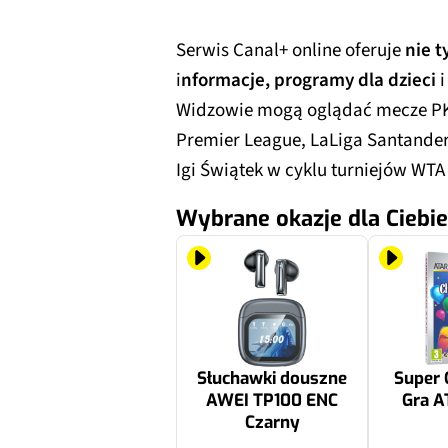
Serwis Canal+ online oferuje
nie t
i
nformacje, programy dla dzieci
i
Widzowie mogą oglądać mecze PK
Premier League, LaLiga Santander,
Igi Świątek w cyklu turniejów WTA
Wybrane okazje dla Ciebie
Słuchawki douszne
Super 
AWEI TP100 ENC
Gra A
Czarny