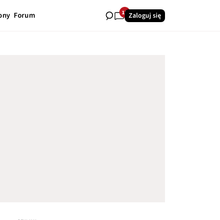
12
ony
Forum
Zaloguj się