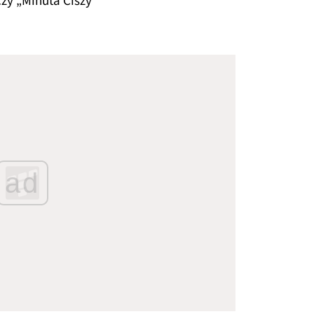
czy „Minuta Ciszy”
ad