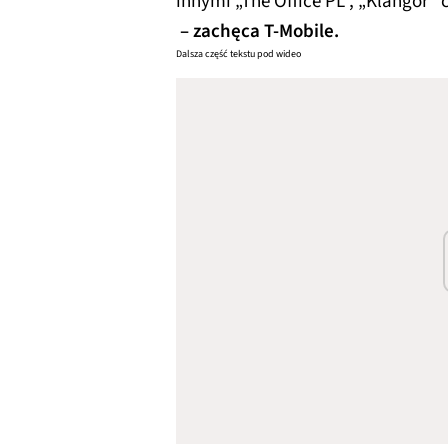
innymi „The Office PL”, „Klangor” 
– zachęca T-Mobile.
Dalsza część tekstu pod wideo