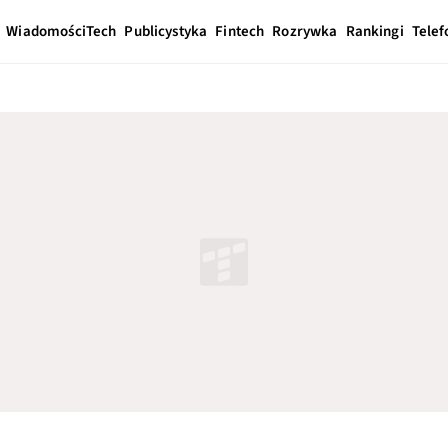
Wiadomości
Tech
Publicystyka
Fintech
Rozrywka
Rankingi
Telef