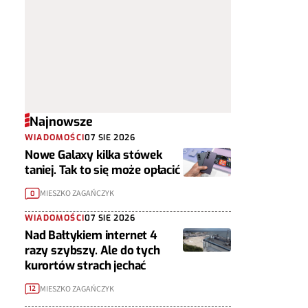
Najnowsze
WIADOMOŚCI
07 SIE 2026
Nowe Galaxy kilka stówek
taniej. Tak to się może opłacić
MIESZKO ZAGAŃCZYK
0
WIADOMOŚCI
07 SIE 2026
Nad Bałtykiem internet 4
razy szybszy. Ale do tych
kurortów strach jechać
MIESZKO ZAGAŃCZYK
12