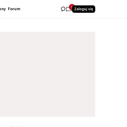
7
ony
Forum
Zaloguj się