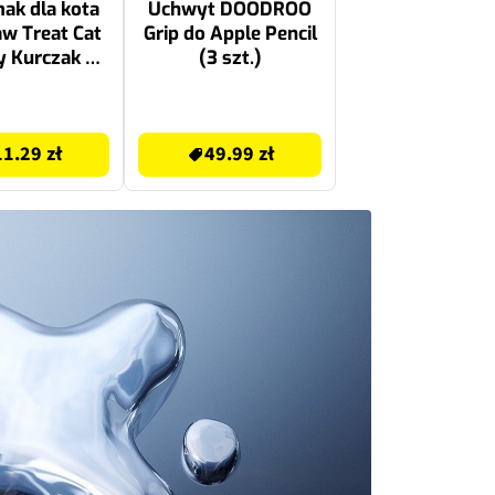
ak dla kota
Uchwyt DOODROO
w Treat Cat
Grip do Apple Pencil
y Kurczak z
(3 szt.)
kiem 40 g
49.99 zł
11.29 zł
49.99 zł