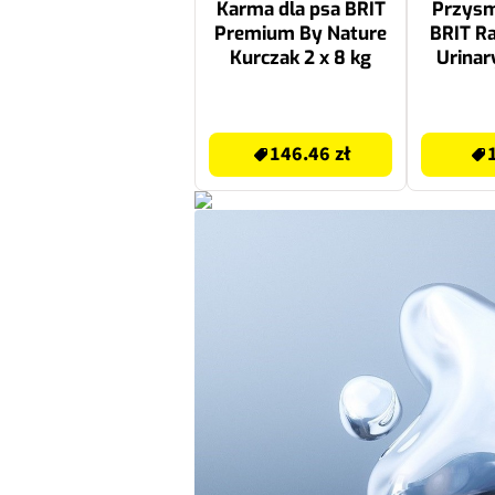
Karma dla psa BRIT
Przysm
Premium By Nature
BRIT Ra
Kurczak 2 x 8 kg
Urinar
indy
146.46 zł
11.29 zł
146.46 zł