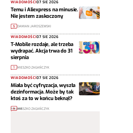
WIADOMOŚCI
07 SIE 2026
Temu i Aliexpress na minusie.
Nie jestem zaskoczony
DAMIAN JAROSZEWSKI
5
WIADOMOŚCI
07 SIE 2026
T-Mobile rozdaje, ale trzeba
wydrapać. Akcja trwa do 31
sierpnia
MIESZKO ZAGAŃCZYK
1
WIADOMOŚCI
07 SIE 2026
Miała być cyfryzacja, wyszła
dezinformacja. Może by tak
ktoś za to w końcu beknął?
MIESZKO ZAGAŃCZYK
4