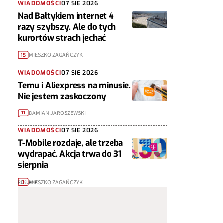
WIADOMOŚCI
07 SIE 2026
Nad Bałtykiem internet 4
razy szybszy. Ale do tych
kurortów strach jechać
MIESZKO ZAGAŃCZYK
15
WIADOMOŚCI
07 SIE 2026
Temu i Aliexpress na minusie.
Nie jestem zaskoczony
DAMIAN JAROSZEWSKI
11
WIADOMOŚCI
07 SIE 2026
T-Mobile rozdaje, ale trzeba
wydrapać. Akcja trwa do 31
sierpnia
MIESZKO ZAGAŃCZYK
1