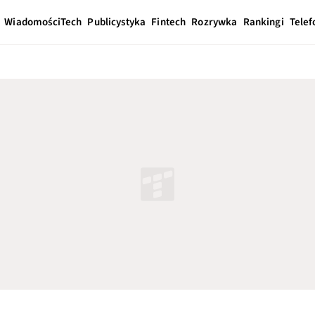
Wiadomości
Tech
Publicystyka
Fintech
Rozrywka
Rankingi
Telef