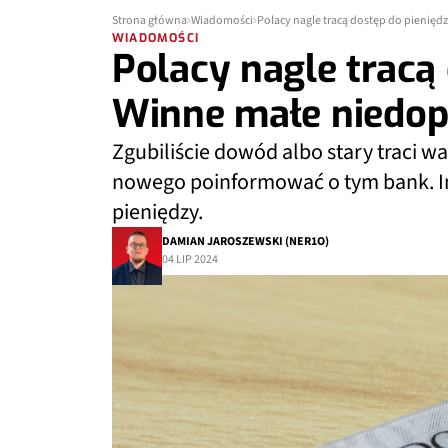
Strona główna
Wiadomości
Polacy nagle tracą dostęp do pienięd
WIADOMOŚCI
Polacy nagle tracą 
Winne małe niedop
Zgubiliście dowód albo stary traci w
nowego poinformować o tym bank. In
pieniędzy.
DAMIAN JAROSZEWSKI (NER1O)
04 LIP 2024