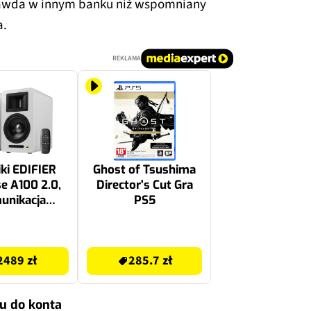
rawda w innym banku niż wspomniany
a.
REKLAMA
ki EDIFIER
Ghost of Tsushima
se A100 2.0,
Director's Cut Gra
unikacja
PS5
rzewodowa
Biały
285.7 zł
2489 zł
285.7 zł
u do konta