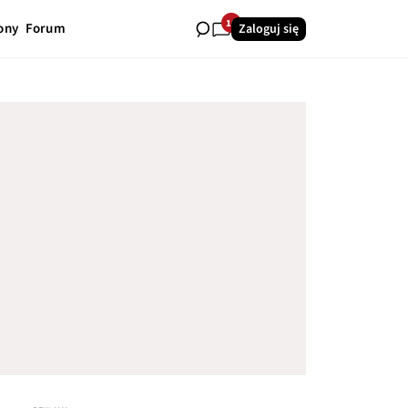
10
ony
Forum
Zaloguj się