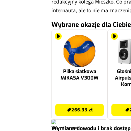
redakcyjny kolega Mieszko. Co p
internauta, ale to nie ma znaczeni
Wybrane okazje dla Ciebie
Piłka siatkowa
Głośni
MIKASA V300W
Airpul
Kom
bezp
266.33 zł
2489 zł
266.33 zł
Wymiana dowodu i brak dostęp