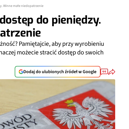
zy. Winne małe niedopatrzenie
dostęp do pieniędzy.
atrzenie
ażność? Pamiętajcie, aby przy wyrobieniu
aczej możecie stracić dostęp do swoich
Dodaj do ulubionych źródeł w Google
44