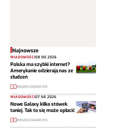
Najnowsze
WIADOMOŚCI
08 SIE 2026
Polska ma szybki internet?
Amerykanie odzierają nas ze
złudzeń
MIESZKO ZAGAŃCZYK
3
WIADOMOŚCI
07 SIE 2026
Nowe Galaxy kilka stówek
taniej. Tak to się może opłacić
MIESZKO ZAGAŃCZYK
0