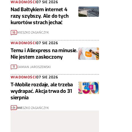
WIADOMOŚCI
07 SIE 2026
Nad Bałtykiem internet 4
razy szybszy. Ale do tych
kurortów strach jechać
MIESZKO ZAGAŃCZYK
15
WIADOMOŚCI
07 SIE 2026
Temu i Aliexpress na minusie.
Nie jestem zaskoczony
DAMIAN JAROSZEWSKI
11
WIADOMOŚCI
07 SIE 2026
T-Mobile rozdaje, ale trzeba
wydrapać. Akcja trwa do 31
sierpnia
MIESZKO ZAGAŃCZYK
1