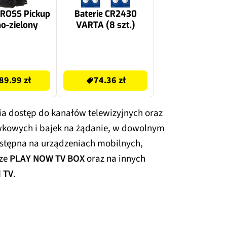
KROSS Pickup
Baterie CR2430
o-zielony
VARTA (8 szt.)
74.36 zł
89.99 zł
74.36 zł
ia dostęp do kanałów telewizyjnych oraz
ywkowych i bajek na żądanie, w dowolnym
dostępna na urządzeniach mobilnych,
rze
PLAY NOW TV BOX
oraz na innych
 TV
.