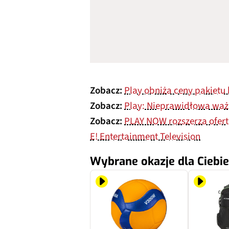
Zobacz:
Play obniża ceny pakiet
Zobacz:
Play: Nieprawidłowa ważn
Zobacz:
PLAY NOW rozszerza ofertę
E! Entertainment Television
Wybrane okazje dla Ciebie