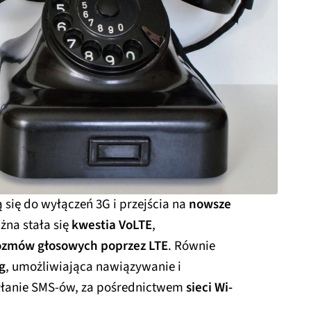
 się do wyłączeń 3G i przejścia na
nowsze
żna stała się
kwestia VoLTE
,
ozmów głosowych poprzez LTE
. Równie
g
, umożliwiająca nawiązywanie i
syłanie SMS-ów, za pośrednictwem
sieci Wi-