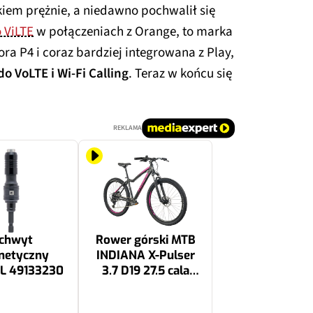
łkiem prężnie, a niedawno pochwalił się
 ViLTE
w połączeniach z Orange, to marka
ora P4 i coraz bardziej integrowana z Play,
 VoLTE i Wi-Fi Calling
. Teraz w końcu się
REKLAMA
chwyt
Rower górski MTB
netyczny
INDIANA X-Pulser
L 49133230
3.7 D19 27.5 cala
damski Czarno-
fuksjowy
2399.99 zł