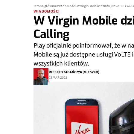
Strona główna
Wiadomości
W Virgin Mobile działa już VoLTE i Wi-Fi
WIADOMOŚCI
W Virgin Mobile dzi
Calling
Play oficjalnie poinformował, że w na
Mobile są już dostępne usługi VoLTE i W
wszystkich klientów.
MIESZKO ZAGAŃCZYK (MIESZKO)
03 MAR 2023