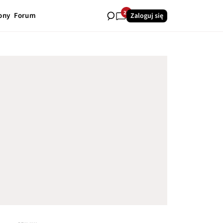
23
ony
Forum
Zaloguj się