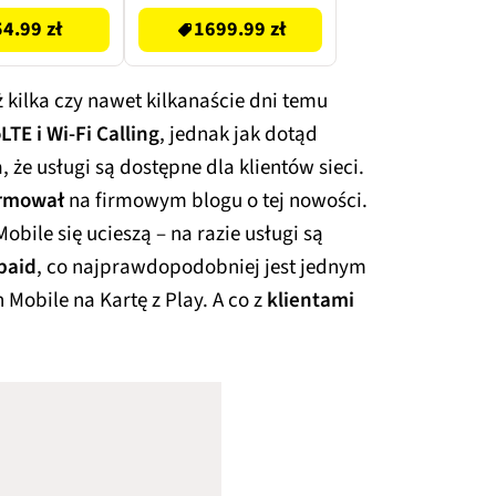
54.99 zł
1699.99 zł
uż kilka czy nawet kilkanaście dni temu
TE i Wi-Fi Calling
, jednak jak dotąd
że usługi są dostępne dla klientów sieci.
formował
na firmowym blogu o tej nowości.
obile się ucieszą – na razie usługi są
paid
, co najprawdopodobniej jest jednym
n Mobile na Kartę z Play. A co z
klientami