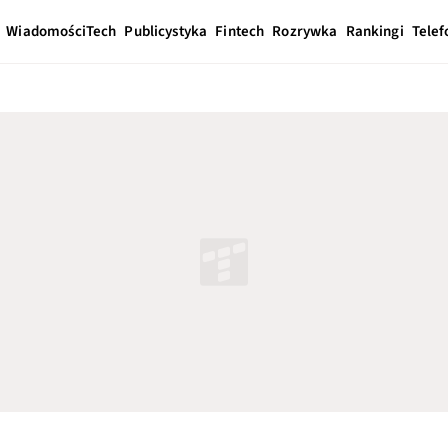
Wiadomości
Tech
Publicystyka
Fintech
Rozrywka
Rankingi
Telef