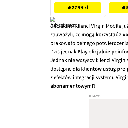
2799 zł
Dociekliwi klienci Virgin Mobile j
zauważyli, że
mogą korzystać z VoL
brakowało pełnego potwierdzenia, 
Dziś jednak
Play oficjalnie poin
Jednak nie wszyscy klienci Virgin M
dostępne
dla klientów usług pre-
z efektów integracji systemu Virgi
abonamentowymi
?