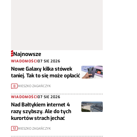
Najnowsze
WIADOMOŚCI
07 SIE 2026
Nowe Galaxy kilka stówek
taniej. Tak to się może opłacić
MIESZKO ZAGAŃCZYK
0
WIADOMOŚCI
07 SIE 2026
Nad Bałtykiem internet 4
razy szybszy. Ale do tych
kurortów strach jechać
MIESZKO ZAGAŃCZYK
12