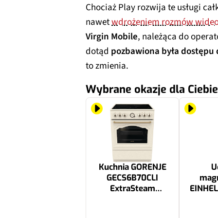
Chociaż Play rozwija te usługi ca
nawet
wdrożeniem rozmów wideo
Virgin Mobile
, należąca do operat
dotąd
pozbawiona była dostępu do
to zmienia.
Wybrane okazje dla Ciebie
Kuchnia GORENJE
U
GECS6B70CLI
mag
ExtraSteam
EINHEL
Technologia MultiAir
Termoobieg
2799 zł
54.99 zł