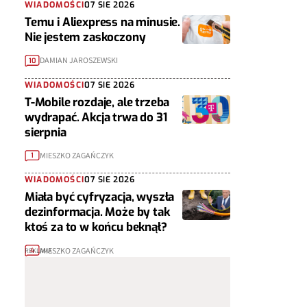
WIADOMOŚCI
07 SIE 2026
Temu i Aliexpress na minusie.
Nie jestem zaskoczony
DAMIAN JAROSZEWSKI
10
WIADOMOŚCI
07 SIE 2026
T-Mobile rozdaje, ale trzeba
wydrapać. Akcja trwa do 31
sierpnia
MIESZKO ZAGAŃCZYK
1
WIADOMOŚCI
07 SIE 2026
Miała być cyfryzacja, wyszła
dezinformacja. Może by tak
ktoś za to w końcu beknął?
MIESZKO ZAGAŃCZYK
4