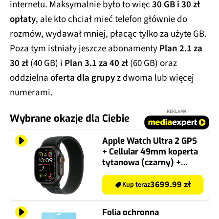
internetu. Maksymalnie było to więc
30 GB i 30 zł
opłaty
, ale kto chciał mieć telefon głównie do
rozmów, wydawał mniej, płacąc tylko za użyte GB.
Poza tym istniały jeszcze abonamenty
Plan 2.1 za
30 zł
(40 GB) i
Plan 3.1 za 40 zł
(60 GB) oraz
oddzielna
oferta dla grupy
z dwoma lub więcej
numerami.
REKLAMA
Wybrane okazje dla Ciebie
Apple Watch Ultra 2 GPS
+ Cellular 49mm koperta
tytanowa (czarny) +
opaska Trail rozmiar M/L
(czarny)
3699.99 zł
Kup teraz
Folia ochronna