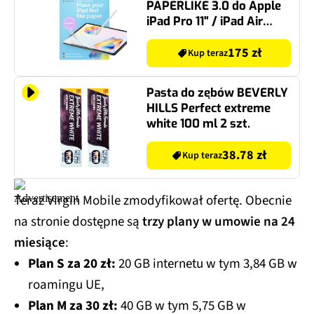
PAPERLIKE 3.0 do Apple
iPad Pro 11" / iPad Air
10.9" (2 szt.)
175 zł
Kup teraz
Pasta do zębów BEVERLY
HILLS Perfect extreme
white 100 ml 2 szt.
38.78 zł
Kup teraz
Teraz Virgin Mobile zmodyfikował ofertę. Obecnie
na stronie dostępne są
trzy plany w umowie na 24
miesiące
:
Plan S za 20 zł:
20 GB internetu w tym 3,84 GB w
roamingu UE,
Plan M za 30 zł:
40 GB w tym 5,75 GB w