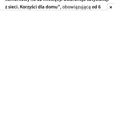
z sieci. Korzyści dla domu”
, obowiązującą
od 6
sierpnia 2026 roku
.
Jak zauważył serwis
Telko.in
, dokument zawiera