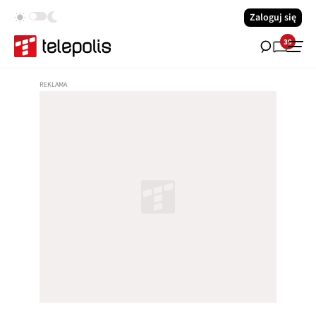
Zaloguj się
39