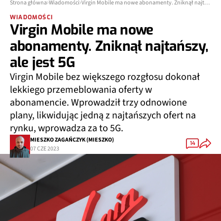
Strona główna
Wiadomości
Virgin Mobile ma nowe abonamenty. Zniknął najtańszy, ale jest 5G
WIADOMOŚCI
Virgin Mobile ma nowe
abonamenty. Zniknął najtańszy,
ale jest 5G
Virgin Mobile bez większego rozgłosu dokonał
lekkiego przemeblowania oferty w
abonamencie. Wprowadził trzy odnowione
plany, likwidując jedną z najtańszych ofert na
rynku, wprowadza za to 5G.
MIESZKO ZAGAŃCZYK (MIESZKO)
14
07 CZE 2023