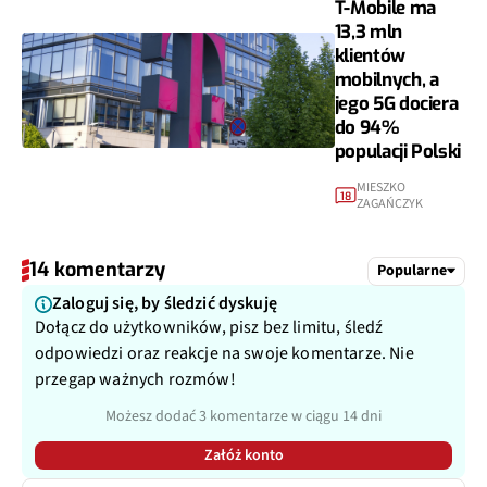
T-Mobile ma
13,3 mln
klientów
mobilnych, a
jego 5G dociera
do 94%
populacji Polski
MIESZKO
18
ZAGAŃCZYK
14 komentarzy
Popularne
Zaloguj się, by śledzić dyskuję
Dołącz do użytkowników, pisz bez limitu, śledź
odpowiedzi oraz reakcje na swoje komentarze. Nie
przegap ważnych rozmów!
Możesz dodać 3 komentarze w ciągu 14 dni
Załóż konto