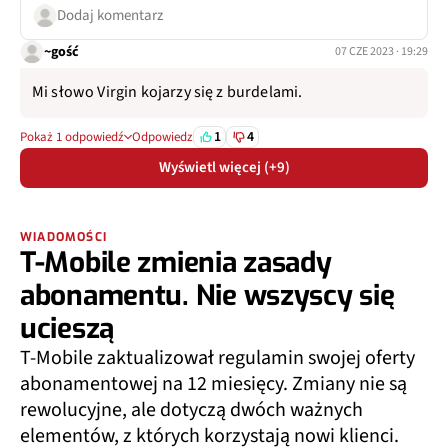
Dodaj komentarz
~gość
07 CZE 2023 · 19:29
Mi słowo Virgin kojarzy się z burdelami.
1
4
Pokaż 1 odpowiedź
Odpowiedz
Wyświetl więcej (+9)
WIADOMOŚCI
T-Mobile zmienia zasady
abonamentu. Nie wszyscy się
ucieszą
T-Mobile zaktualizował regulamin swojej oferty
abonamentowej na 12 miesięcy. Zmiany nie są
rewolucyjne, ale dotyczą dwóch ważnych
elementów, z których korzystają nowi klienci.