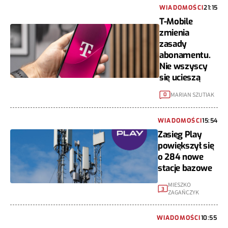
WIADOMOŚCI
21:15
T-Mobile
zmienia
zasady
abonamentu.
Nie wszyscy
się ucieszą
MARIAN SZUTIAK
0
WIADOMOŚCI
15:54
Zasięg Play
powiększył się
o 284 nowe
stacje bazowe
MIESZKO
3
ZAGAŃCZYK
WIADOMOŚCI
10:55