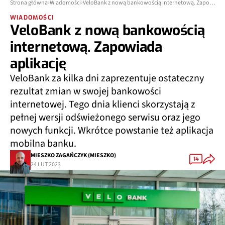
Strona główna
Wiadomości
VeloBank z nową bankowością internetową. Zapowiada aplikację
WIADOMOŚCI
VeloBank z nową bankowością
internetową. Zapowiada
aplikację
VeloBank za kilka dni zaprezentuje ostateczny
rezultat zmian w swojej bankowości
internetowej. Tego dnia klienci skorzystają z
pełnej wersji odświeżonego serwisu oraz jego
nowych funkcji. Wkrótce powstanie też aplikacja
mobilna banku.
MIESZKO ZAGAŃCZYK (MIESZKO)
14
24 LUT 2023