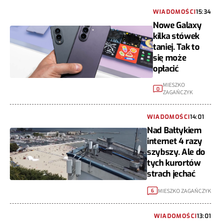
WIADOMOŚCI
15:34
Nowe Galaxy
kilka stówek
taniej. Tak to
się może
opłacić
MIESZKO
0
ZAGAŃCZYK
WIADOMOŚCI
14:01
Nad Bałtykiem
internet 4 razy
szybszy. Ale do
tych kurortów
strach jechać
MIESZKO ZAGAŃCZYK
6
WIADOMOŚCI
13:01