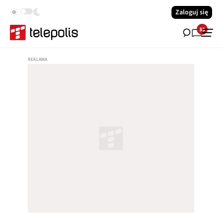
Zaloguj się
33