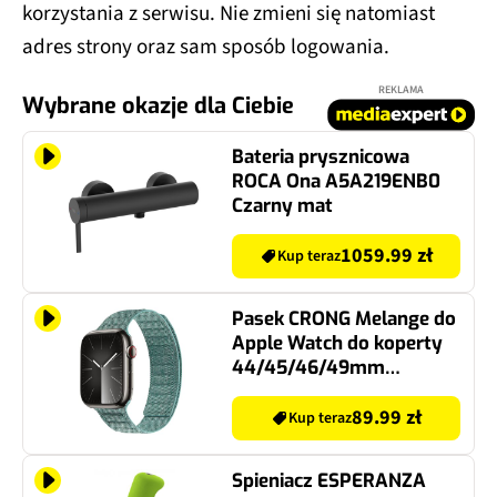
korzystania z serwisu. Nie zmieni się natomiast
adres strony oraz sam sposób logowania.
REKLAMA
Wybrane okazje dla Ciebie
Bateria prysznicowa
ROCA Ona A5A219ENB0
Czarny mat
1059.99 zł
Kup teraz
Pasek CRONG Melange do
Apple Watch do koperty
44/45/46/49mm
Turkusowy
89.99 zł
Kup teraz
Spieniacz ESPERANZA