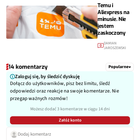
Temu i
Aliexpress na
minusie. Nie
jestem
zaskoczony
DAMIAN
0
JAROSZEWSKI
14 komentarzy
Popularne
Zaloguj się, by śledzić dyskuję
Dołącz do użytkowników, pisz bez limitu, śledź
odpowiedzi oraz reakcje na swoje komentarze. Nie
przegap ważnych rozmów!
Możesz dodać 3 komentarze w ciągu 14 dni
Załóż konto
Dodaj komentarz