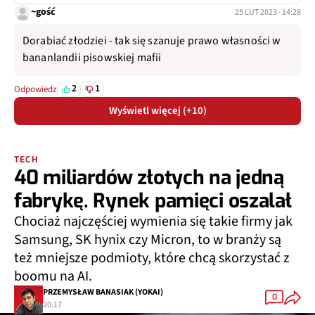
~gość
25 LUT 2023 · 14:28
Dorabiać złodziei - tak się szanuje prawo własności w
bananlandii pisowskiej mafii
2
1
Odpowiedz
Wyświetl więcej (+10)
TECH
40 miliardów złotych na jedną
fabrykę. Rynek pamięci oszalał
Chociaż najczęściej wymienia się takie firmy jak
Samsung, SK hynix czy Micron, to w branży są
też mniejsze podmioty, które chcą skorzystać z
boomu na AI.
PRZEMYSŁAW BANASIAK (YOKAI)
0
20:17