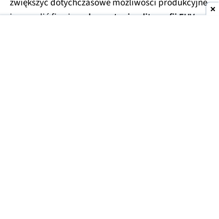
zwiększyć dotychczasowe możliwości produkcyjne
i pozwolić firmie na
korzystanie z litografii EUV.
Nanya Technology funkcjonuje na rynku od 1995
roku