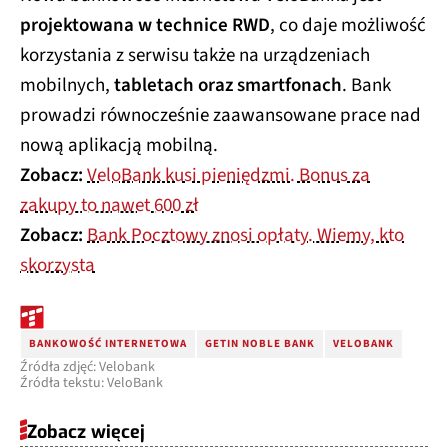
projektowana w technice RWD
, co daje możliwość
korzystania z serwisu także na urządzeniach
mobilnych,
tabletach oraz smartfonach
. Bank
prowadzi równocześnie zaawansowane prace nad
nową aplikacją mobilną.
Zobacz:
VeloBank kusi pieniędzmi. Bonus za
zakupy to nawet 600 zł
Zobacz:
Bank Pocztowy znosi opłaty. Wiemy, kto
skorzysta
BANKOWOŚĆ INTERNETOWA
GETIN NOBLE BANK
VELOBANK
Źródła zdjęć: Velobank
Źródła tekstu: VeloBank
Zobacz więcej