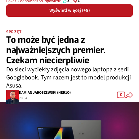
3
1
Pokaż 2 odpowiedzi
Odpowiedz
Wyświetl więcej (+8)
SPRZĘT
To może być jedna z
najważniejszych premier.
Czekam niecierpliwie
Do sieci wyciekły zdjęcia nowego laptopa z serii
Googlebook. Tym razem jest to model produkcji
Asusa.
DAMIAN JAROSZEWSKI (NER1O)
0
20:34