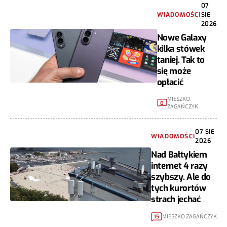
07
WIADOMOŚCI
SIE
2026
Nowe Galaxy
kilka stówek
taniej. Tak to
się może
opłacić
MIESZKO
0
ZAGAŃCZYK
07 SIE
WIADOMOŚCI
2026
Nad Bałtykiem
internet 4 razy
szybszy. Ale do
tych kurortów
strach jechać
MIESZKO ZAGAŃCZYK
15