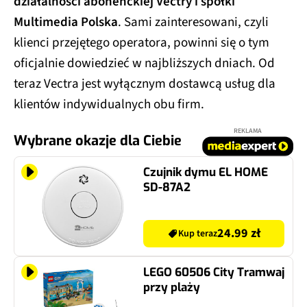
działalności abonenckiej Vectry i spółki
Multimedia Polska
. Sami zainteresowani, czyli
klienci przejętego operatora, powinni się o tym
oficjalnie dowiedzieć w najbliższych dniach. Od
teraz Vectra jest wyłącznym dostawcą usług dla
klientów indywidualnych obu firm.
REKLAMA
Wybrane okazje dla Ciebie
Czujnik dymu EL HOME
SD-87A2
24.99 zł
Kup teraz
LEGO 60506 City Tramwaj
przy plaży