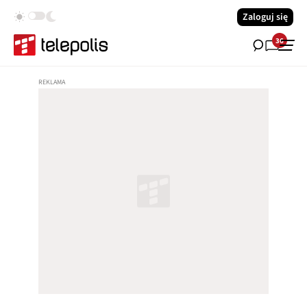
Zaloguj się
36