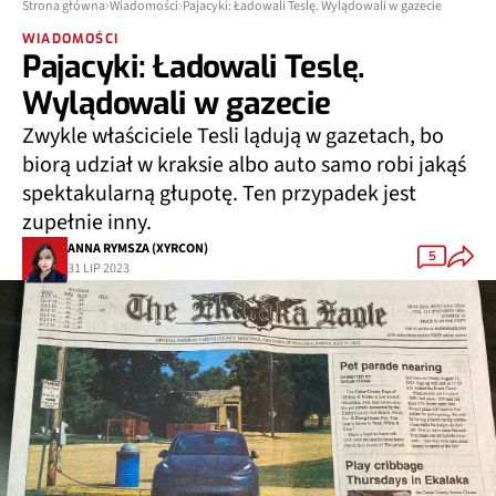
Strona główna
Wiadomości
Pajacyki: Ładowali Teslę. Wylądowali w gazecie
WIADOMOŚCI
Pajacyki: Ładowali Teslę.
Wylądowali w gazecie
Zwykle właściciele Tesli lądują w gazetach, bo
biorą udział w kraksie albo auto samo robi jakąś
spektakularną głupotę. Ten przypadek jest
zupełnie inny.
ANNA RYMSZA (XYRCON)
5
31 LIP 2023