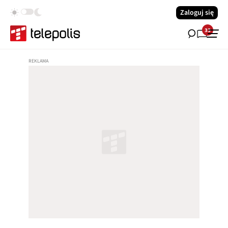
Zaloguj się
33