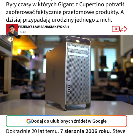
Były czasy w których Gigant z Cupertino potrafił
zaoferować faktycznie przełomowe produkty. A
dzisiaj przypadają urodziny jednego z nich.
PRZEMYSŁAW BANASIAK (YOKAI)
0
18:40
Dodaj do ulubionych źródeł w Google
Dokładnie 20 lat temu,
7 sierpnia 2006 roku
, Steve