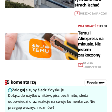
strach jechać
MIESZKO ZAGAŃCZYK
5
WIADOMOŚCI
13:01
Temu i
Aliexpress na
minusie. Nie
jestem
zaskoczony
DAMIAN
0
JAROSZEWSKI
5 komentarzy
Popularne
Zaloguj się, by śledzić dyskuję
Dołącz do użytkowników, pisz bez limitu, śledź
odpowiedzi oraz reakcje na swoje komentarze. Nie
przegap ważnych rozmów!