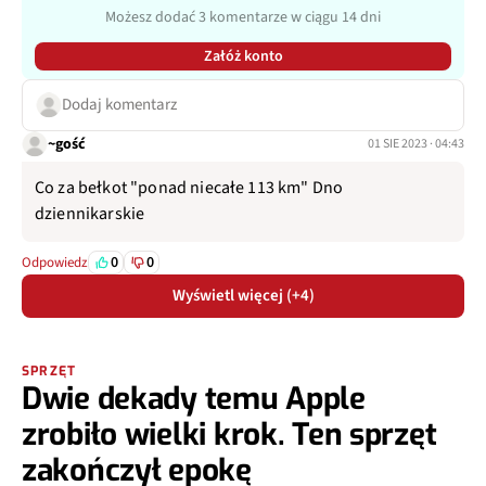
Możesz dodać 3 komentarze w ciągu 14 dni
Załóż konto
Dodaj komentarz
~gość
01 SIE 2023 · 04:43
Co za bełkot "ponad niecałe 113 km" Dno
dziennikarskie
0
0
Odpowiedz
Wyświetl więcej (+4)
SPRZĘT
Dwie dekady temu Apple
zrobiło wielki krok. Ten sprzęt
zakończył epokę