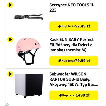
Szczypce NEO TOOLS 11-
223
52.49 zł
Kup teraz
Kask SUN BABY Perfect
Fit Różowy dla Dzieci z
lampką (rozmiar M)
79.99 zł
Kup teraz
Subwoofer WILSON
RAPTOR SUB-10 Biały,
Aktywny, 150W, Typ Bass
Reflex, 10" Przetwornik na
froncie o długim skoku,
1499 zł
Kup teraz
Tryb "Stand By"