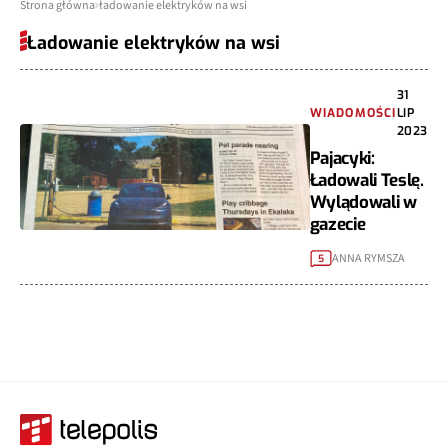
Strona główna
ładowanie elektryków na wsi
Ładowanie elektryków na wsi
31
WIADOMOŚCI
LIP
2023
Pajacyki:
Ładowali Teslę.
Wylądowali w
gazecie
ANNA RYMSZA
5