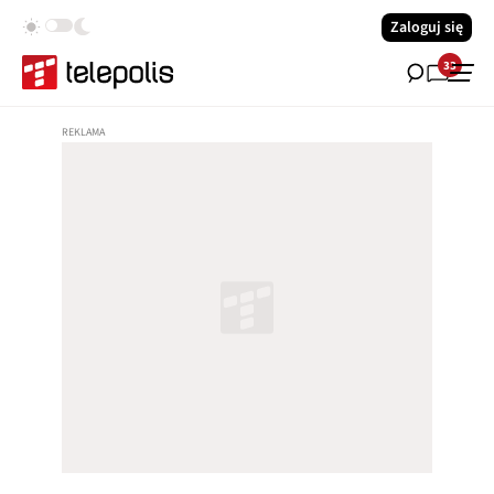
Zaloguj się
33