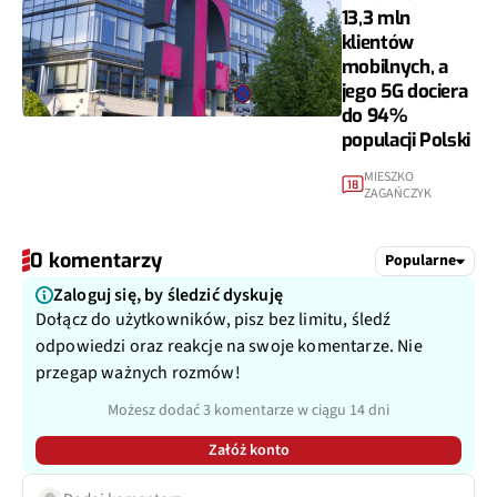
13,3 mln
klientów
mobilnych, a
jego 5G dociera
do 94%
populacji Polski
MIESZKO
18
ZAGAŃCZYK
0 komentarzy
Popularne
Zaloguj się, by śledzić dyskuję
Dołącz do użytkowników, pisz bez limitu, śledź
odpowiedzi oraz reakcje na swoje komentarze. Nie
przegap ważnych rozmów!
Możesz dodać 3 komentarze w ciągu 14 dni
Załóż konto