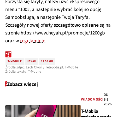
korzysta się taryfy, należy użyć ekspresowego
menu *100#, a następnie wybrać kolejno opcję
Samoobsługa, a następnie Twoja Taryfa.
Szczegóły nowej oferty
szczegółowo opisane
są na
stronie https://www.heyah.pl/promocje/1200gb
oraz w
regulaminie
.
T-MOBILE
HEYAH
1200 GB
Źródła zdjęć: Lech Okoń / Telepolis.pl, T-Mobile
Źródła tekstu: T-Mobile
Zobacz więcej
06
WIADOMOŚCI
SIE
2026
T-Mobile
zmienia zasady