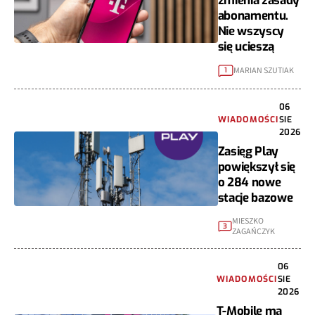
abonamentu.
Nie wszyscy
się ucieszą
MARIAN SZUTIAK
1
06
WIADOMOŚCI
SIE
2026
Zasięg Play
powiększył się
o 284 nowe
stacje bazowe
MIESZKO
3
ZAGAŃCZYK
06
WIADOMOŚCI
SIE
2026
T-Mobile ma