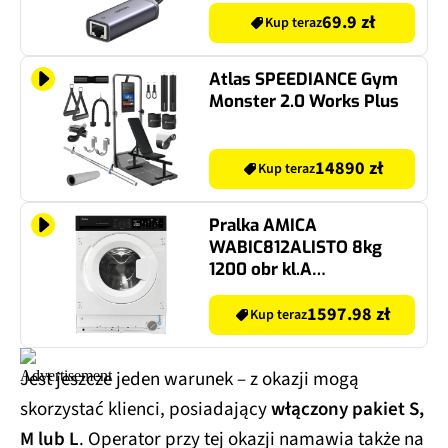
69.9 zł
Kup teraz
Atlas SPEEDIANCE Gym
Monster 2.0 Works Plus
14890 zł
Kup teraz
Pralka AMICA
WABIC812ALISTO 8kg
1200 obr kl.A
SteamPowerPro
1597.98 zł
Kup teraz
Jest jeszcze jeden warunek – z okazji mogą
skorzystać klienci, posiadający
włączony pakiet S,
M lub L
. Operator przy tej okazji namawia także na