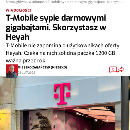
Strona główna
Wiadomości
T-Mobile sypie darmowymi gigabajtami. Skorzystasz w Heyah
WIADOMOŚCI
T-Mobile sypie darmowymi
gigabajtami. Skorzystasz w
Heyah
T-Mobile nie zapomina o użytkownikach oferty
Heyah. Czeka na nich solidna paczka 1200 GB
ważna przez rok.
MIESZKO ZAGAŃCZYK (MIESZKO)
0
03 LUT 2025