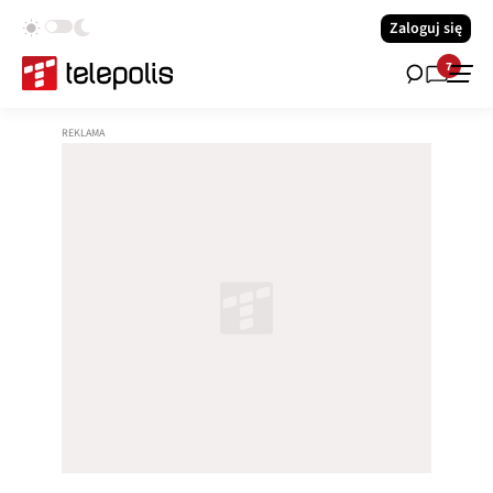
Zaloguj się
7