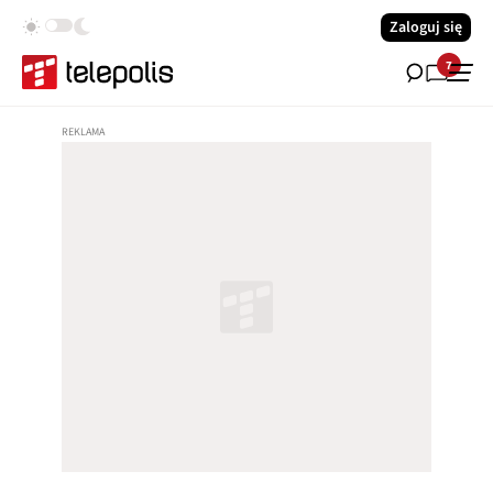
Zaloguj się
7