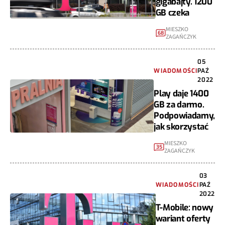
gigabajty. 1200
GB czeka
MIESZKO
68
ZAGAŃCZYK
05
WIADOMOŚCI
PAŹ
2022
Play daje 1400
GB za darmo.
Podpowiadamy,
jak skorzystać
MIESZKO
35
ZAGAŃCZYK
03
WIADOMOŚCI
PAŹ
2022
T-Mobile: nowy
wariant oferty