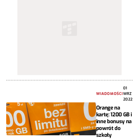
01
WIADOMOŚCI
WRZ
2022
Orange na
kartę: 1200 GB i
inne bonusy na
powrót do
szkoły