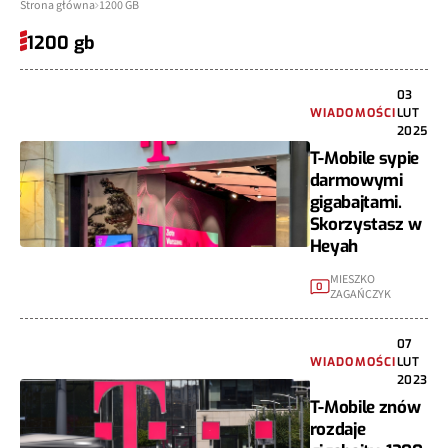
Strona główna
1200 GB
1200 gb
03
WIADOMOŚCI
LUT
2025
T-Mobile sypie
darmowymi
gigabajtami.
Skorzystasz w
Heyah
MIESZKO
0
ZAGAŃCZYK
07
WIADOMOŚCI
LUT
2023
T-Mobile znów
rozdaje