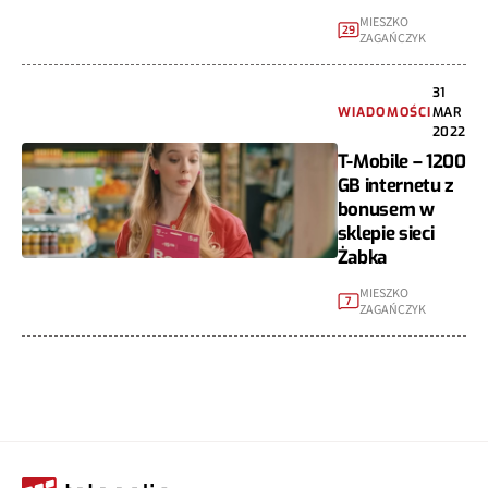
MIESZKO
29
ZAGAŃCZYK
31
WIADOMOŚCI
MAR
2022
T-Mobile – 1200
GB internetu z
bonusem w
sklepie sieci
Żabka
MIESZKO
7
ZAGAŃCZYK