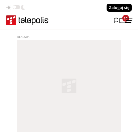
Zaloguj się
26