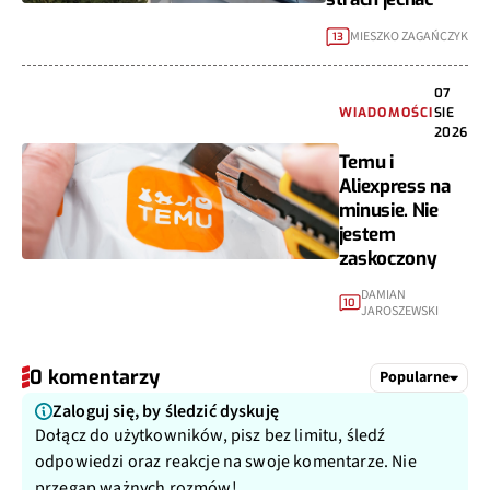
MIESZKO ZAGAŃCZYK
13
07
WIADOMOŚCI
SIE
2026
Temu i
Aliexpress na
minusie. Nie
jestem
zaskoczony
DAMIAN
10
JAROSZEWSKI
0 komentarzy
Popularne
Zaloguj się, by śledzić dyskuję
Dołącz do użytkowników, pisz bez limitu, śledź
odpowiedzi oraz reakcje na swoje komentarze. Nie
przegap ważnych rozmów!