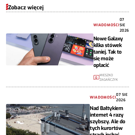
Zobacz więcej
07
WIADOMOŚCI
SIE
2026
Nowe Galaxy
kilka stówek
taniej. Tak to
się może
opłacić
MIESZKO
0
ZAGAŃCZYK
07 SIE
WIADOMOŚCI
2026
Nad Bałtykiem
internet 4 razy
szybszy. Ale do
tych kurortów
strach jechać