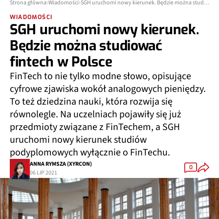
Strona główna
Wiadomości
SGH uruchomi nowy kierunek. Będzie można studiować fintech w Polsce
WIADOMOŚCI
SGH uruchomi nowy kierunek.
Będzie można studiować
fintech w Polsce
FinTech to nie tylko modne słowo, opisujące
cyfrowe zjawiska wokół analogowych pieniędzy.
To też dziedzina nauki, która rozwija się
równolegle. Na uczelniach pojawiły się już
przedmioty związane z FinTechem, a SGH
uruchomi nowy kierunek studiów
podyplomowych wyłącznie o FinTechu.
ANNA RYMSZA (XYRCON)
0
06 LIP 2021