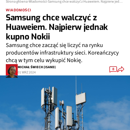
Strona główna
Wiadomości
Samsung chce walczyć z Huaweiem. Najpierw jednak kupno Nokii
WIADOMOŚCI
Samsung chce walczyć z
Huaweiem. Najpierw jednak
kupno Nokii
Samsung chce zacząć się liczyć na rynku
producentów infrastruktury sieci. Koreańczycy
chcą w tym celu wykupić Nokię.
MICHAŁ ŚWIECH (ISAND)
8
01 WRZ 2024