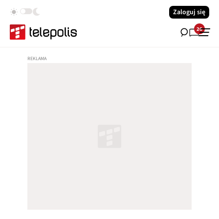
Zaloguj się
26