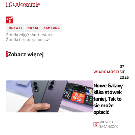
i Qualcommie
HUAWEI
NOKIA
SAMSUNG
Źródła zdjęć: shutterstock
Źródła tekstu: yahoo, wł
Zobacz więcej
07
WIADOMOŚCI
SIE
2026
Nowe Galaxy
kilka stówek
taniej. Tak to
się może
opłacić
MIESZKO
0
ZAGAŃCZYK