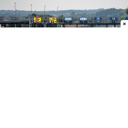
Dodaj do ulubionych źródeł w Google
Nie jest to pierwszy produkt, który oferuje
videotolling na wspomnianym fragmencie
autostrady. Takie narzędzie od lat oferuje m.in.
Autopay. Trzeba też pamiętać, że przywołany
odcinek autostrady w przyszłym roku przejmie
GDDKiA. Z wygłaszanych już deklaracji można