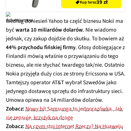
39 zł
Kup teraz
Według doniesień Yahoo ta część biznesu Nokii ma
być
warta 10 miliardów dolarów
. Nie wiadomo
jednak, czy zakup dojdzie do skutku. To bowiem aż
44% przychodu fińskiej firmy
. Głosy dobiegające z
Finlandii mówią właśnie o przywiązaniu do tego
biznesu, ale nie słychać twardego tak/nie. Ostatnio
Nokia przyjęła duży cios ze strony Ericssona w USA.
Tamtejszy operator AT&T wybrał Szwedów jako
jedynego dostawcę sprzętu do infrastruktury sieci.
Umowa opiewa na 14 miliardów dolarów.
Zobacz:
Nowy hit Samsunga to jednorazówka. Jak
się zepsuje, krzyżyk na drogę
Zobacz:
Na czym stoi Internet Rzeczy? Na Huaweiu