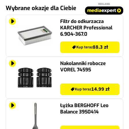
REKLAMA
Wybrane okazje dla Ciebie
Filtr do odkurzacza
KARCHER Professional
6.904-367.0
88.3 zł
Kup teraz
Nakolanniki robocze
VOREL 74595
14.99 zł
Kup teraz
Łyżka BERGHOFF Leo
Balance 3950414