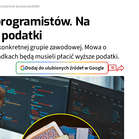
horyzoncie wyższe podatki
 programistów. Na
 podatki
 konkretnej grupie zawodowej. Mowa o
adkach będą musieli płacić wyższe podatki.
Dodaj do ulubionych źródeł w Google
18