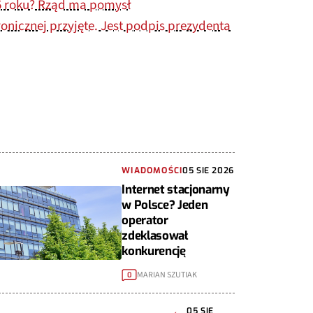
5 roku? Rząd ma pomysł
onicznej przyjęte. Jest podpis prezydenta
WIADOMOŚCI
05 SIE 2026
Internet stacjonarny
w Polsce? Jeden
operator
zdeklasował
konkurencję
MARIAN SZUTIAK
0
05 SIE