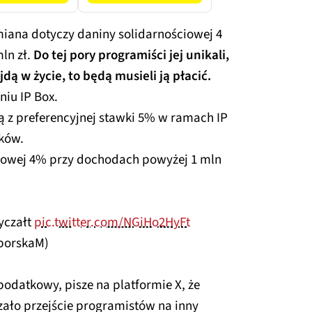
miana dotyczy daniny solidarnościowej 4
ln zł.
Do tej pory programiści jej unikali,
dą w życie, to będą musieli ją płacić.
iu IP Box.
ą z preferencyjnej stawki 5% w ramach IP
ików.
ciowej 4% przy dochodach powyżej 1 mln
yczałt
pic.twitter.com/NGiHo2HyFt
borskaM)
datkowy, pisze na platformie X, że
ało przejście programistów na inny