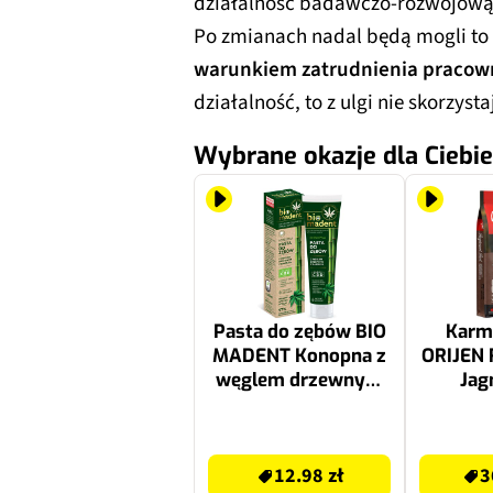
działalność badawczo-rozwojową),
Po zmianach nadal będą mogli to 
warunkiem zatrudnienia praco
działalność, to z ulgi nie skorzysta
Wybrane okazje dla Ciebie
Pasta do zębów BIO
Karma
MADENT Konopna z
ORIJEN 
węglem drzewnym
Jag
bambusowym 100
wiep
ml
wołow
12.98 zł
369.99 zł
12.98 zł
3