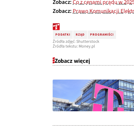
Zobacz:
Co z cenami prądu w 202
Zobacz:
Prawo Komunikacji Elektr
PODATKI
RZĄD
PROGRAMIŚCI
Źródła zdjęć: Shutterstock
Źródła tekstu: Money.pl
Zobacz więcej