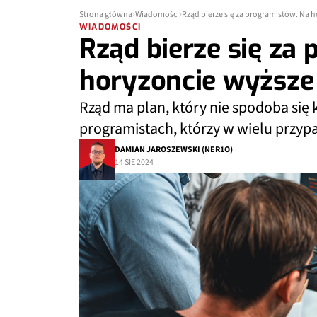
Strona główna
Wiadomości
Rząd bierze się za programistów. Na 
WIADOMOŚCI
Rząd bierze się za
horyzoncie wyższe
Rząd ma plan, który nie spodoba się
programistach, którzy w wielu przyp
DAMIAN JAROSZEWSKI (NER1O)
14 SIE 2024