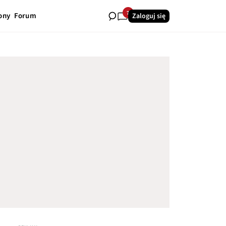
7
ony
Forum
Zaloguj się