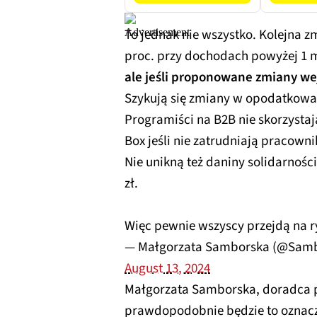
To jednak nie wszystko. Kolejna z
proc. przy dochodach powyżej 1 m
ale jeśli proponowane zmiany wej
Szykują się zmiany w opodatkowan
Programiści na B2B nie skorzystaj
Box jeśli nie zatrudniają pracown
Nie unikną też daniny solidarnoś
zł.
Więc pewnie wszyscy przejdą na r
— Małgorzata Samborska (@Sam
August 13, 2024
Małgorzata Samborska, doradca po
prawdopodobnie będzie to oznacz