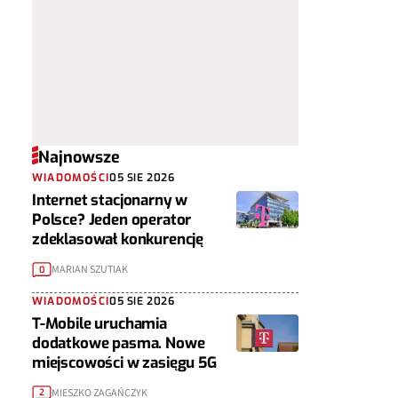
Najnowsze
WIADOMOŚCI
05 SIE 2026
Internet stacjonarny w
Polsce? Jeden operator
zdeklasował konkurencję
MARIAN SZUTIAK
0
WIADOMOŚCI
05 SIE 2026
T-Mobile uruchamia
dodatkowe pasma. Nowe
miejscowości w zasięgu 5G
MIESZKO ZAGAŃCZYK
2