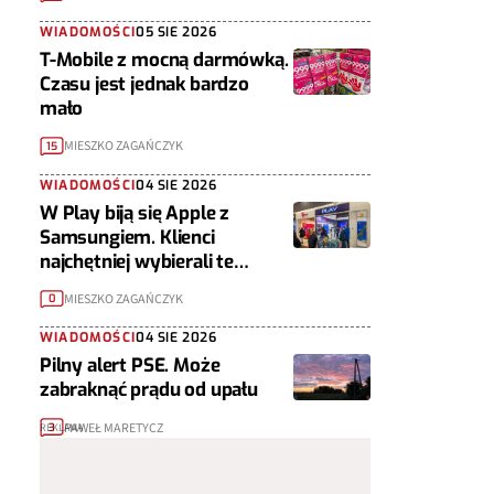
WIADOMOŚCI
05 SIE 2026
T-Mobile z mocną darmówką.
Czasu jest jednak bardzo
mało
MIESZKO ZAGAŃCZYK
15
WIADOMOŚCI
04 SIE 2026
W Play biją się Apple z
Samsungiem. Klienci
najchętniej wybierali te
telefony
MIESZKO ZAGAŃCZYK
0
WIADOMOŚCI
04 SIE 2026
Pilny alert PSE. Może
zabraknąć prądu od upału
PAWEŁ MARETYCZ
3