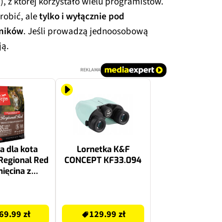
 z której korzystało wielu programistów.
robić, ale
tylko i wyłącznie pod
wników
. Jeśli prowadzą jednoosobową
ją.
REKLAMA
 dla kota
Lornetka K&F
Regional Red
CONCEPT KF33.094
nięcina z
rzowiną i
iną 5.4 kg
129.99 zł
69.99 zł
129.99 zł