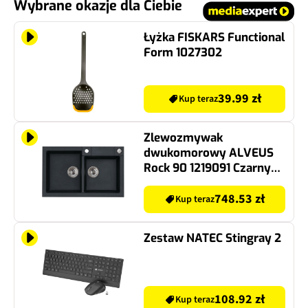
Wybrane okazje dla Ciebie
Łyżka FISKARS Functional
Form 1027302
39.99 zł
Kup teraz
Zlewozmywak
dwukomorowy ALVEUS
Rock 90 1219091 Czarny
48x78
748.53 zł
Kup teraz
Zestaw NATEC Stingray 2
108.92 zł
Kup teraz