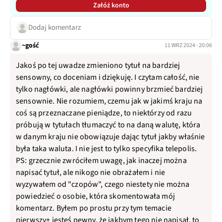
Załóż konto
Dodaj komentarz
~gość
11 WRZ 2024 · 20:06
Jakoś po tej uwadze zmieniono tytuł na bardziej
sensowny, co doceniam i dziękuję. I czytam całość, nie
tylko nagłówki, ale nagłówki powinny brzmieć bardziej
sensownie. Nie rozumiem, czemu jak w jakimś kraju na
coś są przeznaczane pieniądze, to niektórzy od razu
próbują w tytułach tłumaczyć to na daną walutę, która
w danym kraju nie obowiązuje dając tytuł jakby właśnie
była taka waluta. I nie jest to tylko specyfika telepolis.
PS: grzecznie zwróciłem uwagę, jak inaczej można
napisać tytuł, ale nikogo nie obrażałem i nie
wyzywałem od "czopów", czego niestety nie można
powiedzieć o osobie, która skomentowała mój
komentarz. Byłem po prostu przy tym temacie
pierwszy+ jesteś pewny, że jakbym tego nie napisał, to