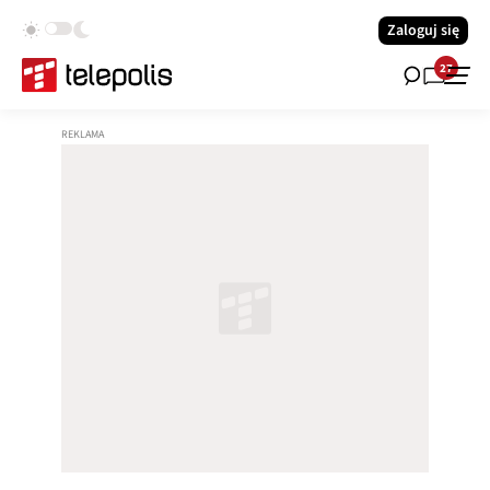
Zaloguj się
27