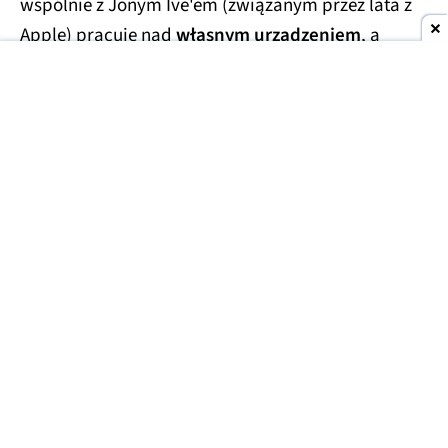
wspólnie z Jonym Ive'em (związanym przez lata z
Apple) pracuje nad
własnym urządzeniem
, a
najnowsze informacje sugerują, że
będzie ono
wyglądało inaczej niż typowy inteligentny
głośnik.