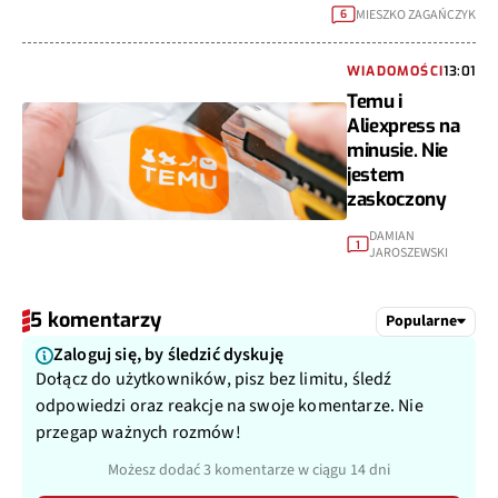
MIESZKO ZAGAŃCZYK
6
WIADOMOŚCI
13:01
Temu i
Aliexpress na
minusie. Nie
jestem
zaskoczony
DAMIAN
1
JAROSZEWSKI
5 komentarzy
Popularne
Zaloguj się, by śledzić dyskuję
Dołącz do użytkowników, pisz bez limitu, śledź
odpowiedzi oraz reakcje na swoje komentarze. Nie
przegap ważnych rozmów!
Możesz dodać 3 komentarze w ciągu 14 dni