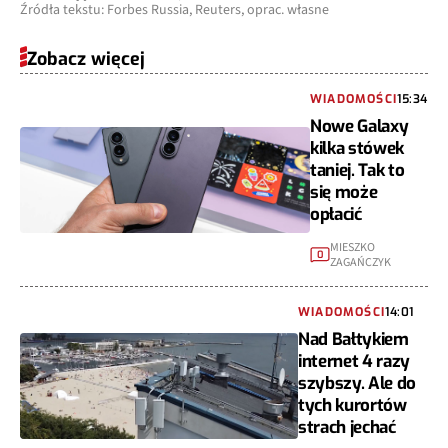
Źródła tekstu: Forbes Russia, Reuters, oprac. własne
Zobacz więcej
WIADOMOŚCI
15:34
Nowe Galaxy
kilka stówek
taniej. Tak to
się może
opłacić
MIESZKO
0
ZAGAŃCZYK
WIADOMOŚCI
14:01
Nad Bałtykiem
internet 4 razy
szybszy. Ale do
tych kurortów
strach jechać