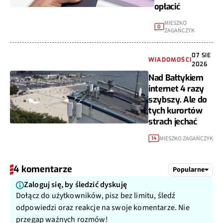
opłacić
MIESZKO
0
ZAGAŃCZYK
07 SIE
WIADOMOŚCI
2026
Nad Bałtykiem
internet 4 razy
szybszy. Ale do
tych kurortów
strach jechać
MIESZKO ZAGAŃCZYK
14
4 komentarze
Popularne
Zaloguj się, by śledzić dyskuję
Dołącz do użytkowników, pisz bez limitu, śledź
odpowiedzi oraz reakcje na swoje komentarze. Nie
przegap ważnych rozmów!