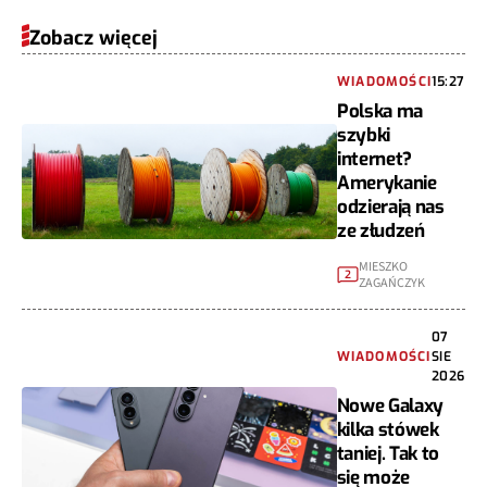
Zobacz więcej
WIADOMOŚCI
15:27
Polska ma
szybki
internet?
Amerykanie
odzierają nas
ze złudzeń
MIESZKO
2
ZAGAŃCZYK
07
WIADOMOŚCI
SIE
2026
Nowe Galaxy
kilka stówek
taniej. Tak to
się może