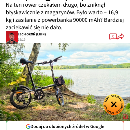
Na ten rower czekałem długo, bo zniknął
błyskawicznie z magazynów. Było warto – 16,9
kg i zasilanie z powerbanka 90000 mAh? Bardziej
zaciekawić się nie dało.
LECH OKOŃ (LUIN)
0
19:15
Dodaj do ulubionych źródeł w Google