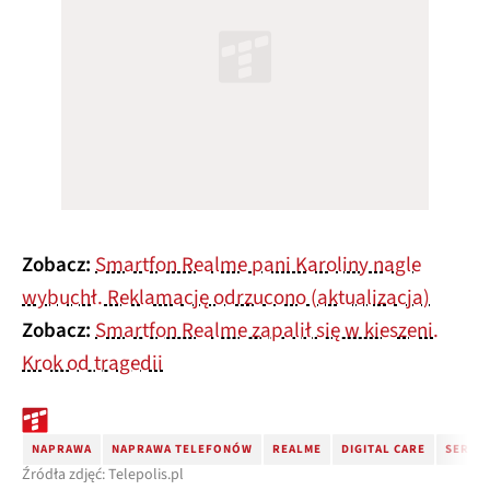
Zobacz:
Smartfon Realme pani Karoliny nagle
wybuchł. Reklamację odrzucono (aktualizacja)
Zobacz:
Smartfon Realme zapalił się w kieszeni.
Krok od tragedii
NAPRAWA
NAPRAWA TELEFONÓW
REALME
DIGITAL CARE
SERWI
Źródła zdjęć: Telepolis.pl