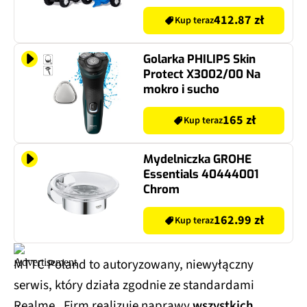
412.87 zł
Kup teraz
Golarka PHILIPS Skin
Protect X3002/00 Na
mokro i sucho
165 zł
Kup teraz
Mydelniczka GROHE
Essentials 40444001
Chrom
162.99 zł
Kup teraz
MTTC Poland to autoryzowany, niewyłączny
serwis, który działa zgodnie ze standardami
Realme. Firm realizuje naprawy
wszystkich