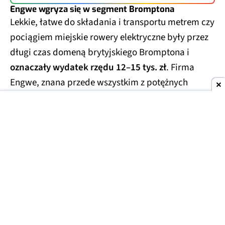
Engwe wgryza się w segment Bromptona
Lekkie, łatwe do składania i transportu metrem czy
pociągiem miejskie rowery elektryczne były przez
długi czas domeną brytyjskiego Bromptona i
oznaczały wydatek rzędu 12–15 tys. zł
. Firma
Engwe, znana przede wszystkim z potężnych
rowerów klasy enduro (tzw. fat bike'i) i klasycznych
rowerów miejskich, postanowiła w tym sezonie
spróbować swoich sił i w tym segmencie. Engwe
Zip to pierwszy szkrab w rodzinie, który nie tylko
dorównuje brytyjskiej legendzie, ale też deklasuje
ją cenowo.
4649 zł to kwota, za którą Brompton
nie daje nawet wariantu bez elektryki
.
Tymczasem u Engwe to kompletny rower
elektryczny.