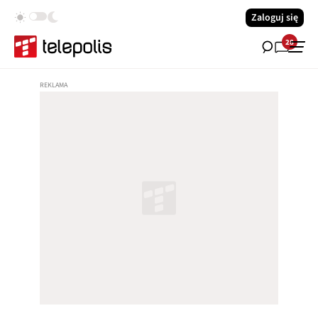
Zaloguj się
28