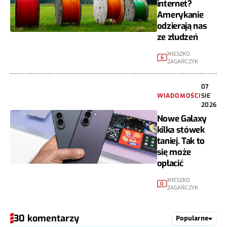
internet?
Amerykanie
odzierają nas
ze złudzeń
MIESZKO
6
ZAGAŃCZYK
07
WIADOMOŚCI
SIE
2026
Nowe Galaxy
kilka stówek
taniej. Tak to
się może
opłacić
MIESZKO
0
ZAGAŃCZYK
30 komentarzy
Popularne