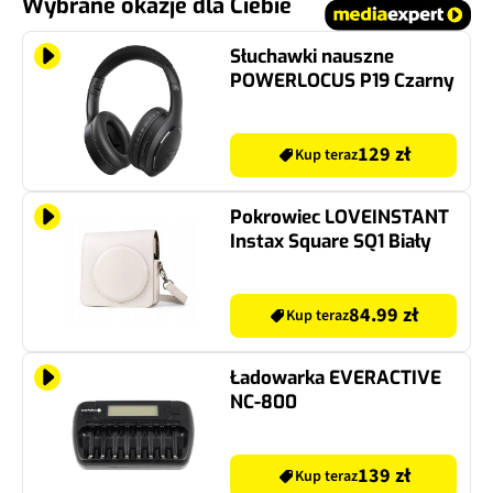
Wybrane okazje dla Ciebie
Słuchawki nauszne
POWERLOCUS P19 Czarny
129 zł
Kup teraz
Pokrowiec LOVEINSTANT
Instax Square SQ1 Biały
84.99 zł
Kup teraz
Ładowarka EVERACTIVE
NC-800
139 zł
Kup teraz