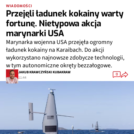
WIADOMOŚCI
Przejęli ładunek kokainy warty
fortunę. Nietypowa akcja
marynarki USA
Marynarka wojenna USA przejęła ogromny
ładunek kokainy na Karaibach. Do akcji
wykorzystano najnowsze zdobycze technologii,
w tym autonomiczne okręty bezzałogowe.
JAKUB KRAWCZYŃSKI KUBAKRAW
0
11:44