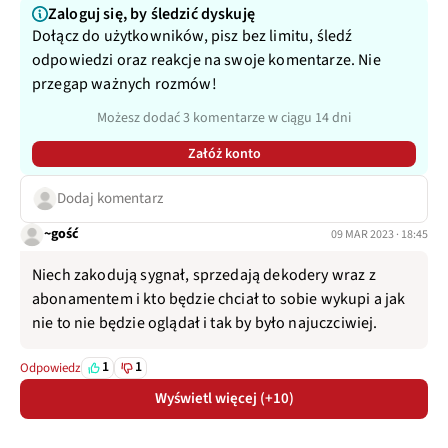
Zaloguj się, by śledzić dyskuję
Dołącz do użytkowników, pisz bez limitu, śledź
odpowiedzi oraz reakcje na swoje komentarze. Nie
przegap ważnych rozmów!
Możesz dodać 3 komentarze w ciągu 14 dni
Załóż konto
Dodaj komentarz
~gość
09 MAR 2023 · 18:45
Niech zakodują sygnał, sprzedają dekodery wraz z
abonamentem i kto będzie chciał to sobie wykupi a jak
nie to nie będzie oglądał i tak by było najuczciwiej.
1
1
Odpowiedz
Wyświetl więcej (+10)