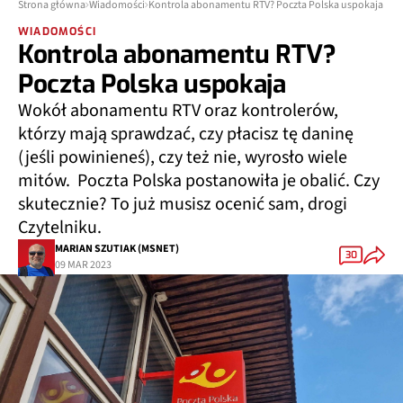
Strona główna
Wiadomości
Kontrola abonamentu RTV? Poczta Polska uspokaja
WIADOMOŚCI
Kontrola abonamentu RTV?
Poczta Polska uspokaja
Wokół abonamentu RTV oraz kontrolerów,
którzy mają sprawdzać, czy płacisz tę daninę
(jeśli powinieneś), czy też nie, wyrosło wiele
mitów. Poczta Polska postanowiła je obalić. Czy
skutecznie? To już musisz ocenić sam, drogi
Czytelniku.
MARIAN SZUTIAK (MSNET)
30
09 MAR 2023