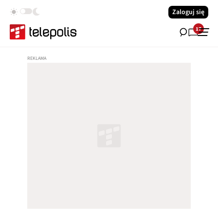
Zaloguj się
17