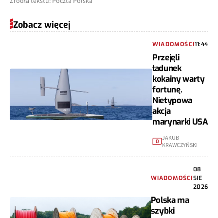
Źródła tekstu: Poczta Polska
Zobacz więcej
WIADOMOŚCI
11:44
Przejęli
ładunek
kokainy warty
fortunę.
Nietypowa
akcja
marynarki USA
JAKUB
0
KRAWCZYŃSKI
08
WIADOMOŚCI
SIE
2026
Polska ma
szybki