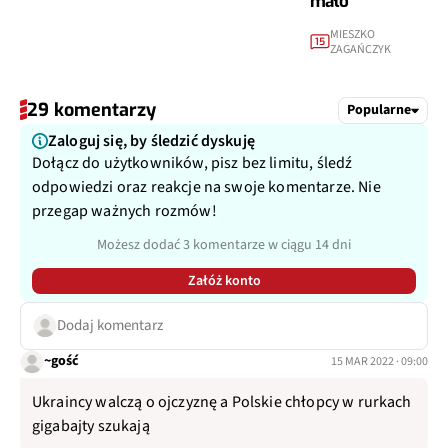
mało
MIESZKO
15
ZAGAŃCZYK
29 komentarzy
Popularne
Zaloguj się, by śledzić dyskuję
Dołącz do użytkowników, pisz bez limitu, śledź
odpowiedzi oraz reakcje na swoje komentarze. Nie
przegap ważnych rozmów!
Możesz dodać 3 komentarze w ciągu 14 dni
Załóż konto
Dodaj komentarz
~gość
15 MAR 2022 · 09:00
Ukraincy walczą o ojczyznę a Polskie chłopcy w rurkach
gigabajty szukają