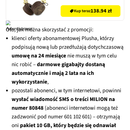
138.94 zł
Kup teraz
Oto, jak można skorzystać z promocji:
klienci oferty abonamentowej Plusha, którzy
podpisują nową lub przedłużają dotychczasową
umowę na 24 miesiące
nie muszą w tym celu
nic robić –
darmowe gigabajty dostaną
automatycznie i mają 2 lata na ich
wykorzystanie
,
pozostali abonenci, w tym internetowi, powinni
wysłać wiadomość SMS o treści MILION na
numer 80848
(abonenci internetowi mogą też
zadzwonić pod numer 601 102 601) – otrzymają
oni
pakiet 10 GB, który będzie się odnawiał