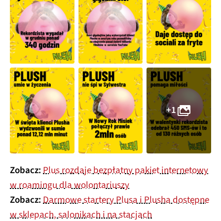
+1
Zobacz:
Plus rozdaje bezpłatny pakiet internetowy
w roamingu dla wolontariuszy
Zobacz:
Darmowe startery Plusa i Plusha dostępne
w sklepach, salonikach i na stacjach