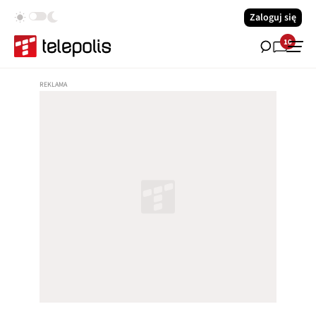
Zaloguj się
10