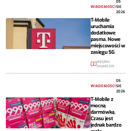
05
WIADOMOŚCI
SIE
2026
T-Mobile
uruchamia
dodatkowe
pasma. Nowe
miejscowości w
zasięgu 5G
MIESZKO
2
ZAGAŃCZYK
05
WIADOMOŚCI
SIE
2026
T-Mobile z
mocną
darmówką.
Czasu jest
jednak bardzo