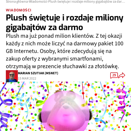
Strona główna
Wiadomości
Plush świętuje i rozdaje miliony gigabajtów za darmo
WIADOMOŚCI
Plush świętuje i rozdaje miliony
gigabajtów za darmo
Plush ma już ponad milion klientów. Z tej okazji
każdy z nich może liczyć na darmowy pakiet 100
GB Internetu. Osoby, które zdecydują się na
zakup oferty z wybranymi smartfonami,
otrzymają w prezencie słuchawki za złotówkę.
MARIAN SZUTIAK (MSNET)
29
15 MAR 2022