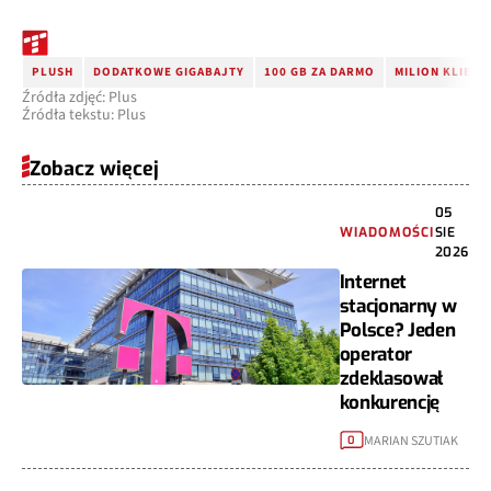
PLUSH
DODATKOWE GIGABAJTY
100 GB ZA DARMO
MILION KLIEN
Źródła zdjęć: Plus
Źródła tekstu: Plus
Zobacz więcej
05
WIADOMOŚCI
SIE
2026
Internet
stacjonarny w
Polsce? Jeden
operator
zdeklasował
konkurencję
MARIAN SZUTIAK
0