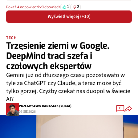
1
2
Pokaż 4 odpowiedzi
Odpowiedz
Wyświetl więcej (+10)
TECH
Trzęsienie ziemi w Google.
DeepMind traci szefa i
czołowych ekspertów
Gemini już od dłuższego czasu pozostawało w
tyle za ChatGPT czy Claude, a teraz może być
tylko gorzej. Czyżby czekał nas duopol w świecie
AI?
PRZEMYSŁAW BANASIAK (YOKAI)
0
05 SIE 2026