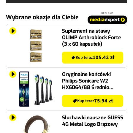
REKLAMA
Wybrane okazje dla Ciebie
Suplement na stawy
OLIMP Arthroblock Forte
(3 x 60 kapsułek)
105.42 zł
Kup teraz
Oryginalne końcówki
Philips Sonicare W2
HX6064/88 Średnio
miękkie włókna (4 szt.
zapas na rok)
75.94 zł
Kup teraz
(Wybielające)
Słuchawki nauszne GUESS
4G Metal Logo Brązowy