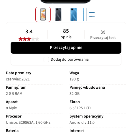
85
3.4
opinie
Przeczytaj test
Przeczytaj opinie
Dodaj do porównania
Data premiery
Waga
czerwiec 2021
190 g
Pamięć ram
Pamięć wbudowana
2 GB RAM
32 GB
Aparat
Ekran
8 Mpix
6.5" IPS LCD
Procesor
System operacyjny
Unisoc SC9863A, 1,60 GHz
Android v.11.0
Bateria
Internet