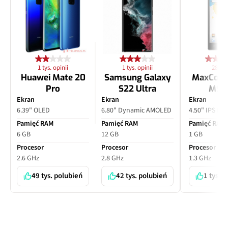
1 tys. opinii
1 tys. opinii
28 opi
Huawei Mate 20
Samsung Galaxy
MaxCom
Pro
S22 Ultra
MS4
Ekran
Ekran
Ekran
6.39" OLED
6.80" Dynamic AMOLED
4.50" IPS LC
Pamięć RAM
Pamięć RAM
Pamięć RAM
6 GB
12 GB
1 GB
Procesor
Procesor
Procesor
2.6 GHz
2.8 GHz
1.3 GHz
49 tys. polubień
42 tys. polubień
1 tys. 