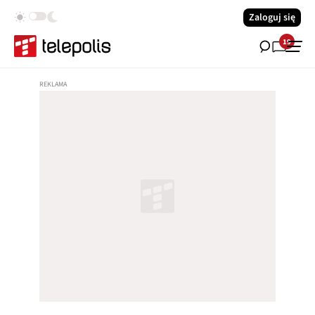
Zaloguj się
19