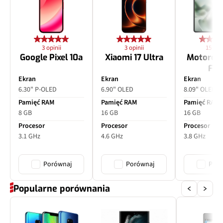
3 opinii
3 opinii
15 opin
Google Pixel 10a
Xiaomi 17 Ultra
Motorol
Fol
Ekran
Ekran
Ekran
6.30" P-OLED
6.90" OLED
8.09" OLED
Pamięć RAM
Pamięć RAM
Pamięć RAM
8 GB
16 GB
16 GB
Procesor
Procesor
Procesor
3.1 GHz
4.6 GHz
3.8 GHz
Porównaj
Porównaj
Poró
Popularne porównania