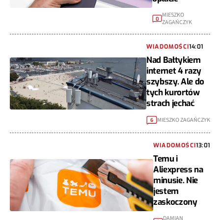
MIESZKO
0
ZAGAŃCZYK
WIADOMOŚCI
14:01
Nad Bałtykiem
internet 4 razy
szybszy. Ale do
tych kurortów
strach jechać
MIESZKO ZAGAŃCZYK
6
WIADOMOŚCI
13:01
Temu i
Aliexpress na
minusie. Nie
jestem
zaskoczony
DAMIAN