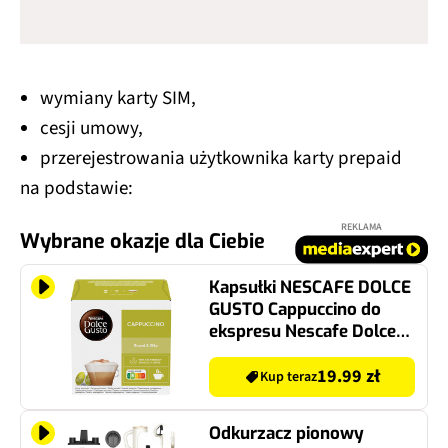
wymiany karty SIM,
cesji umowy,
przerejestrowania użytkownika karty prepaid
na podstawie:
REKLAMA
Wybrane okazje dla Ciebie
Kapsułki NESCAFE DOLCE
GUSTO Cappuccino do
ekspresu Nescafe Dolce
Gusto 16 szt.
19.99 zł
Kup teraz
Odkurzacz pionowy