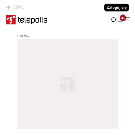
Zaloguj się
33