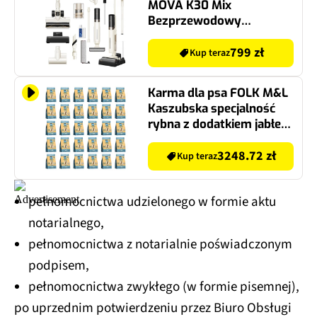
MOVA K30 Mix
Bezprzewodowy
Bezprzewodowy
(Mopujący)
799 zł
Kup teraz
Karma dla psa FOLK M&L
Kaszubska specjalność
rybna z dodatkiem jabłek,
pietruszki i lubczyku 30 x
3 kg
3248.72 zł
Kup teraz
pełnomocnictwa udzielonego w formie aktu
notarialnego,
pełnomocnictwa z notarialnie poświadczonym
podpisem,
pełnomocnictwa zwykłego (w formie pisemnej),
po uprzednim potwierdzeniu przez Biuro Obsługi