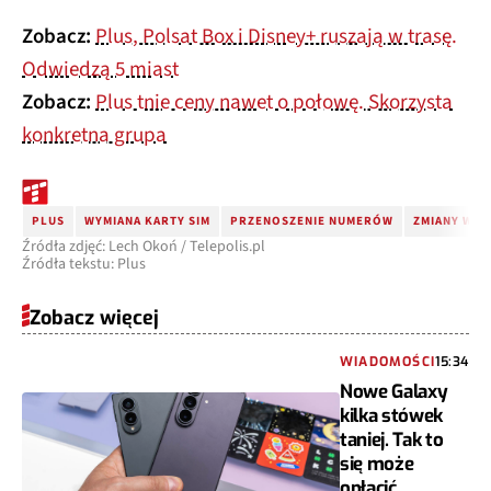
Zobacz:
Plus, Polsat Box i Disney+ ruszają w trasę.
Odwiedzą 5 miast
Zobacz:
Plus tnie ceny nawet o połowę. Skorzysta
konkretna grupa
PLUS
WYMIANA KARTY SIM
PRZENOSZENIE NUMERÓW
ZMIANY W P
Źródła zdjęć: Lech Okoń / Telepolis.pl
Źródła tekstu: Plus
Zobacz więcej
WIADOMOŚCI
15:34
Nowe Galaxy
kilka stówek
taniej. Tak to
się może
opłacić