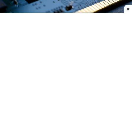
Dodaj do ulubionych źródeł w Google
Rynek pamięci przeżywa prawdziwe eldorado, a
Nanya Technology
zamierza wykorzystać dobrą
koniunkturę do maksimum. Tajwański producent
DRAM uruchamia
największy program
inwestycyjny w swojej historii
, który ma znacząco
zwiększyć dotychczasowe możliwości produkcyjne
i pozwolić firmie na
korzystanie z litografii EUV.