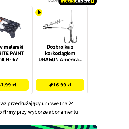
REKLAMA
w malarski
Dozbrojka z
ITE PAINT
korkociągiem
ll Nr 67
DRAGON American
Fishing Wire PDF-
55-100-2008 8 cm x
16.99 zł
20 kg (2 szt.)
31.99 zł
16.99 zł
raz przedłużający
umowę (na 24
b firmy
przy wyborze abonamentu