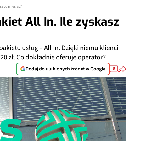
asz co miesiąc?
et All In. Ile zyskasz
ietu usług – All In. Dzięki niemu klienci
20 zł. Co dokładnie oferuje operator?
Dodaj do ulubionych źródeł w Google
8