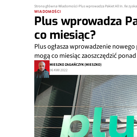
Strona główna
Wiadomości
Plus wprowadza Pakiet All In. Ile zysk
WIADOMOŚCI
Plus wprowadza Paki
co miesiąc?
Plus ogłasza wprowadzenie nowego pak
mogą co miesiąc zaoszczędzić ponad 
MIESZKO ZAGAŃCZYK (MIESZKO)
06 KWI 2022