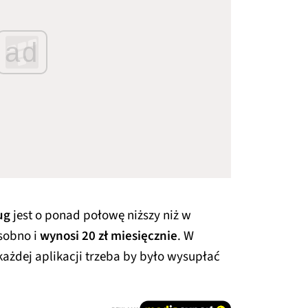
ad
ug
jest o ponad połowę niższy niż w
sobno i
wynosi 20 zł miesięcznie
. W
żdej aplikacji trzeba by było wysupłać