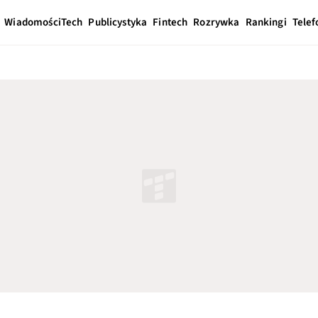
Wiadomości
Tech
Publicystyka
Fintech
Rozrywka
Rankingi
Telef