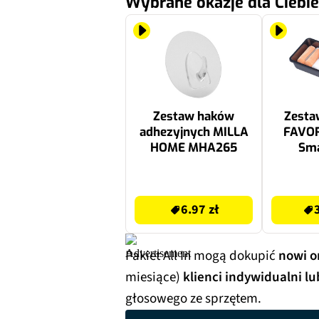
Wybrane okazje dla Ciebie
Zestaw haków
Zesta
adhezyjnych MILLA
FAVOR
HOME MHA265
Sma
9.99 zł
31.99 zł
6.97 zł
Pakiet All In mogą dokupić
nowi o
miesiące)
klienci indywidualni lu
głosowego ze sprzętem.