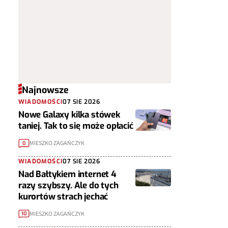
Najnowsze
WIADOMOŚCI
07 SIE 2026
Nowe Galaxy kilka stówek
taniej. Tak to się może opłacić
MIESZKO ZAGAŃCZYK
0
WIADOMOŚCI
07 SIE 2026
Nad Bałtykiem internet 4
razy szybszy. Ale do tych
kurortów strach jechać
MIESZKO ZAGAŃCZYK
10