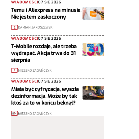
WIADOMOŚCI
07 SIE 2026
Temu i Aliexpress na minusie.
Nie jestem zaskoczony
DAMIAN JAROSZEWSKI
2
WIADOMOŚCI
07 SIE 2026
T-Mobile rozdaje, ale trzeba
wydrapać. Akcja trwa do 31
sierpnia
MIESZKO ZAGAŃCZYK
1
WIADOMOŚCI
07 SIE 2026
Miała być cyfryzacja, wyszła
dezinformacja. Może by tak
ktoś za to w końcu beknął?
MIESZKO ZAGAŃCZYK
4