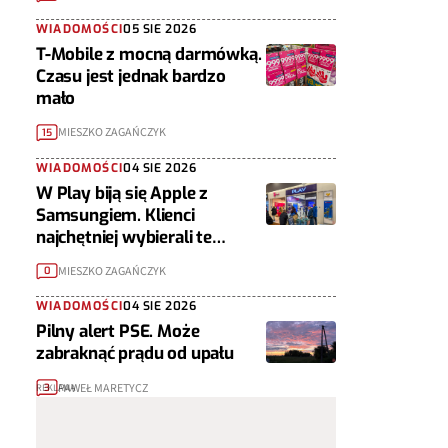
WIADOMOŚCI
05 SIE 2026
T-Mobile z mocną darmówką.
Czasu jest jednak bardzo
mało
MIESZKO ZAGAŃCZYK
15
WIADOMOŚCI
04 SIE 2026
W Play biją się Apple z
Samsungiem. Klienci
najchętniej wybierali te
telefony
MIESZKO ZAGAŃCZYK
0
WIADOMOŚCI
04 SIE 2026
Pilny alert PSE. Może
zabraknąć prądu od upału
PAWEŁ MARETYCZ
3