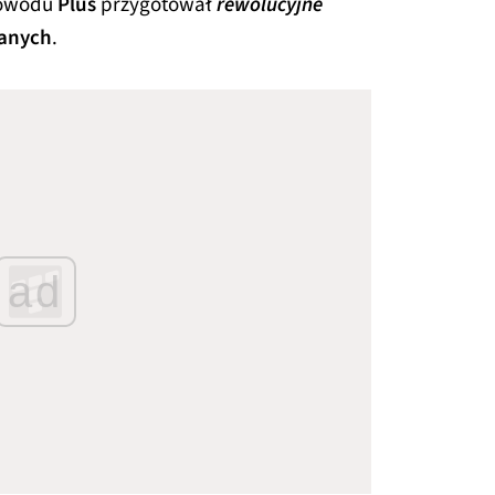
powodu
Plus
przygotował
rewolucyjne
danych
.
ad