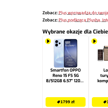
Zobacz:
Plus wprowadza do swoje
Zobacz:
Plus podkręca Plusha. Inte
Wybrane okazje dla Ciebie
Smartfon OPPO
L
Reno 15 FS 5G
tur
8/512GB 6.57" 120Hz
komp
Niebieski
YOLCO 
1799 zł
1499 zł
1799 zł