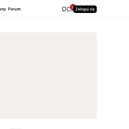
25
ony
Forum
Zaloguj się