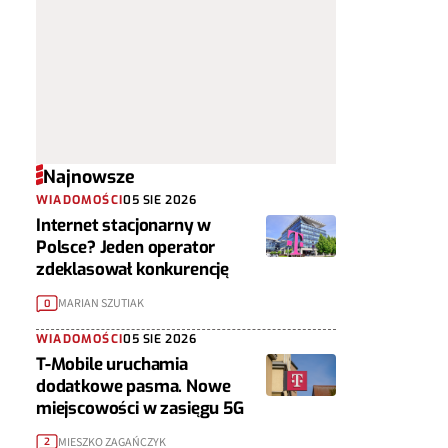
Najnowsze
WIADOMOŚCI
05 SIE 2026
Internet stacjonarny w
Polsce? Jeden operator
zdeklasował konkurencję
MARIAN SZUTIAK
0
WIADOMOŚCI
05 SIE 2026
T-Mobile uruchamia
dodatkowe pasma. Nowe
miejscowości w zasięgu 5G
MIESZKO ZAGAŃCZYK
2