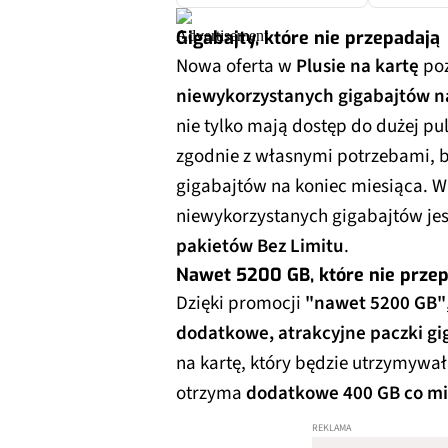
Gigabajty, które nie przepadają
Nowa oferta w
Plusie na kartę
poz
niewykorzystanych gigabajtów na
nie tylko mają dostęp do dużej pu
zgodnie z własnymi potrzebami, 
gigabajtów na koniec miesiąca. 
niewykorzystanych gigabajtów je
pakietów Bez Limitu
.
Nawet 5200 GB, które nie prze
Dzięki promocji
"nawet 5200 GB"
dodatkowe, atrakcyjne paczki g
na kartę, który będzie utrzymywa
otrzyma
dodatkowe 400 GB co mie