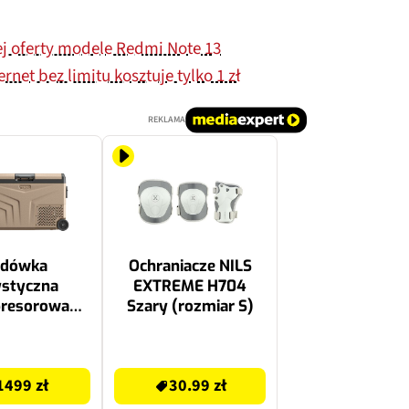
j oferty modele Redmi Note 13
rnet bez limitu kosztuje tylko 1 zł
REKLAMA
odówka
Ochraniacze NILS
ystyczna
EXTREME H704
resorowa
Szary (rozmiar S)
TCX50 Sand
30.99 zł
1499 zł
30.99 zł