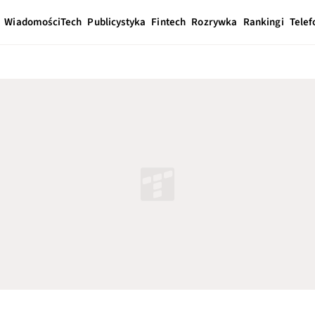
Wiadomości
Tech
Publicystyka
Fintech
Rozrywka
Rankingi
Telef