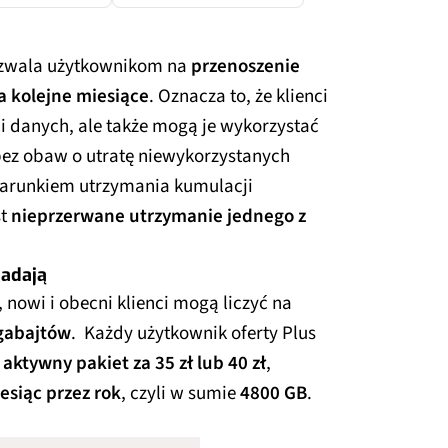
wala użytkownikom na
przenoszenie
 kolejne miesiące
. Oznacza to, że klienci
li danych, ale także mogą je wykorzystać
bez obaw o utratę niewykorzystanych
Warunkiem utrzymania kumulacji
st
nieprzerwane utrzymanie jednego z
padają
, nowi i obecni klienci mogą liczyć na
igabajtów
. Każdy użytkownik oferty Plus
ł
aktywny pakiet za 35 zł lub 40 zł
,
siąc przez rok
, czyli w sumie
4800 GB
.