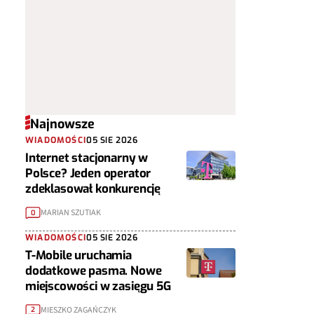
Najnowsze
WIADOMOŚCI
05 SIE 2026
Internet stacjonarny w
Polsce? Jeden operator
zdeklasował konkurencję
MARIAN SZUTIAK
0
WIADOMOŚCI
05 SIE 2026
T-Mobile uruchamia
dodatkowe pasma. Nowe
miejscowości w zasięgu 5G
MIESZKO ZAGAŃCZYK
2