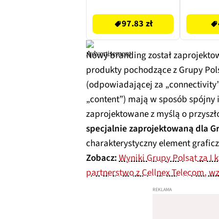
97.83 zł
44.9 zł
97.83 zł
Nowy branding został zaprojektowa
produkty pochodzące z Grupy Polsa
(odpowiadającej za „connectivity
„content”) mają w sposób spójny i
zaprojektowane z myślą o przyszłoś
specjalnie zaprojektowaną dla G
charakterystyczny element graficz
Zobacz:
Wyniki Grupy Polsat za I 
partnerstwo z Cellnex Telecom, w