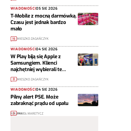
WIADOMOŚCI
05 SIE 2026
T-Mobile z mocną darmówką.
Czasu jest jednak bardzo
mało
MIESZKO ZAGAŃCZYK
15
WIADOMOŚCI
04 SIE 2026
W Play biją się Apple z
Samsungiem. Klienci
najchętniej wybierali te
telefony
MIESZKO ZAGAŃCZYK
0
WIADOMOŚCI
04 SIE 2026
Pilny alert PSE. Może
zabraknąć prądu od upału
PAWEŁ MARETYCZ
3