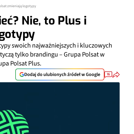
Polsat zmieniają logotypy
eć? Nie, to Plus i
ogotypy
typy swoich najważniejszych i kluczowych
otyczą tylko brandingu – Grupa Polsat w
pa Polsat Plus.
Dodaj do ulubionych źródeł w Google
16