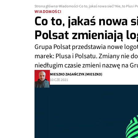
Strona główna
Wiadomości
Co to, jakaś nowa sieć? Nie, to Plus i 
WIADOMOŚCI
Co to, jakaś nowa si
Polsat zmieniają l
Grupa Polsat przedstawia nowe logo
marek: Plusa i Polsatu. Zmiany nie d
niedługim czasie zmieni nazwę na Gru
MIESZKO ZAGAŃCZYK (MIESZKO)
10 CZE 2021