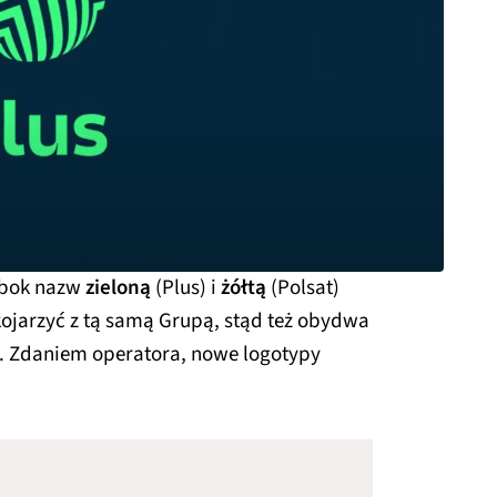
obok nazw
zieloną
(Plus) i
żółtą
(Polsat)
kojarzyć z tą samą Grupą, stąd też obydwa
ne. Zdaniem operatora, nowe logotypy