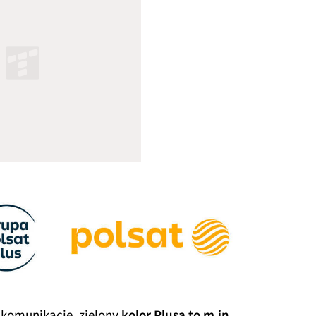
 komunikacie, zielony
kolor Plusa to m.in.