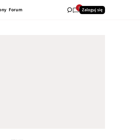
7
ony
Forum
Zaloguj się