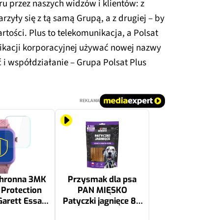
oru przez naszych widzów i klientów: z
arzyły się z tą samą Grupą, a z drugiej – by
tości. Plus to telekomunikacja, a Polsat
ikacji korporacyjnej używać nowej nazwy
ć i współdziałanie – Grupa Polsat Plus
REKLAMA
chronna 3MK
Przysmak dla psa
Protection
PAN MIĘSKO
arett Essa 2
Patyczki jagnięce 80
AI 4G
g