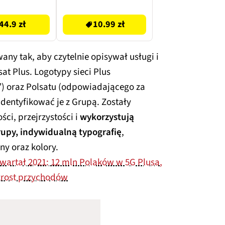
10.99 zł
44.9 zł
10.99 zł
ny tak, aby czytelnie opisywał usługi i
t Plus. Logotypy sieci Plus
”) oraz Polsatu (odpowiadającego za
dentyfikować je z Grupą. Zostały
ci, przejrzystości i
wykorzystują
rupy, indywidualną typografię
,
ny oraz kolory.
kwartał 2021: 12 mln Polaków w 5G Plusa,
zrost przychodów