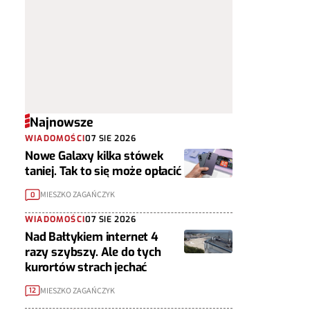
Najnowsze
WIADOMOŚCI
07 SIE 2026
Nowe Galaxy kilka stówek
taniej. Tak to się może opłacić
MIESZKO ZAGAŃCZYK
0
WIADOMOŚCI
07 SIE 2026
Nad Bałtykiem internet 4
razy szybszy. Ale do tych
kurortów strach jechać
MIESZKO ZAGAŃCZYK
12