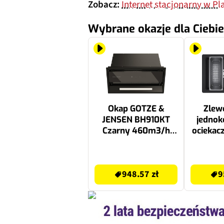
Zobacz:
Internet stacjonarny w Pl
Wybrane okazje dla Ciebie
Okap GOTZE &
Zle
JENSEN BH910KT
jedno
Czarny 460m3/h
ocieka
63dB klasa B Timer
Basis 
114.07
1099.99 zł
959.99 zł
50x78
948.57 zł
9
oc