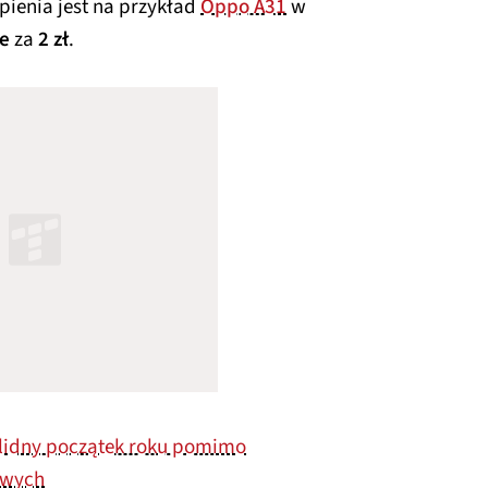
upienia jest na przykład
Oppo A31
w
e
za
2 zł
.
olidny początek roku pomimo
owych