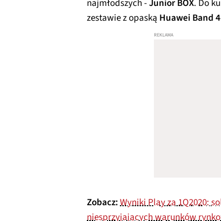
najmłodszych -
Junior BOX
. Do k
zestawie z opaską
Huawei Band 4
Zobacz:
Wyniki Play za 1Q2020: s
niesprzyjających warunków rynk