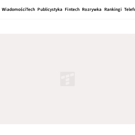
Wiadomości
Tech
Publicystyka
Fintech
Rozrywka
Rankingi
Telef