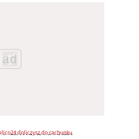
ad
blico24 doliczysz do rachunku