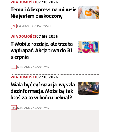
WIADOMOŚCI
07 SIE 2026
Temu i Aliexpress na minusie.
Nie jestem zaskoczony
DAMIAN JAROSZEWSKI
9
WIADOMOŚCI
07 SIE 2026
T-Mobile rozdaje, ale trzeba
wydrapać. Akcja trwa do 31
sierpnia
MIESZKO ZAGAŃCZYK
1
WIADOMOŚCI
07 SIE 2026
Miała być cyfryzacja, wyszła
dezinformacja. Może by tak
ktoś za to w końcu beknął?
MIESZKO ZAGAŃCZYK
4