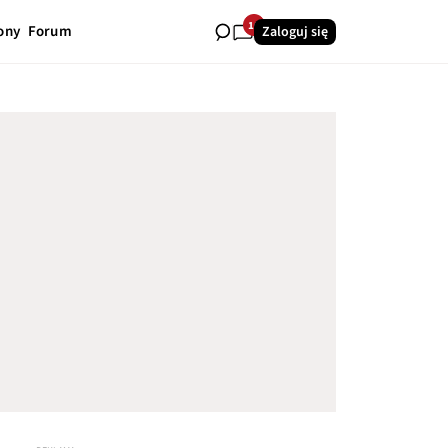
16
ony
Forum
Zaloguj się