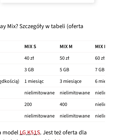
lay Mix? Szczegóły w tabeli (oferta
MIX S
MIX M
MIX L
40 zł
50 zł
60 zł
3 GB
5 GB
7 GB
rędkością)
1 miesiąc
3 miesiące
6 miesięcy
nielimitowane
nielimitowane
nielimitowane
200
400
nielimitowane
nielimitowane
nielimitowane
nielimitowane
ca model
LG K51S
. Jest też oferta dla