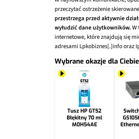
przeczytać ostrzeżenie skierowane
przestrzega przed aktywnie dział
wyłudzić dane użytkowników.
W 
internetowe, które znajdują się m
adresami Lpkobiznes[.]info oraz 
Wybrane okazje dla Ciebie
Tusz HP GT52
Switc
Błękitny 70 ml
GS105E
M0H54AE
Etherne
Zar
44.99 zł
130.7 zł