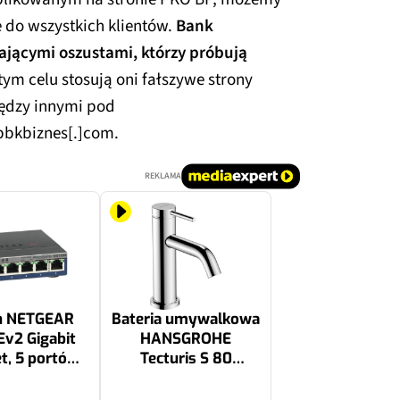
 do wszystkich klientów.
Bank
ającymi oszustami, którzy próbują
tym celu stosują oni fałszywe strony
iędzy innymi pod
Ipbkbiznes[.]com.
REKLAMA
h NETGEAR
Bateria umywalkowa
v2 Gigabit
HANSGROHE
t, 5 portów,
Tecturis S 80
ządzalny
CoolStart EcoSmart+
73301000 Chrom
546.91 zł