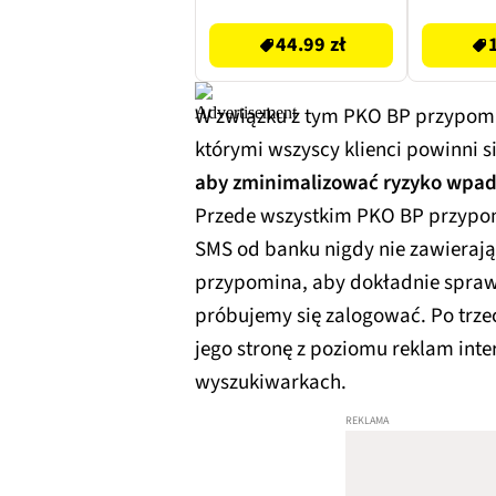
44.99 zł
W związku z tym PKO BP przypom
którymi wszyscy klienci powinni s
aby zminimalizować ryzyko wpad
Przede wszystkim PKO BP przypomi
SMS od banku nigdy nie zawierają
przypomina, aby dokładnie sprawd
próbujemy się zalogować. Po trzec
jego stronę z poziomu reklam int
wyszukiwarkach.