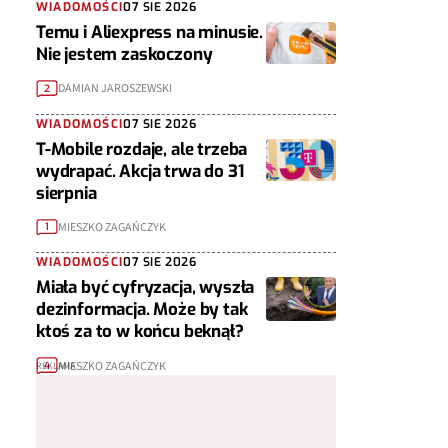
WIADOMOŚCI
07 SIE 2026
Temu i Aliexpress na minusie.
Nie jestem zaskoczony
DAMIAN JAROSZEWSKI
2
WIADOMOŚCI
07 SIE 2026
T-Mobile rozdaje, ale trzeba
wydrapać. Akcja trwa do 31
sierpnia
MIESZKO ZAGAŃCZYK
1
WIADOMOŚCI
07 SIE 2026
Miała być cyfryzacja, wyszła
dezinformacja. Może by tak
ktoś za to w końcu beknął?
MIESZKO ZAGAŃCZYK
4