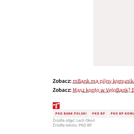
Zobacz:
mBank ma pilny komunika
Zobacz:
Masz konto w VeloBank? 
PKO BANK POLSKI
PKO BP
PKO BP KOM
Źródła zdjęć: Lech Okoń
Źródła tekstu: PKO BP