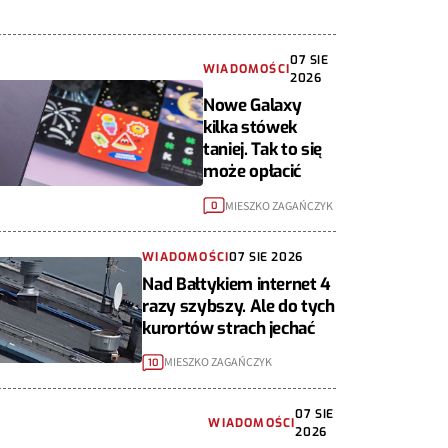
07 SIE
WIADOMOŚCI
2026
Nowe Galaxy
kilka stówek
taniej. Tak to się
może opłacić
MIESZKO ZAGAŃCZYK
0
WIADOMOŚCI
07 SIE 2026
Nad Bałtykiem internet 4
razy szybszy. Ale do tych
kurortów strach jechać
MIESZKO ZAGAŃCZYK
10
07 SIE
WIADOMOŚCI
2026