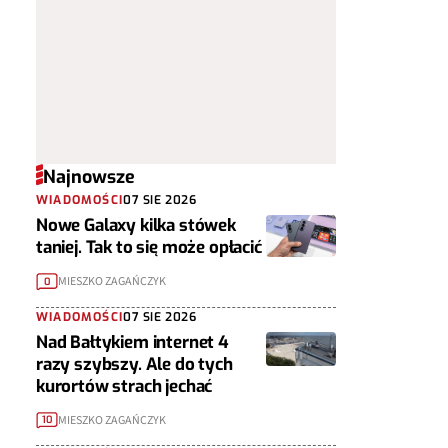
Najnowsze
WIADOMOŚCI
07 SIE 2026
Nowe Galaxy kilka stówek
taniej. Tak to się może opłacić
MIESZKO ZAGAŃCZYK
0
WIADOMOŚCI
07 SIE 2026
Nad Bałtykiem internet 4
razy szybszy. Ale do tych
kurortów strach jechać
MIESZKO ZAGAŃCZYK
10