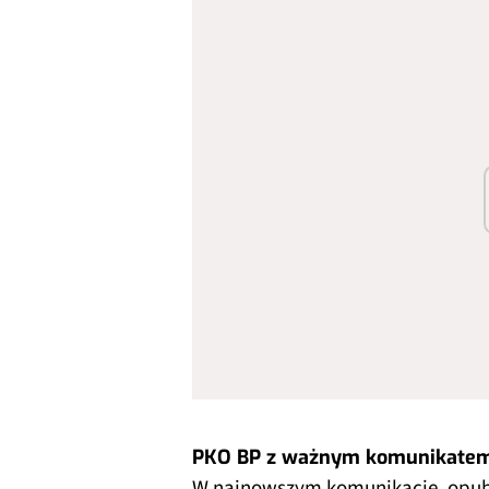
PKO BP z ważnym komunikate
W najnowszym komunikacie, opub