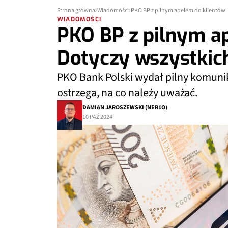
Strona główna
Wiadomości
PKO BP z pilnym apelem do klientów.
WIADOMOŚCI
PKO BP z pilnym ap
Dotyczy wszystkic
PKO Bank Polski wydał pilny komunik
ostrzega, na co należy uważać.
DAMIAN JAROSZEWSKI (NER1O)
10 PAŹ 2024