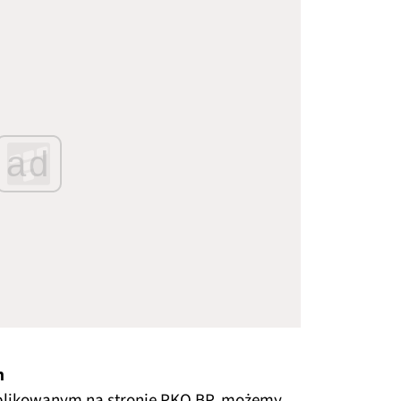
ad
m
likowanym na stronie PKO BP, możemy