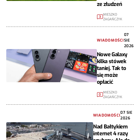
ze złudzeń
MIESZKO
3
ZAGAŃCZYK
07
WIADOMOŚCI
SIE
2026
Nowe Galaxy
kilka stówek
taniej. Tak to
się może
opłacić
MIESZKO
0
ZAGAŃCZYK
07 SIE
WIADOMOŚCI
2026
Nad Bałtykiem
internet 4 razy