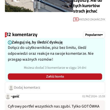
szybszy. Ale do
tych kurortów
strach jechać
MIESZKO ZAGAŃCZYK
15
12 komentarzy
Popularne
Zaloguj się, by śledzić dyskuję
Dołącz do użytkowników, pisz bez limitu, śledź
odpowiedzi oraz reakcje na swoje komentarze. Nie
przegap ważnych rozmów!
Możesz dodać 3 komentarze w ciągu 14 dni
Załóż konto
Dodaj komentarz
~gość
01 PAŹ 2024 · 15:59
Cyfrowy portfel wszystkich nas zgubi. Tylko GOTÓWKA