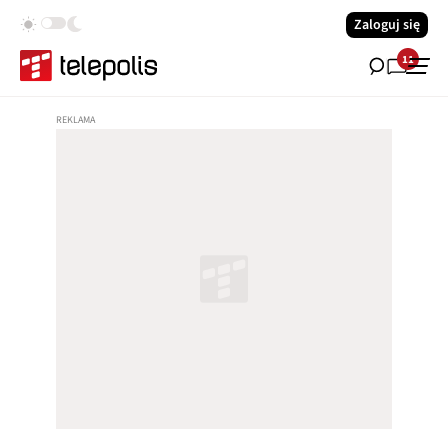
Zaloguj się
11