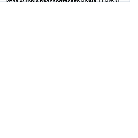
kryją w sobie
nadchodzącego Pixela 11 Pro XL
.
Smartfony miały trafić w ręce handlarzy z szarej
strefy, którzy wycenili te przedpremierowe rarytasy
na kwotę
1700 USD
(ok. 6300 zł). Prawdopodobnie
finalna cena za smartfon będzie porównywalna lub
niewiele niższa.