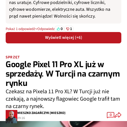
nas uratuje. Cyfrowe podzielniki, cyfrowe liczniki,
cyfrowe wodomierze, elektryczne auta. Wszystko na
prąd nawet pieniądze! Wolności się skończy.
0
1
Pokaż 1 odpowiedź
Odpowiedz
Wyświetl więcej (+6)
SPRZĘT
Google Pixel 11 Pro XL już w
sprzedaży. W Turcji na czarnym
rynku
Czekasz na Pixela 11 Pro XL? W Turcji już nie
czekają, a najnowszy flagowiec Google trafił tam
na czarny rynek.
MIESZKO ZAGAŃCZYK (MIESZKO)
0
09:16