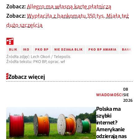
Zobacz:
Allegro ma własną kartę płatniczą​
Zobacz:
Wypłaciła z bankomatu 350 tys. Miała też
dużo szczęścia
BLIK
IKO
PKO BP
NIE DZIAŁA BLIK
PKO BP AWARIA
BANK PK
Źródła zdjęć: Lech Okoń / Telepolis
Źródła tekstu: PKO BP, oprac. wł
Zobacz więcej
08
WIADOMOŚCI
SIE
2026
Polska ma
szybki
internet?
Amerykanie
odzierają nas