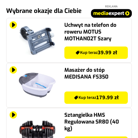
REKLAMA
Wybrane okazje dla Ciebie
Uchwyt na telefon do
roweru MOTUS
MOTHAN02T Szary
39.99 zł
Kup teraz
Masażer do stóp
MEDISANA FS350
179.99 zł
Kup teraz
Sztangielka HMS
Regulowana SR80 (40
kg)