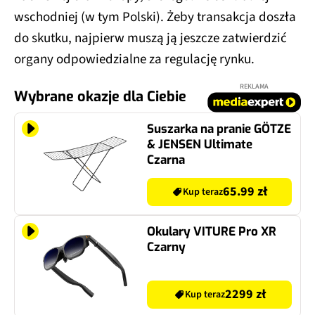
wschodniej (w tym Polski). Żeby transakcja doszła
do skutku, najpierw muszą ją jeszcze zatwierdzić
organy odpowiedzialne za regulację rynku.
REKLAMA
Wybrane okazje dla Ciebie
Suszarka na pranie GÖTZE
& JENSEN Ultimate
Czarna
65.99 zł
Kup teraz
Okulary VITURE Pro XR
Czarny
2299 zł
Kup teraz