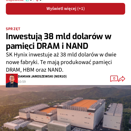
Wyświetl więcej (+1)
SPRZĘT
Inwestują 38 mld dolarów w
pamięci DRAM i NAND
SK Hynix inwestuje aż 38 mld dolarów w dwie
nowe fabryki. Te mają produkować pamięci
DRAM, HBM oraz NAND.
DAMIAN JAROSZEWSKI (NER1O)
0
10:59