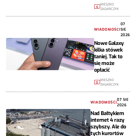
MIESZKO
6
ZAGAŃCZYK
07
WIADOMOŚCI
SIE
2026
Nowe Galaxy
kilka stówek
taniej. Tak to
się może
opłacić
MIESZKO
0
ZAGAŃCZYK
07 SIE
WIADOMOŚCI
2026
Nad Bałtykiem
internet 4 razy
szybszy. Ale do
tych kurortów