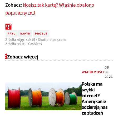
Zobacz:
Nosisz tak kartę? Właśnie obalono
popularny mit
PAYU
RAPYD
PROSUS
Źródła zdjęć: sdx15 / Shutterstock.com
Źródła tekstu: Cashless
Zobacz więcej
08
WIADOMOŚCI
SIE
2026
Polska ma
szybki
internet?
Amerykanie
odzierają nas
ze złudzeń