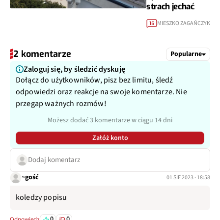
strach jechać
MIESZKO ZAGAŃCZYK
15
2 komentarze
Popularne
Zaloguj się, by śledzić dyskuję
Dołącz do użytkowników, pisz bez limitu, śledź
odpowiedzi oraz reakcje na swoje komentarze. Nie
przegap ważnych rozmów!
Możesz dodać 3 komentarze w ciągu 14 dni
Załóż konto
Dodaj komentarz
~gość
01 SIE 2023 · 18:58
koledzy popisu
0
0
Odpowiedz