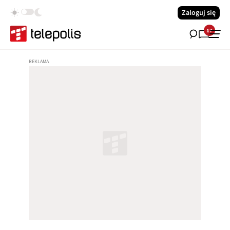
Zaloguj się
17