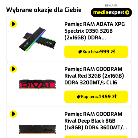
REKLAMA
Wybrane okazje dla Ciebie
Pamięć RAM ADATA XPG
Spectrix D35G 32GB
(2x16GB) DDR4
3200MT/s CL16 RGB
999 zł
Kup teraz
Pamięć RAM GOODRAM
Rival Red 32GB (2x16GB)
DDR4 3200MT/s CL16
1459 zł
Kup teraz
Pamięć RAM GOODRAM
Rival Deep Black 8GB
(1x8GB) DDR4 3600MT/s
CL18