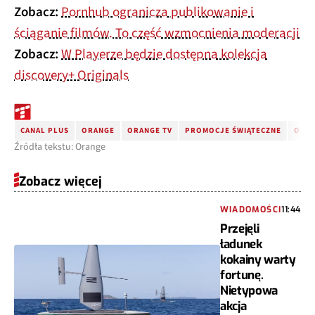
Zobacz:
Pornhub ogranicza publikowanie i
ściąganie filmów. To część wzmocnienia moderacji
Zobacz:
W Playerze będzie dostępna kolekcja
discovery+ Originals
CANAL PLUS
ORANGE
ORANGE TV
PROMOCJE ŚWIĄTECZNE
OKN
Źródła tekstu: Orange
Zobacz więcej
WIADOMOŚCI
11:44
Przejęli
ładunek
kokainy warty
fortunę.
Nietypowa
akcja