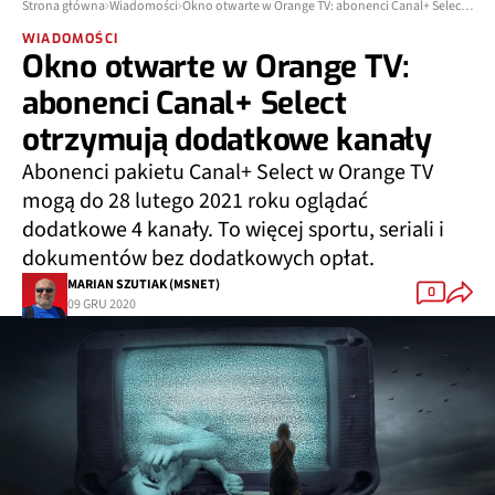
Strona główna
Wiadomości
Okno otwarte w Orange TV: abonenci Canal+ Select otrzymują dodatkowe kanały
WIADOMOŚCI
Okno otwarte w Orange TV:
abonenci Canal+ Select
otrzymują dodatkowe kanały
Abonenci pakietu Canal+ Select w Orange TV
mogą do 28 lutego 2021 roku oglądać
dodatkowe 4 kanały. To więcej sportu, seriali i
dokumentów bez dodatkowych opłat.
MARIAN SZUTIAK (MSNET)
0
09 GRU 2020