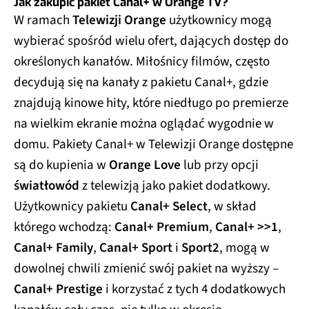
Jak zakupić pakiet Canal+ w Orange TV?
W ramach
Telewizji Orange
użytkownicy mogą
wybierać spośród wielu ofert, dających dostęp do
określonych kanałów. Miłośnicy filmów, często
decydują się na kanały z pakietu Canal+, gdzie
znajdują kinowe hity, które niedługo po premierze
na wielkim ekranie można oglądać wygodnie w
domu. Pakiety Canal+ w Telewizji Orange dostępne
są do kupienia w
Orange Love
lub przy opcji
światłowód
z telewizją jako pakiet dodatkowy.
Użytkownicy pakietu
Canal+ Select
, w skład
którego wchodzą:
Canal+ Premium
,
Canal+ >>1
,
Canal+ Family
,
Canal+ Sport
i
Sport2
, mogą w
dowolnej chwili zmienić swój pakiet na wyższy –
Canal+ Prestige
i korzystać z tych 4 dodatkowych