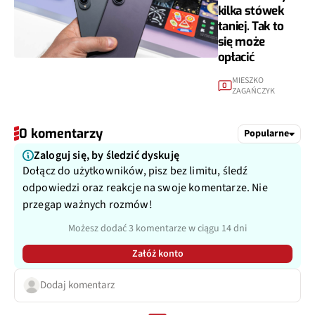
kilka stówek
taniej. Tak to
się może
opłacić
MIESZKO
0
ZAGAŃCZYK
0 komentarzy
Popularne
Zaloguj się, by śledzić dyskuję
Dołącz do użytkowników, pisz bez limitu, śledź
odpowiedzi oraz reakcje na swoje komentarze. Nie
przegap ważnych rozmów!
Możesz dodać 3 komentarze w ciągu 14 dni
Załóż konto
Dodaj komentarz