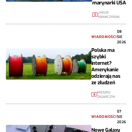
marynarki USA
JAKUB
0
KRAWCZYŃSKI
08
WIADOMOŚCI
SIE
2026
Polska ma
szybki
internet?
Amerykanie
odzierają nas
ze złudzeń
MIESZKO
8
ZAGAŃCZYK
07
WIADOMOŚCI
SIE
2026
Nowe Galaxy