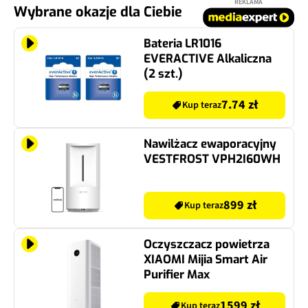
REKLAMA
Wybrane okazje dla Ciebie
Bateria LR1016
EVERACTIVE Alkaliczna
(2 szt.)
7.74 zł
Kup teraz
Nawilżacz ewaporacyjny
VESTFROST VPH2I60WH
899 zł
Kup teraz
Oczyszczacz powietrza
XIAOMI Mijia Smart Air
Purifier Max
1599 zł
Kup teraz