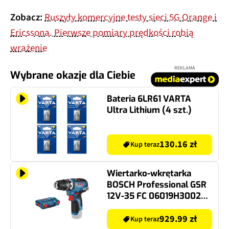
Zobacz:
Ruszyły komercyjne testy sieci 5G Orange i
Ericssona. Pierwsze pomiary prędkości robią
wrażenie
REKLAMA
Wybrane okazje dla Ciebie
Bateria 6LR61 VARTA
Ultra Lithium (4 szt.)
130.16 zł
Kup teraz
Wiertarko-wkrętarka
BOSCH Professional GSR
12V-35 FC 06019H3002
SOLO
929.99 zł
Kup teraz