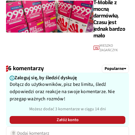
T-Mobile z
mocną
darmówką.
Czasu jest
jednak bardzo
mało
MIESZKO
15
ZAGAŃCZYK
6 komentarzy
Popularne
Zaloguj się, by śledzić dyskuję
Dołącz do użytkowników, pisz bez limitu, śledź
odpowiedzi oraz reakcje na swoje komentarze. Nie
przegap ważnych rozmów!
Możesz dodać 3 komentarze w ciągu 14 dni
Załóż konto
Dodaj komentarz