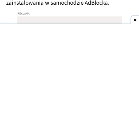
zainstalowania w samochodzie AdBlocka.
Reklamy w samochodach BMW
Po uruchomieniu samochodu na głównym
ekranie wyświetlał się baner z informacją, że