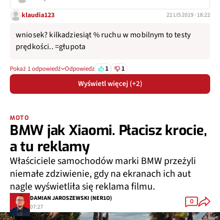
klaudia123
22 LIS 2019 · 18:22
wniosek? kilkadziesiąt % ruchu w mobilnym to testy
prędkości.. =głupota
1
1
Pokaż 1 odpowiedź
Odpowiedz
Wyświetl więcej (+2)
MOTO
BMW jak Xiaomi. Płacisz krocie,
a tu reklamy
Właściciele samochodów marki BMW przeżyli
niemałe zdziwienie, gdy na ekranach ich aut
nagle wyświetliła się reklama filmu.
DAMIAN JAROSZEWSKI (NER1O)
0
07:27