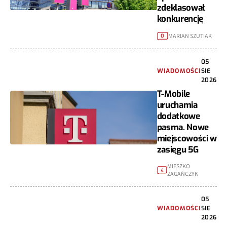
zdeklasował
konkurencję
MARIAN SZUTIAK
0
05
WIADOMOŚCI
SIE
2026
T-Mobile
uruchamia
dodatkowe
pasma. Nowe
miejscowości w
zasięgu 5G
MIESZKO
4
ZAGAŃCZYK
05
WIADOMOŚCI
SIE
2026