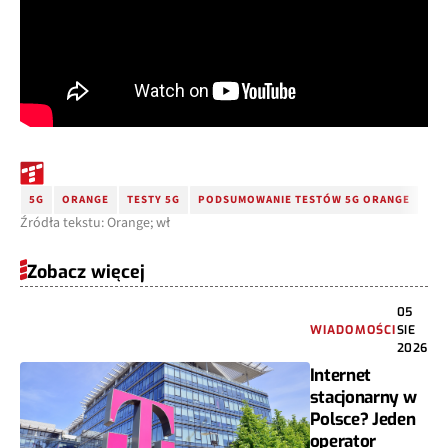
5G
ORANGE
TESTY 5G
PODSUMOWANIE TESTÓW 5G ORANGE
Źródła tekstu: Orange; wł
Zobacz więcej
05
WIADOMOŚCI
SIE
2026
Internet
stacjonarny w
Polsce? Jeden
operator