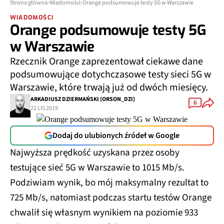
Strona główna
Wiadomości
Orange podsumowuje testy 5G w Warszawie
WIADOMOŚCI
Orange podsumowuje testy 5G
w Warszawie
Rzecznik Orange zaprezentował ciekawe dane
podsumowujące dotychczasowe testy sieci 5G w
Warszawie, które trwają już od dwóch miesięcy.
ARKADIUSZ DZIERMAŃSKI (ORSON_DZI)
6
22 LIS 2019
Dodaj do ulubionych źródeł w Google
Najwyższa prędkość uzyskana przez osoby
testujące sieć 5G w Warszawie to 1015 Mb/s.
Podziwiam wynik, bo mój maksymalny rezultat to
725 Mb/s, natomiast podczas startu testów Orange
chwalił się własnym wynikiem na poziomie 933