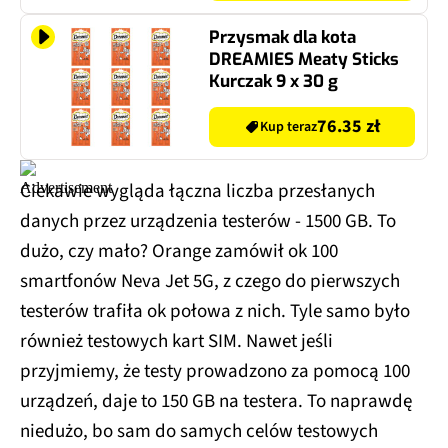
Przysmak dla kota
DREAMIES Meaty Sticks
Kurczak 9 x 30 g
76.35 zł
Kup teraz
Ciekawie wygląda łączna liczba przesłanych
danych przez urządzenia testerów - 1500 GB. To
dużo, czy mało? Orange zamówił ok 100
smartfonów Neva Jet 5G, z czego do pierwszych
testerów trafiła ok połowa z nich. Tyle samo było
również testowych kart SIM. Nawet jeśli
przyjmiemy, że testy prowadzono za pomocą 100
urządzeń, daje to 150 GB na testera. To naprawdę
niedużo, bo sam do samych celów testowych