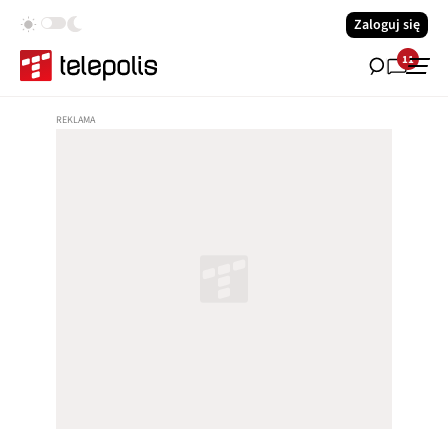
Zaloguj się
11