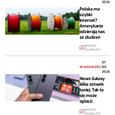
2026
Polska ma
szybki
internet?
Amerykanie
odzierają nas
ze złudzeń
MIESZKO
6
ZAGAŃCZYK
07
WIADOMOŚCI
SIE
2026
Nowe Galaxy
kilka stówek
taniej. Tak to
się może
opłacić
MIESZKO
0
ZAGAŃCZYK