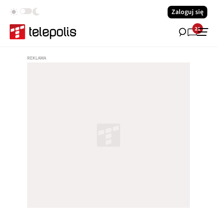
Zaloguj się
21