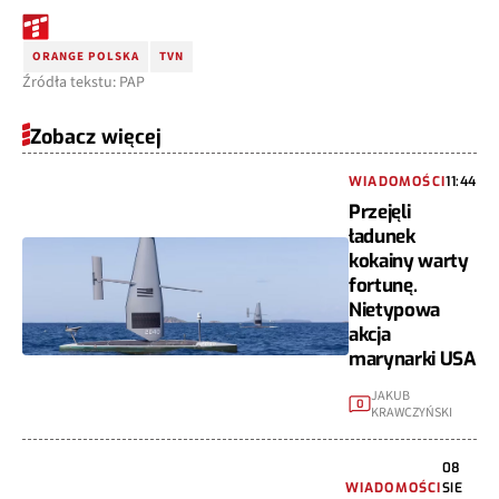
ORANGE POLSKA
TVN
Źródła tekstu: PAP
Zobacz więcej
WIADOMOŚCI
11:44
Przejęli
ładunek
kokainy warty
fortunę.
Nietypowa
akcja
marynarki USA
JAKUB
0
KRAWCZYŃSKI
08
WIADOMOŚCI
SIE