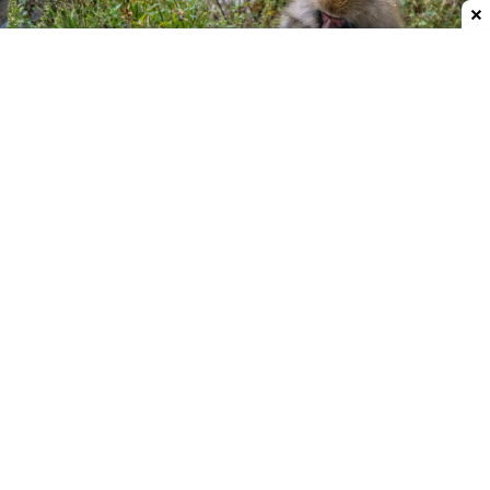
Dodaj do ulubionych źródeł w Google
Przyjaźnie ponad granicami gatunków
Cyril Grueter, badacz zachowań społecznych
naczelnych z Uniwersytetu Oksfordzkiego, zwrócił
na to uwagę w zoo w Szanghaju. Gibbon białolicy
trzymał w rękach mysz, która wpełzła do jego
wybiegu, i głaskał ją zamiast przegonić.