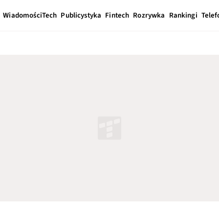
Wiadomości
Tech
Publicystyka
Fintech
Rozrywka
Rankingi
Telef