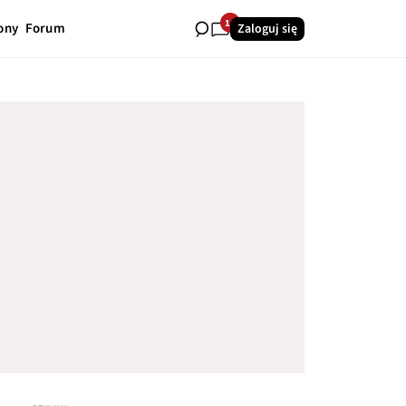
11
ony
Forum
Zaloguj się