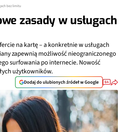
ach bez limitu
nowe zasady w usługach
rcie na kartę – a konkretnie w usługach
zmiany zapewnią możliwość nieograniczonego
ego surfowania po internecie. Nowość
złych użytkowników.
Dodaj do ulubionych źródeł w Google
64