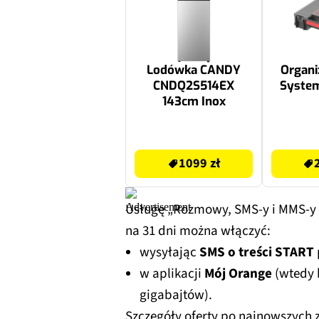
Lodówka CANDY
Organi
CNDQ2S514EX
System
143cm Inox
1099 zł
20.99 zł
1099 zł
Usługę „Rozmowy, SMS-y i MMS-y be
na 31 dni można włączyć:
wysyłając
SMS o treści START
w aplikacji
Mój Orange
(wtedy k
gigabajtów).
Szczegóły oferty po najnowszych