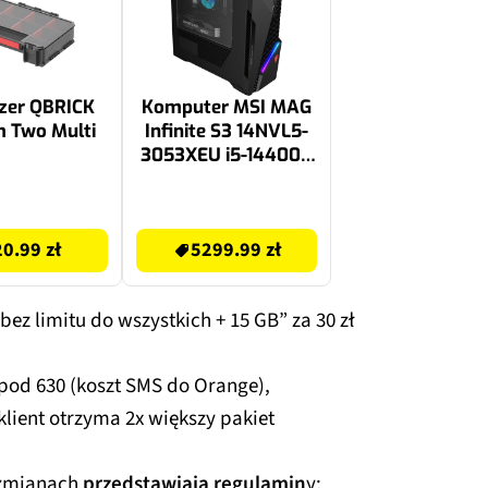
zer QBRICK
Komputer MSI MAG
 Two Multi
Infinite S3 14NVL5-
3053XEU i5-14400F
32GB RAM 1TB SSD
GeForce RTX5060
5299.99 zł
DLSS 4.5 Wi-Fi
20.99 zł
5299.99 zł
z limitu do wszystkich + 15 GB” za 30 zł
pod 630 (koszt SMS do Orange),
lient otrzyma 2x większy pakiet
 zmianach
przedstawiają regulamin
y: