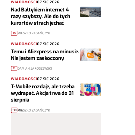
WIADOMOŚCI
07 SIE 2026
Nad Bałtykiem internet 4
razy szybszy. Ale do tych
kurortów strach jechać
MIESZKO ZAGAŃCZYK
15
WIADOMOŚCI
07 SIE 2026
Temu i Aliexpress na minusie.
Nie jestem zaskoczony
DAMIAN JAROSZEWSKI
11
WIADOMOŚCI
07 SIE 2026
T-Mobile rozdaje, ale trzeba
wydrapać. Akcja trwa do 31
sierpnia
MIESZKO ZAGAŃCZYK
1