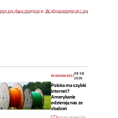
armo na dwa miesiące. W abonamencie i na
08 SIE
WIADOMOŚCI
2026
Polska ma szybki
internet?
Amerykanie
odzierają nas ze
złudzeń
MIESZKO ZAGAŃCZYK
3