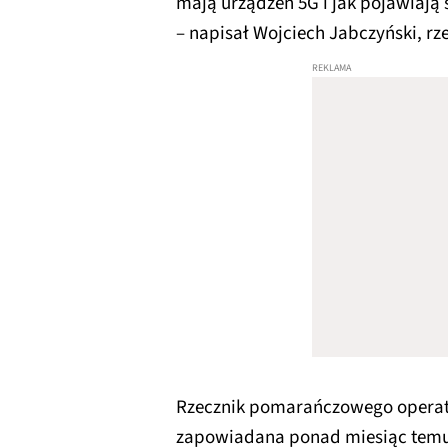
mają urządzeń 5G i jak pojawiają s
– napisał Wojciech Jabczyński, rz
Rzecznik pomarańczowego operato
zapowiadana ponad miesiąc tem