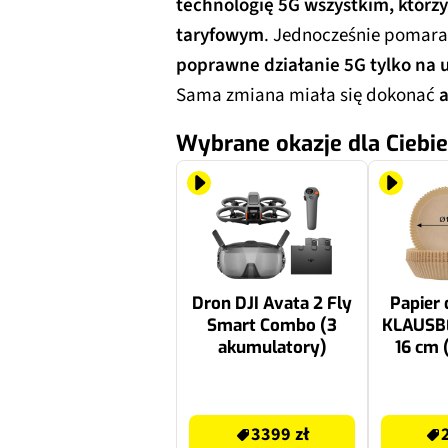
technologię 5G wszystkim, którzy
taryfowym
. Jednocześnie pomara
poprawne działanie 5G tylko na
Sama zmiana miała się dokonać
Wybrane okazje dla Ciebie
Dron DJI Avata 2 Fly
Papier 
Smart Combo (3
KLAUSB
akumulatory)
16 cm 
3399 zł
23.99 zł
3399 zł