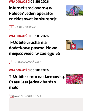
WIADOMOŚCI
05 SIE 2026
Internet stacjonarny w
Polsce? Jeden operator
zdeklasował konkurencję
MARIAN SZUTIAK
1
WIADOMOŚCI
05 SIE 2026
T-Mobile uruchamia
dodatkowe pasma. Nowe
miejscowości w zasięgu 5G
MIESZKO ZAGAŃCZYK
4
WIADOMOŚCI
05 SIE 2026
T-Mobile z mocną darmówką.
Czasu jest jednak bardzo
mało
MIESZKO ZAGAŃCZYK
15