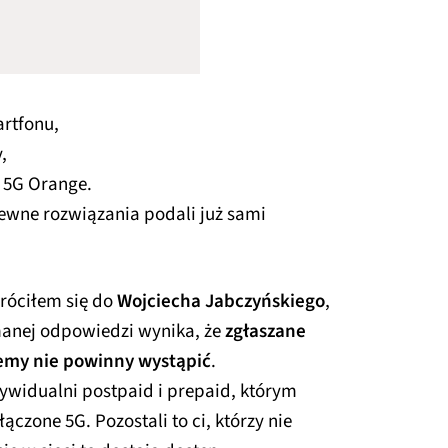
rtfonu,
,
i 5G Orange.
pewne rozwiązania podali już sami
róciłem się do
Wojciecha Jabczyńskiego
,
manej odpowiedzi wynika, że
zgłaszane
lemy nie powinny wystąpić
.
dywidualni postpaid i prepaid, którym
ączone 5G. Pozostali to ci, którzy nie