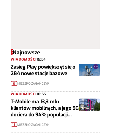
Najnowsze
WIADOMOŚCI
15:54
Zasięg Play powiększył się o
284 nowe stacje bazowe
MIESZKO ZAGAŃCZYK
0
WIADOMOŚCI
10:55
T-Mobile ma 13,3 mln
klientów mobilnych, a jego 5G
dociera do 94% populacji
Polski
MIESZKO ZAGAŃCZYK
13