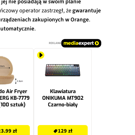
 jej nie posiadają w swoim planie
ńczowy operator zastrzegł, że
gwarantuje
 urządzeniach zakupionych w Orange
.
automatycznie
.
REKLAMA
do Air Fryer
Klawiatura
ERG KB-7779
ONIKUMA MT902
(100 sztuk)
Czarno-biały
129 zł
23.99 zł
129 zł