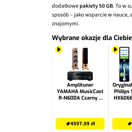
dodatkowe
pakiety 50 GB
. To w 
sposób – jako wsparcie w nauce, a
znajomymi.
Wybrane okazje dla Ciebie
Amplituner
Orygina
YAMAHA MusicCast
Philips
R-N600A Czarny +
HX6066
Kolumny głośnikowe
miękki
TAGA HARMONY
szt.) (
4597.99 zł
119 zł
TAV-607F Dąb (2
4597.99 zł
szt.)