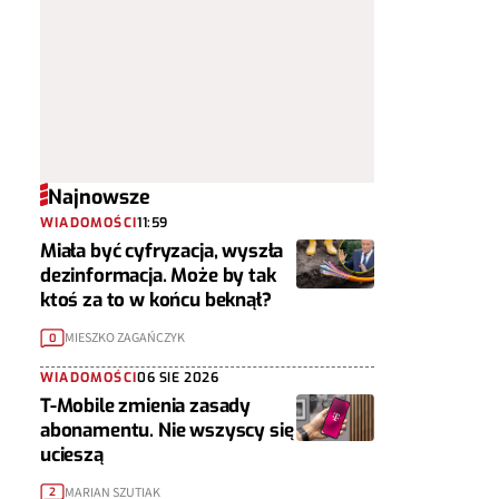
Najnowsze
WIADOMOŚCI
11:59
Miała być cyfryzacja, wyszła
dezinformacja. Może by tak
ktoś za to w końcu beknął?
MIESZKO ZAGAŃCZYK
0
WIADOMOŚCI
06 SIE 2026
T-Mobile zmienia zasady
abonamentu. Nie wszyscy się
ucieszą
MARIAN SZUTIAK
2