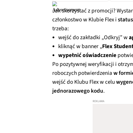
Jak skorzystać z promocji? Wysta
członkostwo w Klubie Flex i
statu
trzeba:
wejść do zakładki „Odkryj” w
a
kliknąć w banner „
Flex Studen
wypełnić oświadczenie
potwie
Po pozytywnej weryfikacji i otrz
roboczych potwierdzenia
w formie
wejść do Klubu Flex w celu
wygen
jednorazowego kodu
.