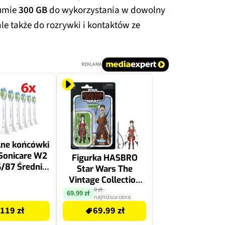
sumie
300 GB
do wykorzystania w dowolny
le także do rozrywki i kontaktów ze
REKLAMA
lne końcówki
 Sonicare W2
Figurka HASBRO
/87 Średnio
Star Wars The
e włókna (6
Vintage Collection
Wybielające)
Aurra Sing
0 zł
-
69.99 zł
najniższa cena
G09305X2
119 zł
69.99 zł