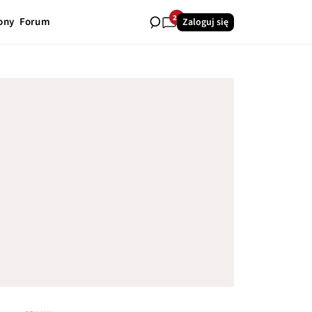
24
ony
Forum
Zaloguj się