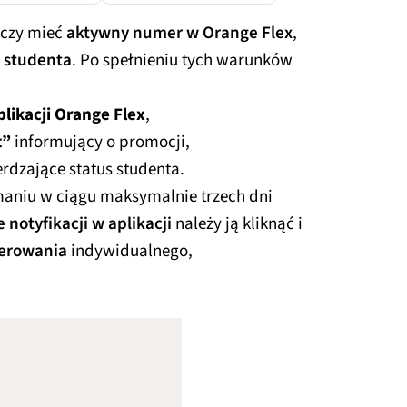
rczy mieć
aktywny numer w Orange Flex
,
s studenta
. Po spełnieniu tych warunków
plikacji Orange Flex
,
t”
informujący o promocji,
rdzające status studenta.
ymaniu w ciągu maksymalnie trzech dni
 notyfikacji w aplikacji
należy ją kliknąć i
erowania
indywidualnego,