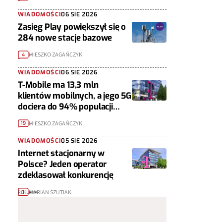
WIADOMOŚCI
06 SIE 2026
Zasięg Play powiększył się o
284 nowe stacje bazowe
MIESZKO ZAGAŃCZYK
4
WIADOMOŚCI
06 SIE 2026
T-Mobile ma 13,3 mln
klientów mobilnych, a jego 5G
dociera do 94% populacji
Polski
MIESZKO ZAGAŃCZYK
19
WIADOMOŚCI
05 SIE 2026
Internet stacjonarny w
Polsce? Jeden operator
zdeklasował konkurencję
MARIAN SZUTIAK
1