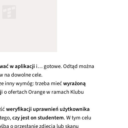
ać w aplikacji
i… gotowe. Odtąd można
w na dowolne cele.
ze inny wymóg: trzeba mieć
wyrażoną
j
i o ofertach Orange w ramach Klubu
ość
weryfikacji uprawnień użytkownika
 tego,
czy jest on studentem
. W tym celu
śbą o przesłanie zdjęcia lub skanu