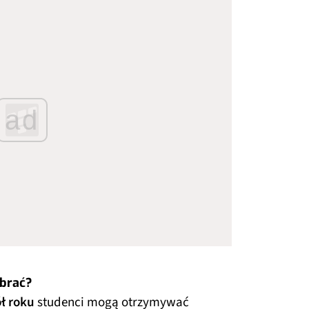
ad
ebrać?
ł roku
studenci mogą otrzymywać