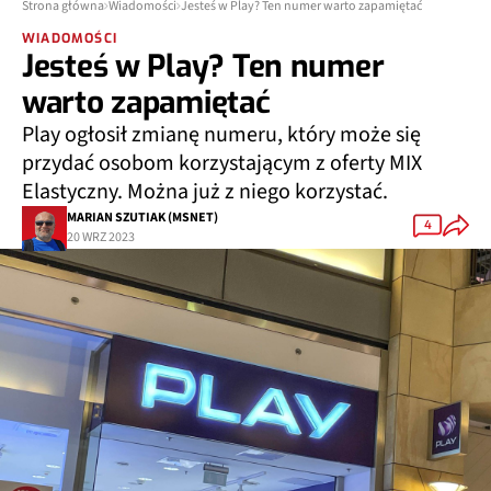
Strona główna
Wiadomości
Jesteś w Play? Ten numer warto zapamiętać
WIADOMOŚCI
Jesteś w Play? Ten numer
warto zapamiętać
Play ogłosił zmianę numeru, który może się
przydać osobom korzystającym z oferty MIX
Elastyczny. Można już z niego korzystać.
MARIAN SZUTIAK (MSNET)
4
20 WRZ 2023