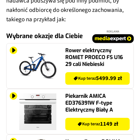
nadawca podszywa się pod inny podmiot, by
nakłonić odbiorcę do określonego zachowania,
takiego na przykład jak:
REKLAMA
Wybrane okazje dla Ciebie
Rower elektryczny
ROMET PROECO FS U16
29 cali Niebieski
5499.99 zł
Kup teraz
Piekarnik AMICA
ED376391W F-type
Elektryczny Biały A
1149 zł
Kup teraz