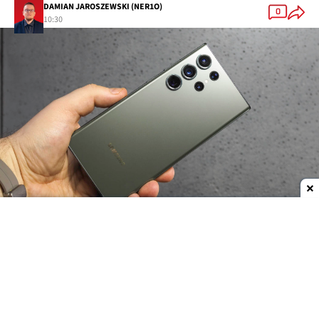
DAMIAN JAROSZEWSKI (NER1O)
0
10:30
Dodaj do ulubionych źródeł w Google
Samsung na premierę modeli Galaxy S23
obiecywał, że te otrzymają co najmniej 4-letnie
wsparcie. Chociaż 4. rocznica jeszcze nie wybiła, to