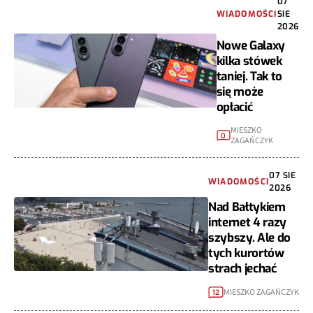
07
WIADOMOŚCI
SIE
2026
Nowe Galaxy
kilka stówek
taniej. Tak to
się może
opłacić
MIESZKO
0
ZAGAŃCZYK
07 SIE
WIADOMOŚCI
2026
Nad Bałtykiem
internet 4 razy
szybszy. Ale do
tych kurortów
strach jechać
MIESZKO ZAGAŃCZYK
12