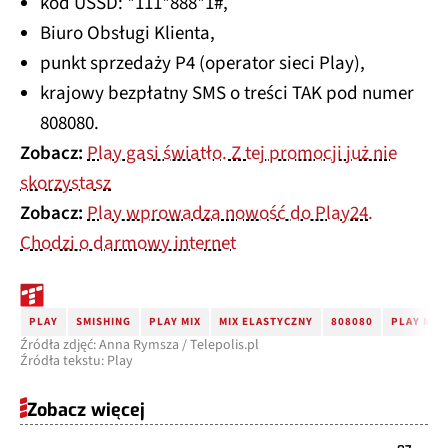
kod USSD: *111*888*1#,
Biuro Obsługi Klienta,
punkt sprzedaży P4 (operator sieci Play),
krajowy bezpłatny SMS o treści TAK pod numer
808080.
Zobacz:
Play gasi światło. Z tej promocji już nie
skorzystasz
Zobacz:
Play wprowadza nowość do Play24.
Chodzi o darmowy internet
PLAY
SMISHING
PLAY MIX
MIX ELASTYCZNY
808080
PLAY MIX
Źródła zdjęć: Anna Rymsza / Telepolis.pl
Źródła tekstu: Play
Zobacz więcej