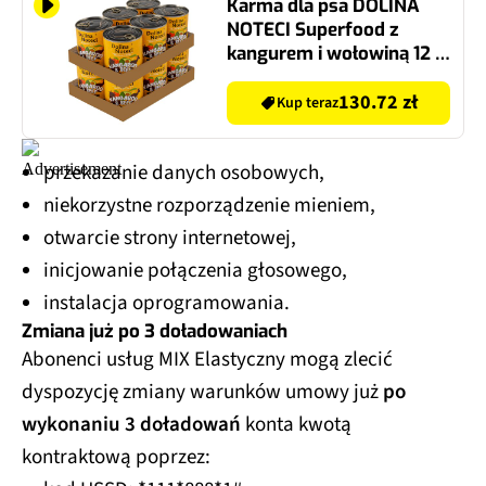
Karma dla psa DOLINA
NOTECI Superfood z
kangurem i wołowiną 12 x
800 g
130.72 zł
Kup teraz
przekazanie danych osobowych,
niekorzystne rozporządzenie mieniem,
otwarcie strony internetowej,
inicjowanie połączenia głosowego,
instalacja oprogramowania.
Zmiana już po 3 doładowaniach
Abonenci usług MIX Elastyczny mogą zlecić
dyspozycję zmiany warunków umowy już
po
wykonaniu 3 doładowań
konta kwotą
kontraktową poprzez: