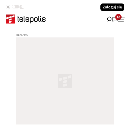
Zaloguj się
16