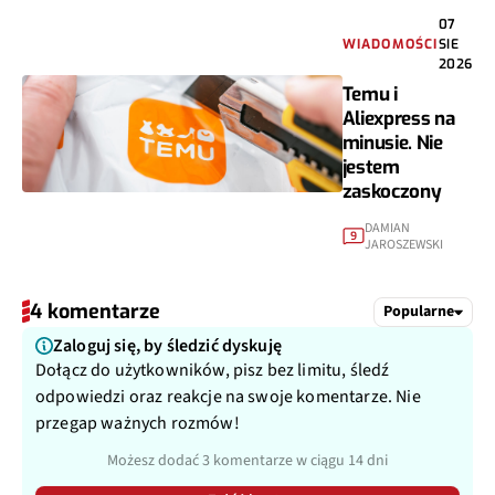
07
WIADOMOŚCI
SIE
2026
Temu i
Aliexpress na
minusie. Nie
jestem
zaskoczony
DAMIAN
9
JAROSZEWSKI
4 komentarze
Popularne
Zaloguj się, by śledzić dyskuję
Dołącz do użytkowników, pisz bez limitu, śledź
odpowiedzi oraz reakcje na swoje komentarze. Nie
przegap ważnych rozmów!
Możesz dodać 3 komentarze w ciągu 14 dni