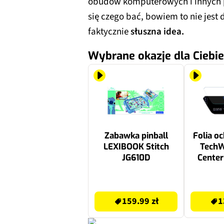
obudów komputerowych i innych 
się czego bać, bowiem to nie jest
faktycznie
słuszna idea.
Wybrane okazje dla Ciebie
Zabawka pinball
Folia o
LEXIBOOK Stitch
TechW
JG610D
Center
BMW 1
159.99 zł
139.99 zł
159.99 zł
1