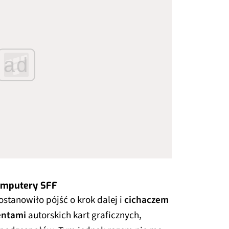
ad
omputery SFF
stanowiło pójść o krok dalej i
cichaczem
entami
autorskich kart graficznych,