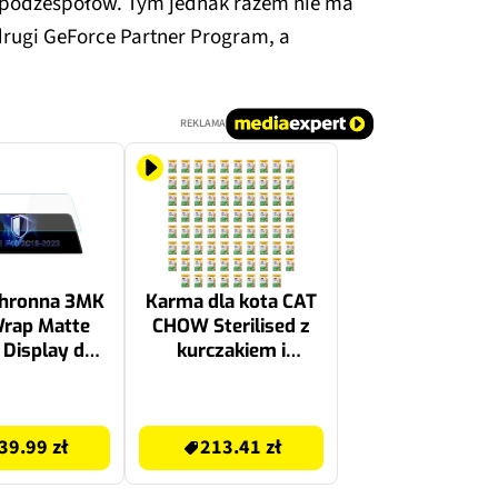
podzespołów. Tym jednak razem nie ma
 drugi GeForce Partner Program, a
REKLAMA
chronna 3MK
Karma dla kota CAT
rap Matte
CHOW Sterilised z
 Display do
kurczakiem i
 F40 2019-
bakłażanem w sosie
2023
78 x 85 g
213.41 zł
39.99 zł
213.41 zł