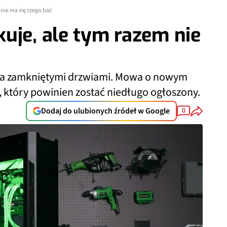
nie ma się czego bać
uje, ale tym razem nie
 za zamkniętymi drzwiami. Mowa o nowym
 który powinien zostać niedługo ogłoszony.
Dodaj do ulubionych źródeł w Google
0