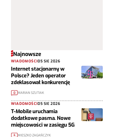
Najnowsze
WIADOMOŚCI
05 SIE 2026
Internet stacjonarny w
Polsce? Jeden operator
zdeklasował konkurencję
MARIAN SZUTIAK
0
WIADOMOŚCI
05 SIE 2026
T-Mobile uruchamia
dodatkowe pasma. Nowe
miejscowości w zasięgu 5G
MIESZKO ZAGAŃCZYK
4