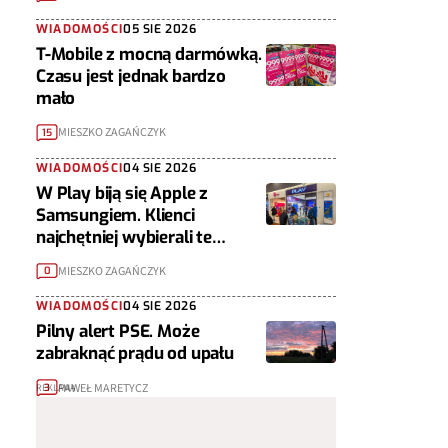
WIADOMOŚCI
05 SIE 2026
T-Mobile z mocną darmówką.
Czasu jest jednak bardzo
mało
MIESZKO ZAGAŃCZYK
15
WIADOMOŚCI
04 SIE 2026
W Play biją się Apple z
Samsungiem. Klienci
najchętniej wybierali te
telefony
MIESZKO ZAGAŃCZYK
0
WIADOMOŚCI
04 SIE 2026
Pilny alert PSE. Może
zabraknąć prądu od upału
PAWEŁ MARETYCZ
3