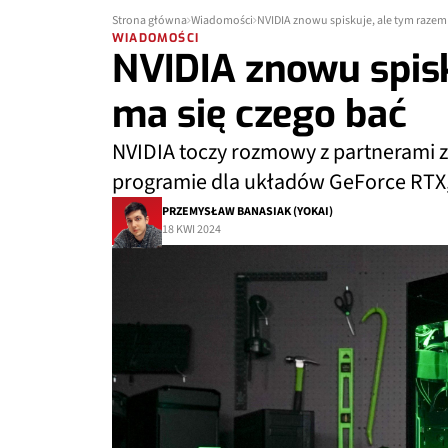
Strona główna
Wiadomości
NVIDIA znowu spiskuje, ale tym razem 
WIADOMOŚCI
NVIDIA znowu spisk
ma się czego bać
NVIDIA toczy rozmowy z partnerami
programie dla układów GeForce RTX,
PRZEMYSŁAW BANASIAK (YOKAI)
18 KWI 2024