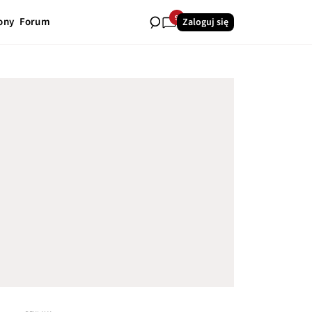
9
ony
Forum
Zaloguj się