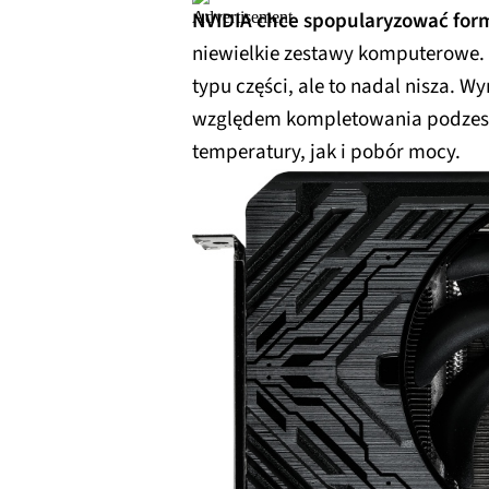
NVIDIA chce spopularyzować form
niewielkie zestawy komputerowe. 
typu części, ale to nadal nisza. 
względem kompletowania podzesp
temperatury, jak i pobór mocy.