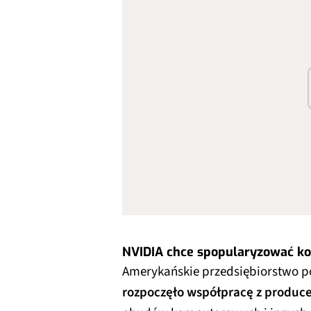
NVIDIA chce spopularyzować k
Amerykańskie przedsiębiorstwo po
rozpoczęło współpracę z produc