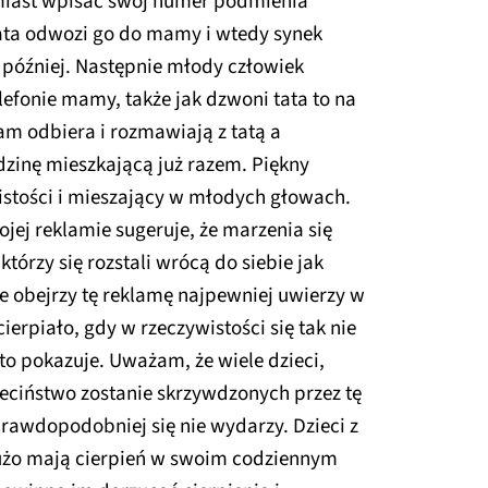
miast wpisać swój numer podmienia
ta odwozi go do mamy i wtedy synek
 później. Następnie młody człowiek
lefonie mamy, także jak dzwoni tata to na
Mam odbiera i rozmawiają z tatą a
dzinę mieszkającą już razem. Piękny
wistości i mieszający w młodych głowach.
jej reklamie sugeruje, że marzenia się
 którzy się rozstali wrócą do siebie jak
e obejrzy tę reklamę najpewniej uwierzy w
cierpiało, gdy w rzeczywistości się tak nie
 to pokazuje. Uważam, że wiele dzieci,
zieciństwo zostanie skrzywdzonych przez tę
rawdopodobniej się nie wydarzy. Dzieci z
dużo mają cierpień w swoim codziennym