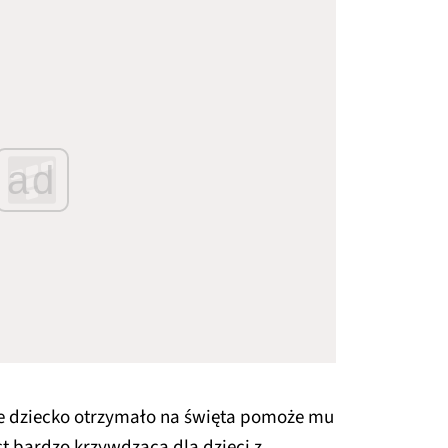
ad
óre dziecko otrzymało na święta pomoże mu
st bardzo krzywdząca dla dzieci z