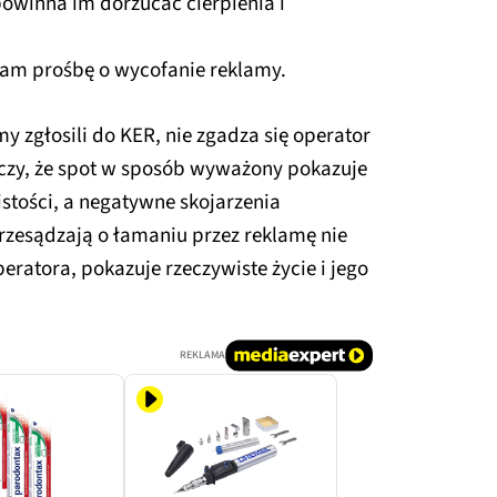
powinna im dorzucać cierpienia i
łam prośbę o wycofanie reklamy.
y zgłosili do KER, nie zgadza się operator
czy, że spot w sposób wyważony pokazuje
stości, a negatywne skojarzenia
rzesądzają o łamaniu przez reklamę nie
peratora, pokazuje rzeczywiste życie i jego
REKLAMA