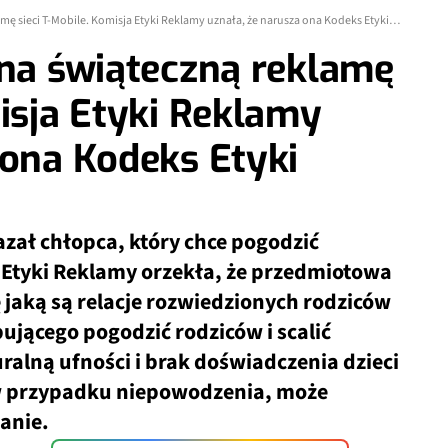
Ktoś złożył skargę na świąteczną reklamę sieci T-Mobile. Komisja Etyki Reklamy uznała, że narusza ona Kodeks Etyki Reklamy
 na świąteczną reklamę
misja Etyki Reklamy
 ona Kodeks Etyki
azał chłopca, który chce pogodzić
Etyki Reklamy orzekła, że
przedmiotowa
 jaką są relacje rozwiedzionych rodziców
bującego pogodzić rodziców i scalić
alną ufności i brak doświadczenia dzieci
, w przypadku niepowodzenia, może
wanie.