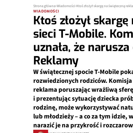
Strona główna
Wiadomości
WIADOMOŚCI
Ktoś złożył skargę
sieci T-Mobile. Ko
uznała, że narusza
Reklamy
W świątecznej spocie T-Mobile pok
rozwiedzionych rodziców. Komisja 
reklama poruszając wrażliwą sferę
i prezentując sytuację dziecka pró
rodzinę, może wykorzystywać natur
lub młodzieży – a co za tym idzie
narazić je na przykrość i rozczaro