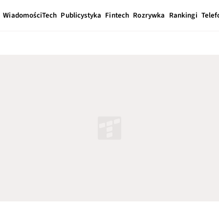
Wiadomości
Tech
Publicystyka
Fintech
Rozrywka
Rankingi
Telef