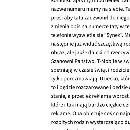
komórki. Sprytny młodzieniec za
nazwę numeru mamy na siebie. Ta
prosi aby tata zadzwonił do niego
zmienia opis na numerze taty w te
telefonie wyświetla się "Synek". 
następnie już widać szczęśliwą ro
obraz, ale jakże daleki od rzeczy
Szanowni Państwo, T-Mobile w swo
spełniają w czasie świąt i rodzicie
tylko porozmawiają. Dziecko, któr
to i będzie rozczarowane i będzie 
stanie, a przecież reklama wprost
które i tak mają bardzo ciężkie d
reklamę. Ona obiecuje coś co najp
rozbitych rodzin wystarczająco 