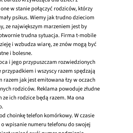
 one w stanie połączyć rodziców, którzy
 i mały psikus. Wiemy jak trudno dzieciom
iny, ze największym marzeniem jest by
potwornie trudna sytuacja. Firma t-mobile
zieję i wzbudza wiarę, ze znów mogą być
tne i bolesne.
pca i jego przypuszczam rozwiedzionych
e przypadkiem i wszyscy razem spędzają
 razem jak jest emitowana łzy w oczach
onych rodziców. Reklama powoduje złudne
in ze ich rodzice będą razem. Ma ona
o.
od choinkę telefon komórkowy. W czasie
si o wpisanie numeru telefonu do swojej