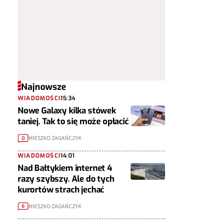
Najnowsze
WIADOMOŚCI
15:34
Nowe Galaxy kilka stówek
taniej. Tak to się może opłacić
MIESZKO ZAGAŃCZYK
0
WIADOMOŚCI
14:01
Nad Bałtykiem internet 4
razy szybszy. Ale do tych
kurortów strach jechać
MIESZKO ZAGAŃCZYK
6