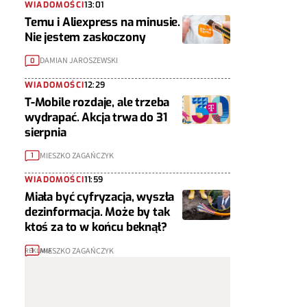
WIADOMOŚCI
13:01
Temu i Aliexpress na minusie.
Nie jestem zaskoczony
DAMIAN JAROSZEWSKI
0
WIADOMOŚCI
12:29
T-Mobile rozdaje, ale trzeba
wydrapać. Akcja trwa do 31
sierpnia
MIESZKO ZAGAŃCZYK
1
WIADOMOŚCI
11:59
Miała być cyfryzacja, wyszła
dezinformacja. Może by tak
ktoś za to w końcu beknął?
MIESZKO ZAGAŃCZYK
1