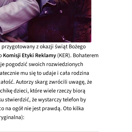
, przygotowany z okazji świąt Bożego
do
Komisji Etyki Reklamy
(KER). Bohaterem
buje pogodzić swoich rozwiedzionych
tecznie mu się to udaje i cała rodzina
ałość. Autorzy skarg zwrócili uwagę, że
ikę dzieci, które wiele rzeczy biorą
 stwierdzić, że wystarczy telefon by
 na ogół nie jest prawdą. Oto kilka
yginalna):