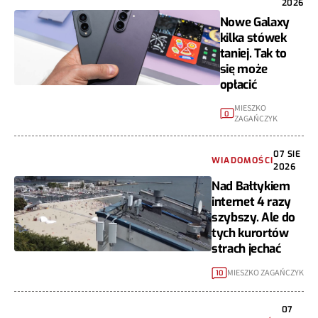
2026
Nowe Galaxy
kilka stówek
taniej. Tak to
się może
opłacić
MIESZKO
0
ZAGAŃCZYK
07 SIE
WIADOMOŚCI
2026
Nad Bałtykiem
internet 4 razy
szybszy. Ale do
tych kurortów
strach jechać
MIESZKO ZAGAŃCZYK
10
07