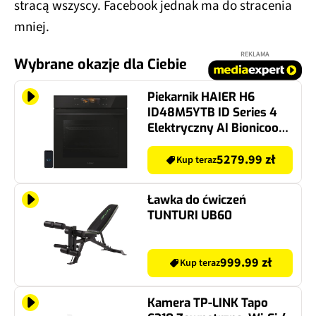
stracą wszyscy. Facebook jednak ma do stracenia
mniej.
REKLAMA
Wybrane okazje dla Ciebie
Piekarnik HAIER H6
ID48M5YTB ID Series 4
Elektryczny AI Bionicook
Air Fry Termoobieg
Podwójne prowadnice
5279.99 zł
Kup teraz
teleskopowe
Ławka do ćwiczeń
TUNTURI UB60
999.99 zł
Kup teraz
Kamera TP-LINK Tapo