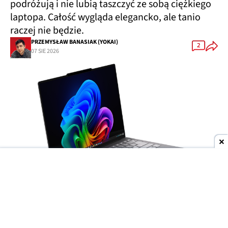
podróżują i nie lubią taszczyć ze sobą ciężkiego
laptopa. Całość wygląda elegancko, ale tanio
raczej nie będzie.
PRZEMYSŁAW BANASIAK (YOKAI)
2
07 SIE 2026
Dodaj do ulubionych źródeł w Google
Wyścig producentów o
jak najcieńsze laptopy