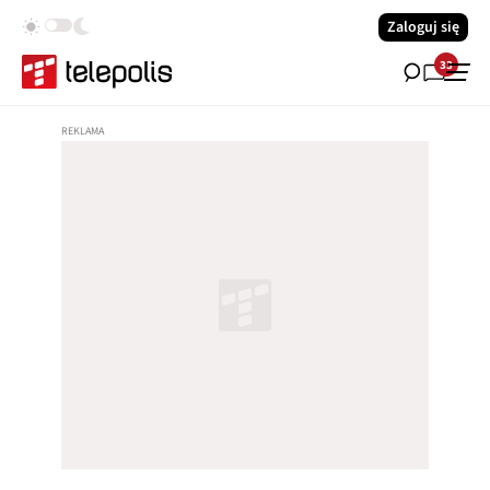
Zaloguj się
33