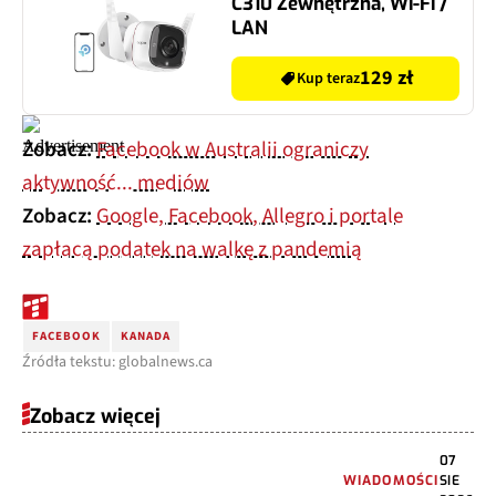
C310 Zewnętrzna, Wi-Fi /
LAN
129 zł
Kup teraz
Zobacz:
Facebook w Australii ograniczy
aktywność... mediów
Zobacz:
Google, Facebook, Allegro i portale
zapłacą podatek na walkę z pandemią
FACEBOOK
KANADA
Źródła tekstu: globalnews.ca
Zobacz więcej
07
WIADOMOŚCI
SIE