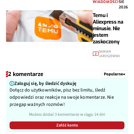
WIADOMOŚCI
SIE
2026
Temu i
Aliexpress na
minusie. Nie
jestem
zaskoczony
DAMIAN
2
JAROSZEWSKI
2 komentarze
Popularne
Zaloguj się, by śledzić dyskuję
Dołącz do użytkowników, pisz bez limitu, śledź
odpowiedzi oraz reakcje na swoje komentarze. Nie
przegap ważnych rozmów!
Możesz dodać 3 komentarze w ciągu 14 dni
Załóż konto