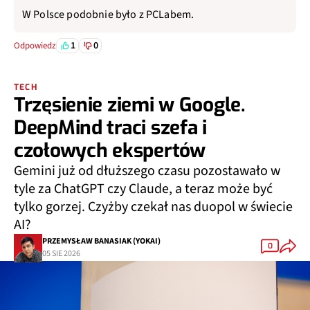
W Polsce podobnie było z PCLabem.
1
0
Odpowiedz
TECH
Trzęsienie ziemi w Google.
DeepMind traci szefa i
czołowych ekspertów
Gemini już od dłuższego czasu pozostawało w
tyle za ChatGPT czy Claude, a teraz może być
tylko gorzej. Czyżby czekał nas duopol w świecie
AI?
PRZEMYSŁAW BANASIAK (YOKAI)
0
05 SIE 2026