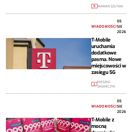
MARIAN SZUTIAK
0
05
WIADOMOŚCI
SIE
2026
T-Mobile
uruchamia
dodatkowe
pasma. Nowe
miejscowości w
zasięgu 5G
MIESZKO
2
ZAGAŃCZYK
05
WIADOMOŚCI
SIE
2026
T-Mobile z
mocną