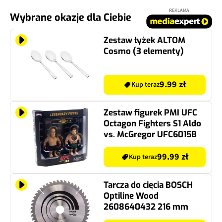
REKLAMA
Wybrane okazje dla Ciebie
Zestaw łyżek ALTOM
Cosmo (3 elementy)
9.99 zł
Kup teraz
Zestaw figurek PMI UFC
Octagon Fighters S1 Aldo
vs. McGregor UFC6015B
99.99 zł
Kup teraz
Tarcza do cięcia BOSCH
Optiline Wood
2608640432 216 mm