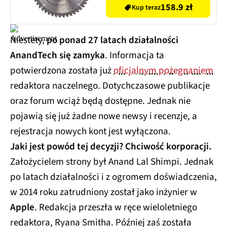
158.9 zł
Kup teraz
Niestety,
po ponad 27 latach działalności
AnandTech się zamyka
. Informacja ta
potwierdzona została już
oficjalnym pożegnaniem
redaktora naczelnego. Dotychczasowe publikacje
oraz forum wciąż będą dostępne. Jednak nie
pojawią się już żadne nowe newsy i recenzje, a
rejestracja nowych kont jest wyłączona.
Jaki jest powód tej decyzji? Chciwość korporacji.
Założycielem strony był Anand Lal Shimpi. Jednak
po latach działalności i z ogromem doświadczenia,
w 2014 roku zatrudniony został jako inżynier w
Apple
. Redakcja przeszła w ręce wieloletniego
redaktora, Ryana Smitha. Później zaś została