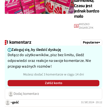
darmówką.
Czasu jest
jednak bardzo
mało
MIESZKO
15
ZAGAŃCZYK
1 komentarz
Popularne
Zaloguj się, by śledzić dyskuję
Dołącz do użytkowników, pisz bez limitu, śledź
odpowiedzi oraz reakcje na swoje komentarze. Nie
przegap ważnych rozmów!
Możesz dodać 3 komentarze w ciągu 14 dni
Załóż konto
Dodaj komentarz
~gość
31 SIE 2024 · 20:12