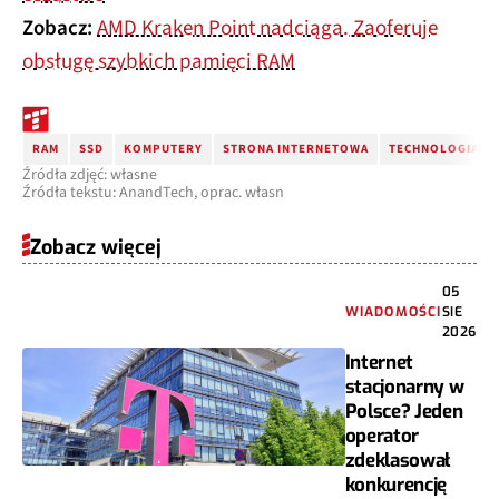
Zobacz:
AMD Kraken Point nadciąga. Zaoferuje
obsługę szybkich pamięci RAM
RAM
SSD
KOMPUTERY
STRONA INTERNETOWA
TECHNOLOGIA
Źródła zdjęć: własne
Źródła tekstu: AnandTech, oprac. własn
Zobacz więcej
05
WIADOMOŚCI
SIE
2026
Internet
stacjonarny w
Polsce? Jeden
operator
zdeklasował
konkurencję