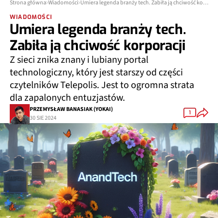
Strona główna
Wiadomości
Umiera legenda branży tech. Zabiła ją chciwość korporacji
WIADOMOŚCI
Umiera legenda branży tech.
Zabiła ją chciwość korporacji
Z sieci znika znany i lubiany portal
technologiczny, który jest starszy od części
czytelników Telepolis. Jest to ogromna strata
dla zapalonych entuzjastów.
PRZEMYSŁAW BANASIAK (YOKAI)
1
30 SIE 2024