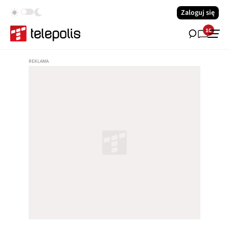
Zaloguj się
10