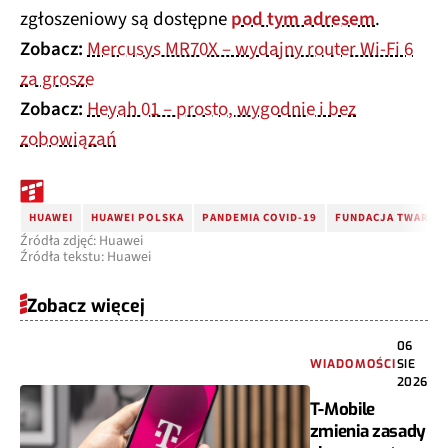
zgłoszeniowy są dostępne
pod tym adresem
.
Zobacz:
Mercusys MR70X – wydajny router Wi-Fi 6
za grosze
Zobacz:
Heyah 01 – prosto, wygodnie i bez
zobowiązań
HUAWEI
HUAWEI POLSKA
PANDEMIA COVID-19
FUNDACJA TWARZE 
Źródła zdjęć: Huawei
Źródła tekstu: Huawei
Zobacz więcej
06
WIADOMOŚCI
SIE
2026
T-Mobile
zmienia zasady