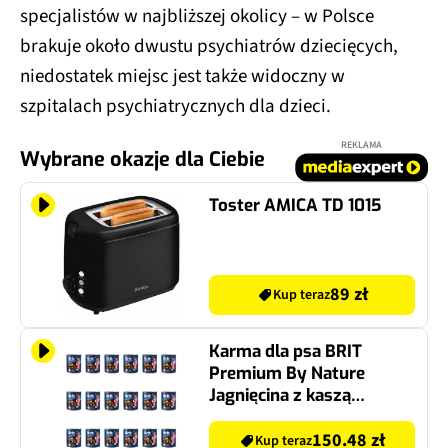
specjalistów w najbliższej okolicy – w Polsce
brakuje około dwustu psychiatrów dziecięcych,
niedostatek miejsc jest także widoczny w
szpitalach psychiatrycznych dla dzieci.
REKLAMA
Wybrane okazje dla Ciebie
Toster AMICA TD 1015
89 zł
Kup teraz
Karma dla psa BRIT
Premium By Nature
Jagnięcina z kaszą
gryczaną 18 x 800 g
150.48 zł
Kup teraz