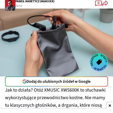
PAWEŁ MARETYCZ (MANIIIEK)
0
08:52
Dodaj do ulubionych źródeł w Google
Jak to działa? Otóż XMUSIC XWS600K to słuchawki
wykorzystujące przewodnictwo kostne. Nie mamy
tu klasycznych głośników, a drgania, które niosą
dźwięk po naszej czaszce i trafiają bezpośrednio