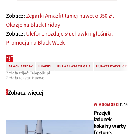
Zobacz:
Zegarki Amazfit taniej nawet o 350 zł.
Okazje na Black Friday
Zobacz:
Ulefone rozdaje słuchawki i głośniki.
Promocja na Black Week
BLACK FRIDAY
HUAWEI
HUAWEI WATCH GT 3
HUAWEI WATCH GT 3 
Źródła zdjęć: Telepolis.pl
Źródła tekstu: Huawei
Zobacz więcej
WIADOMOŚCI
11:44
Przejęli
ładunek
kokainy warty
fortunę.