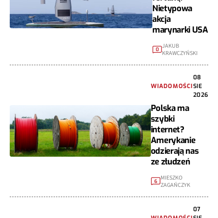
Nietypowa
akcja
marynarki USA
JAKUB
0
KRAWCZYŃSKI
08
WIADOMOŚCI
SIE
2026
Polska ma
szybki
internet?
Amerykanie
odzierają nas
ze złudzeń
MIESZKO
6
ZAGAŃCZYK
07
WIADOMOŚCI
SIE