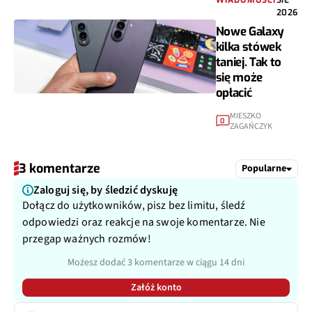
2026
Nowe Galaxy
kilka stówek
taniej. Tak to
się może
opłacić
MIESZKO
0
ZAGAŃCZYK
3 komentarze
Popularne
Zaloguj się, by śledzić dyskuję
Dołącz do użytkowników, pisz bez limitu, śledź
odpowiedzi oraz reakcje na swoje komentarze. Nie
przegap ważnych rozmów!
Możesz dodać 3 komentarze w ciągu 14 dni
Załóż konto