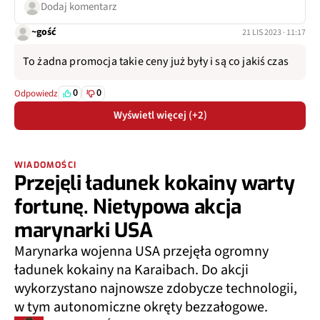
Dodaj komentarz
~gość
21 LIS 2023 · 11:17
To żadna promocja takie ceny już były i są co jakiś czas
0
0
Odpowiedz
Wyświetl więcej (+2)
WIADOMOŚCI
Przejęli ładunek kokainy warty
fortunę. Nietypowa akcja
marynarki USA
Marynarka wojenna USA przejęła ogromny
ładunek kokainy na Karaibach. Do akcji
wykorzystano najnowsze zdobycze technologii,
w tym autonomiczne okręty bezzałogowe.
JAKUB KRAWCZYŃSKI KUBAKRAW