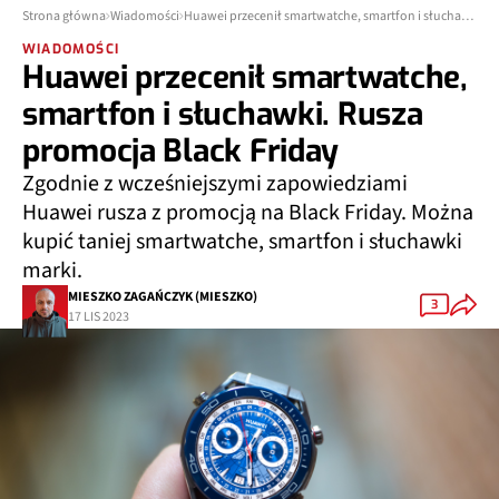
Strona główna
Wiadomości
Huawei przecenił smartwatche, smartfon i słuchawki. Rusza promocja Black Friday
WIADOMOŚCI
Huawei przecenił smartwatche,
smartfon i słuchawki. Rusza
promocja Black Friday
Zgodnie z wcześniejszymi zapowiedziami
Huawei rusza z promocją na Black Friday. Można
kupić taniej smartwatche, smartfon i słuchawki
marki.
MIESZKO ZAGAŃCZYK (MIESZKO)
3
17 LIS 2023