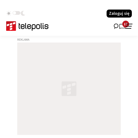
Zaloguj się
17