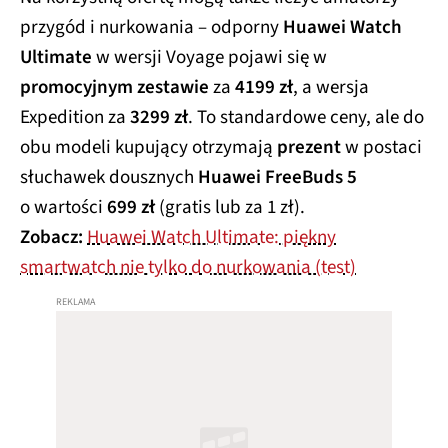
przygód i nurkowania – odporny
Huawei Watch
Ultimate
w wersji Voyage
pojawi się w
promocyjnym zestawie
za
4199 zł
, a wersja
Expedition za
3299 zł
. To standardowe ceny, ale do
obu modeli kupujący otrzymają
prezent
w postaci
słuchawek dousznych
Huawei FreeBuds 5
o wartości
699 zł
(gratis lub za 1 zł).
Zobacz:
Huawei Watch Ultimate: piękny
smartwatch nie tylko do nurkowania (test)