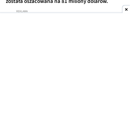
Dwa okręty autonomiczne klasy Voyager
wytropiły transportowiec z narkotykami
, a
następnie przesłały jego koordynaty do pobliskich