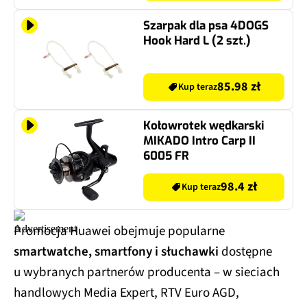
Szarpak dla psa 4DOGS
Hook Hard L (2 szt.)
85.98 zł
Kup teraz
Kołowrotek wędkarski
MIKADO Intro Carp II
6005 FR
98.4 zł
Kup teraz
Promocja Huawei obejmuje popularne
smartwatche, smartfony i słuchawki
dostępne
u wybranych partnerów producenta – w sieciach
handlowych Media Expert, RTV Euro AGD,