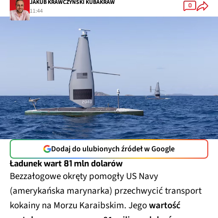
0
11:44
Dodaj do ulubionych źródeł w Google
Ładunek wart 81 mln dolarów
Bezzałogowe okręty pomogły US Navy
(amerykańska marynarka) przechwycić transport
kokainy na Morzu Karaibskim. Jego
wartość
została oszacowana na 81 miliony dolarów.