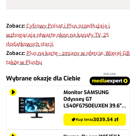
Zobacz:
Cyfrowy Polsat i Plus przedłużają i
wzbogacają otwarte okno na kanały TV. 25
dodatkowych stacji
Zobacz:
Plus na kartę - zmiany w ofercie. Więcej GB
także w Plushu
REKLAMA
Wybrane okazje dla Ciebie
Monitor SAMSUNG
Odyssey G7
LS40FG750EUXEN 39.6"
5120x2160px 180Hz 1 ms
[GTG] Curved
3039.54 zł
Kup teraz