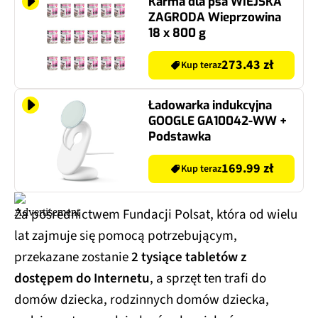
Karma dla psa WIEJSKA
ZAGRODA Wieprzowina
18 x 800 g
273.43 zł
Kup teraz
Ładowarka indukcyjna
GOOGLE GA10042-WW +
Podstawka
169.99 zł
Kup teraz
Za pośrednictwem Fundacji Polsat, która od wielu
lat zajmuje się pomocą potrzebującym,
przekazane zostanie
2 tysiące tabletów z
dostępem do Internetu
, a sprzęt ten trafi do
domów dziecka, rodzinnych domów dziecka,