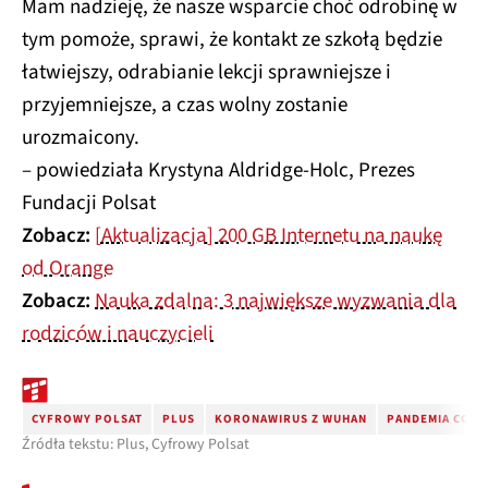
Mam nadzieję, że nasze wsparcie choć odrobinę w
tym pomoże, sprawi, że kontakt ze szkołą będzie
łatwiejszy, odrabianie lekcji sprawniejsze i
przyjemniejsze, a czas wolny zostanie
urozmaicony.
– powiedziała Krystyna Aldridge-Holc, Prezes
Fundacji Polsat
Zobacz:
[Aktualizacja] 200 GB Internetu na naukę
od Orange
Zobacz:
Nauka zdalna: 3 największe wyzwania dla
rodziców i nauczycieli
CYFROWY POLSAT
PLUS
KORONAWIRUS Z WUHAN
PANDEMIA COVI
Źródła tekstu: Plus, Cyfrowy Polsat