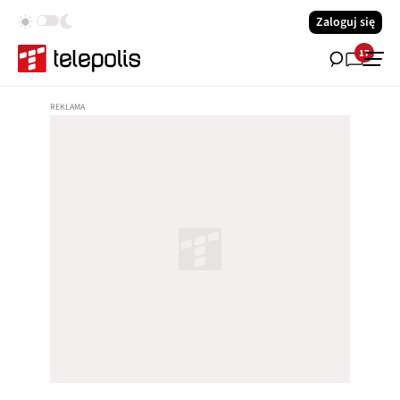
Zaloguj się
17