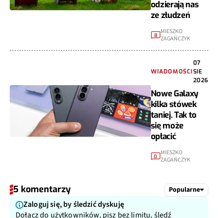
odzierają nas
ze złudzeń
MIESZKO
8
ZAGAŃCZYK
07
WIADOMOŚCI
SIE
2026
Nowe Galaxy
kilka stówek
taniej. Tak to
się może
opłacić
MIESZKO
0
ZAGAŃCZYK
5 komentarzy
Popularne
Zaloguj się, by śledzić dyskuję
Dołącz do użytkowników, pisz bez limitu, śledź