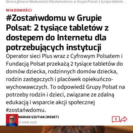
Strona główna
Wiadomości
#Zostańwdomu w Grupie Polsat: 2 tysiące tabletów z dostępem do Internetu dla potrzebujących instytucji
WIADOMOŚCI
#Zostańwdomu w Grupie
Polsat: 2 tysiące tabletów z
dostępem do Internetu dla
potrzebujących instytucji
Operator sieci Plus wraz z Cyfrowym Polsatem i
Fundacją Polsat przekażą 2 tysiące tabletów do
domów dziecka, rodzinnych domów dziecka,
rodzin zastępczych i placówek opiekuńczo-
wychowawczych. To odpowiedź Grupy Polsat na
potrzeby rodzin i dzieci, związane ze zdalną
edukacją i wsparcie akcji społecznej
#zostańwdomu.
MARIAN SZUTIAK (MSNET)
5
27 MAR 2020