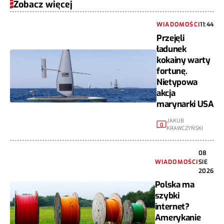
Zobacz więcej
WIADOMOŚCI
11:44
Przejęli
ładunek
kokainy warty
fortunę.
Nietypowa
akcja
marynarki USA
JAKUB
0
KRAWCZYŃSKI
08
WIADOMOŚCI
SIE
2026
Polska ma
szybki
internet?
Amerykanie