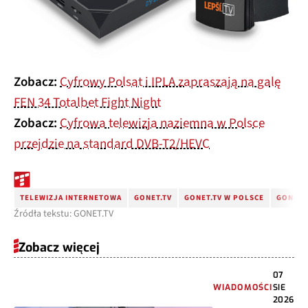
Zobacz:
Cyfrowy Polsat i IPLA zapraszają na galę
FEN 34 Totalbet Fight Night
Zobacz:
Cyfrowa telewizja naziemna w Polsce
przejdzie na standard DVB-T2/HEVC
TELEWIZJA INTERNETOWA
GONET.TV
GONET.TV W POLSCE
GONET.
Źródła tekstu: GONET.TV
Zobacz więcej
07
WIADOMOŚCI
SIE
2026