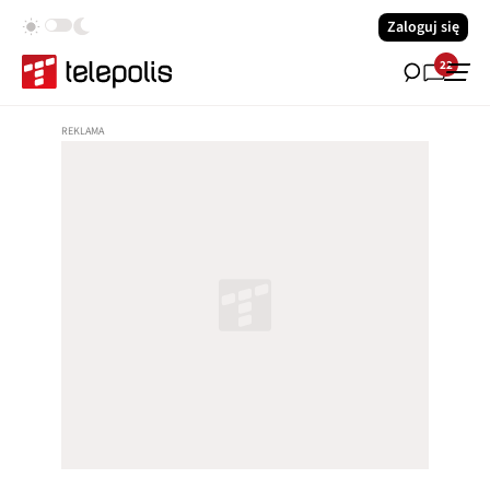
Zaloguj się
22