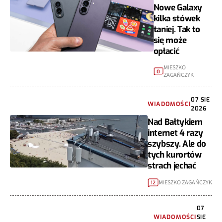
Nowe Galaxy
kilka stówek
taniej. Tak to
się może
opłacić
MIESZKO
0
ZAGAŃCZYK
07 SIE
WIADOMOŚCI
2026
Nad Bałtykiem
internet 4 razy
szybszy. Ale do
tych kurortów
strach jechać
MIESZKO ZAGAŃCZYK
12
07
WIADOMOŚCI
SIE