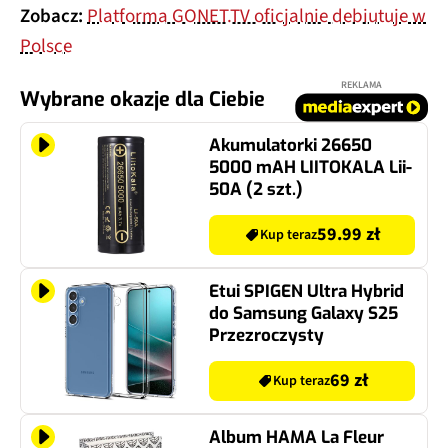
Zobacz:
Platforma GONET.TV oficjalnie debiutuje w
Polsce
REKLAMA
Wybrane okazje dla Ciebie
Akumulatorki 26650
5000 mAH LIITOKALA Lii-
50A (2 szt.)
59.99 zł
Kup teraz
Etui SPIGEN Ultra Hybrid
do Samsung Galaxy S25
Przezroczysty
69 zł
Kup teraz
Album HAMA La Fleur