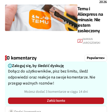
2026
Temu i
Aliexpress na
minusie. Nie
jestem
zaskoczony
DAMIAN
2
JAROSZEWSKI
0 komentarzy
Popularne
Zaloguj się, by śledzić dyskuję
Dołącz do użytkowników, pisz bez limitu, śledź
odpowiedzi oraz reakcje na swoje komentarze. Nie
przegap ważnych rozmów!
Możesz dodać 3 komentarze w ciągu 14 dni
Załóż konto
Dodaj komentarz