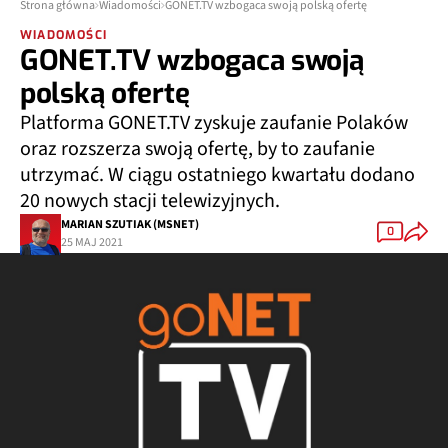
Strona główna
Wiadomości
GONET.TV wzbogaca swoją polską ofertę
WIADOMOŚCI
GONET.TV wzbogaca swoją
polską ofertę
Platforma GONET.TV zyskuje zaufanie Polaków
oraz rozszerza swoją ofertę, by to zaufanie
utrzymać. W ciągu ostatniego kwartału dodano
20 nowych stacji telewizyjnych.
MARIAN SZUTIAK (MSNET)
0
25 MAJ 2021