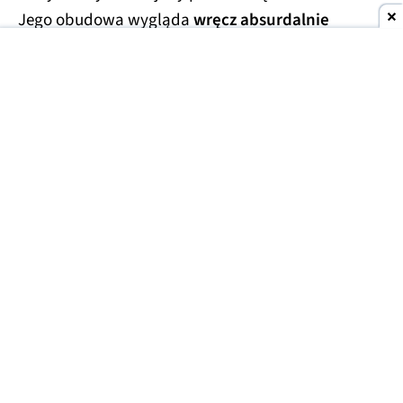
Jego obudowa wygląda
wręcz absurdalnie
smukło.
Specyfikacja techniczna pozostaje na razie
tajemnicą