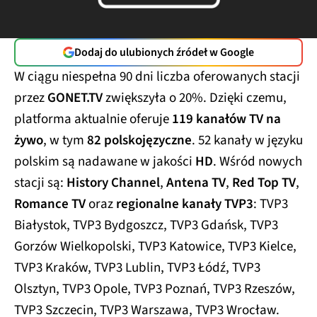
Dodaj do ulubionych źródeł w Google
W ciągu niespełna 90 dni liczba oferowanych stacji
przez
GONET.TV
zwiększyła o 20%. Dzięki czemu,
platforma aktualnie oferuje
119 kanałów TV na
żywo
, w tym
82 polskojęzyczne
. 52 kanały w języku
polskim są nadawane w jakości
HD
. Wśród nowych
stacji są:
History Channel
,
Antena TV
,
Red Top TV
,
Romance TV
oraz
regionalne kanały TVP3
: TVP3
Białystok, TVP3 Bydgoszcz, TVP3 Gdańsk, TVP3
Gorzów Wielkopolski, TVP3 Katowice, TVP3 Kielce,
TVP3 Kraków, TVP3 Lublin, TVP3 Łódź, TVP3
Olsztyn, TVP3 Opole, TVP3 Poznań, TVP3 Rzeszów,
TVP3 Szczecin, TVP3 Warszawa, TVP3 Wrocław.