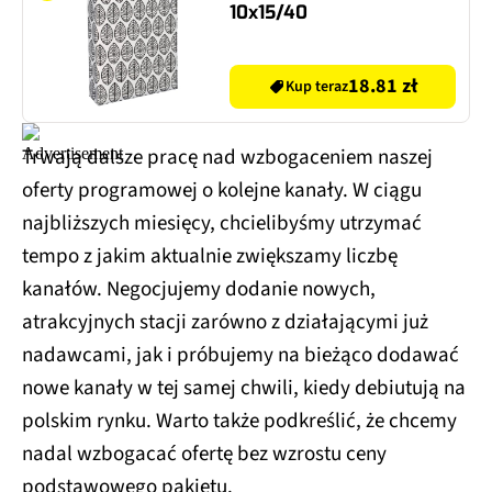
10x15/40
18.81 zł
Kup teraz
Trwają dalsze pracę nad wzbogaceniem naszej
oferty programowej o kolejne kanały. W ciągu
najbliższych miesięcy, chcielibyśmy utrzymać
tempo z jakim aktualnie zwiększamy liczbę
kanałów. Negocjujemy dodanie nowych,
atrakcyjnych stacji zarówno z działającymi już
nadawcami, jak i próbujemy na bieżąco dodawać
nowe kanały w tej samej chwili, kiedy debiutują na
polskim rynku. Warto także podkreślić, że chcemy
nadal wzbogacać ofertę bez wzrostu ceny
podstawowego pakietu.