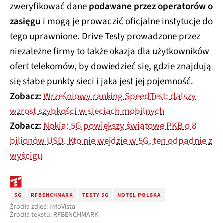
zweryfikować dane
podawane przez operatorów o
zasięgu
i mogą je prowadzić oficjalne instytucje do
tego uprawnione. Drive Testy prowadzone przez
niezależne firmy to także okazja dla użytkowników
ofert telekomów, by dowiedzieć się, gdzie znajdują
się słabe punkty sieci i jaka jest jej pojemność.
Zobacz:
Wrześniowy ranking SpeedTest: dalszy
wzrost szybkości w sieciach mobilnych
Zobacz:
Nokia: 5G powiększy światowe PKB o 8
bilionów USD. Kto nie wejdzie w 5G, ten odpadnie z
wyścigu
5G
RFBENCHMARK
TESTY 5G
NOTEL POLSKA
Źródła zdjęć: InfoVista
Źródła tekstu: RFBENCHMARK