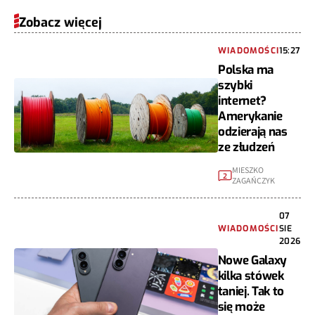
Zobacz więcej
WIADOMOŚCI
15:27
Polska ma
szybki
internet?
Amerykanie
odzierają nas
ze złudzeń
MIESZKO
2
ZAGAŃCZYK
07
WIADOMOŚCI
SIE
2026
Nowe Galaxy
kilka stówek
taniej. Tak to
się może