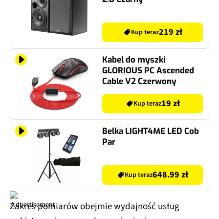
219 zł
Kup teraz
Kabel do myszki
GLORIOUS PC Ascended
Cable V2 Czerwony
19 zł
Kup teraz
Belka LIGHT4ME LED Cob
Par
648.99 zł
Kup teraz
Zakres pomiarów obejmie wydajność usług