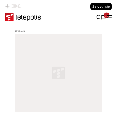
Zaloguj się
28