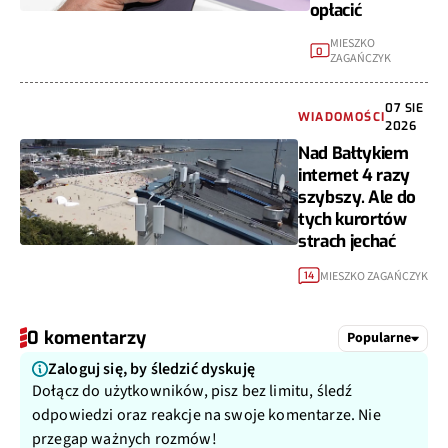
opłacić
MIESZKO
0
ZAGAŃCZYK
07 SIE
WIADOMOŚCI
2026
Nad Bałtykiem
internet 4 razy
szybszy. Ale do
tych kurortów
strach jechać
MIESZKO ZAGAŃCZYK
14
0 komentarzy
Popularne
Zaloguj się, by śledzić dyskuję
Dołącz do użytkowników, pisz bez limitu, śledź
odpowiedzi oraz reakcje na swoje komentarze. Nie
przegap ważnych rozmów!