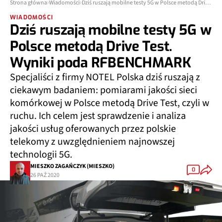
Strona główna
Wiadomości
Dziś ruszają mobilne testy 5G w Polsce metodą Drive Test. Wyniki poda RFBENCHMARK
WIADOMOŚCI
Dziś ruszają mobilne testy 5G w
Polsce metodą Drive Test.
Wyniki poda RFBENCHMARK
Specjaliści z firmy NOTEL Polska dziś ruszają z
ciekawym badaniem: pomiarami jakości sieci
komórkowej w Polsce metodą Drive Test, czyli w
ruchu. Ich celem jest sprawdzenie i analiza
jakości usług oferowanych przez polskie
telekomy z uwzględnieniem najnowszej
technologii 5G.
MIESZKO ZAGAŃCZYK (MIESZKO)
0
26 PAŹ 2020