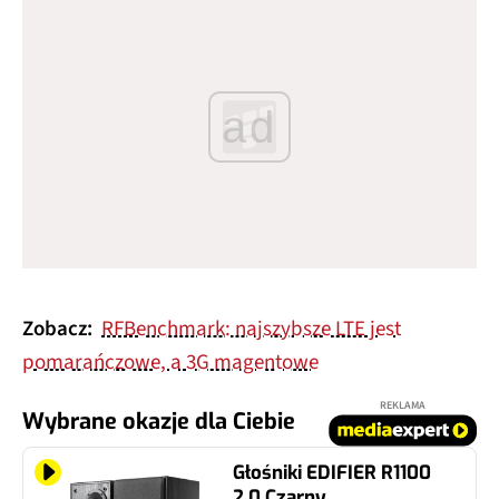
ad
Zobacz:
RFBenchmark: najszybsze LTE jest
pomarańczowe, a 3G magentowe
REKLAMA
Wybrane okazje dla Ciebie
Głośniki EDIFIER R1100
2.0 Czarny