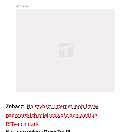
Zobacz:
Najszybszy Internet mobilny w
nadmorskich miejscowościach według
RFBenchmark
Na czym polega Drive Test?