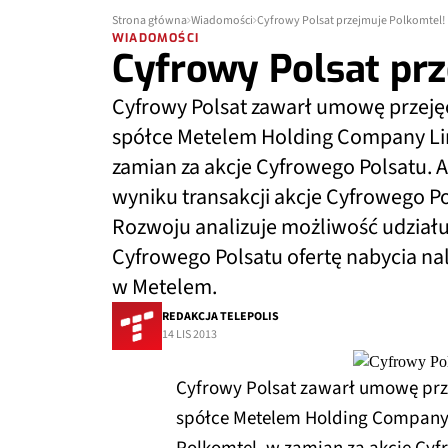
Strona główna
Wiadomości
Cyfrowy Polsat przejmuje Polkomtel!
WIADOMOŚCI
Cyfrowy Polsat prz
Cyfrowy Polsat zawarł umowę przeję
spółce Metelem Holding Company Limi
zamian za akcje Cyfrowego Polsatu. 
wyniku transakcji akcje Cyfrowego P
Rozwoju analizuje możliwość udziału
Cyfrowego Polsatu ofertę nabycia n
w Metelem.
REDAKCJA TELEPOLIS
14 LIS 2013
Cyfrowy Polsat zawarł umowę prz
spółce Metelem Holding Company L