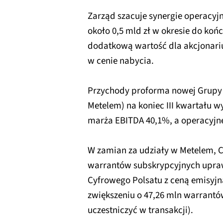
Zarząd szacuje synergie operacyjn
około 0,5 mld zł w okresie do koń
dodatkową wartość dla akcjonari
w cenie nabycia.
Przychody proforma nowej Grupy 
Metelem) na koniec III kwartału wy
marża EBITDA 40,1%, a operacyjne
W zamian za udziały w Metelem, C
warrantów subskrypcyjnych upraw
Cyfrowego Polsatu z ceną emisyjną
zwiększeniu o 47,26 mln warrantó
uczestniczyć w transakcji).