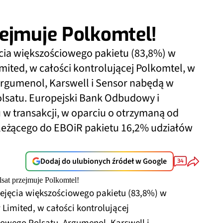
ejmuje Polkomtel!
cia większościowego pakietu (83,8%) w
ted, w całości kontrolującej Polkomtel, w
Argumenol, Karswell i Sensor nabędą w
olsatu. Europejski Bank Odbudowy i
 w transakcji, w oparciu o otrzymaną od
ależącego do EBOiR pakietu 16,2% udziałów
Dodaj do ulubionych źródeł w Google
34
ejęcia większościowego pakietu (83,8%) w
imited, w całości kontrolującej