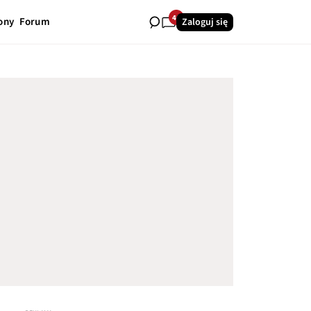
40
ony
Forum
Zaloguj się