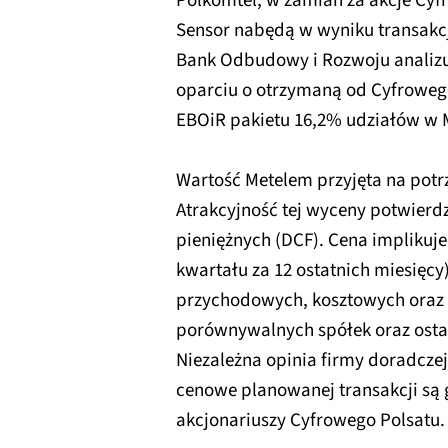
Polkomtel, w zamian za akcje Cyf
Sensor nabędą w wyniku transakcj
Bank Odbudowy i Rozwoju analizuj
oparciu o otrzymaną od Cyfrowego
EBOiR pakietu 16,2% udziałów w 
Wartość Metelem przyjęta na potrze
Atrakcyjność tej wyceny potwier
pieniężnych (DCF). Cena implikuje
kwartału za 12 ostatnich miesięcy
przychodowych, kosztowych oraz 
porównywalnych spółek oraz osta
Niezależna opinia firmy doradcze
cenowe planowanej transakcji są 
akcjonariuszy Cyfrowego Polsatu.