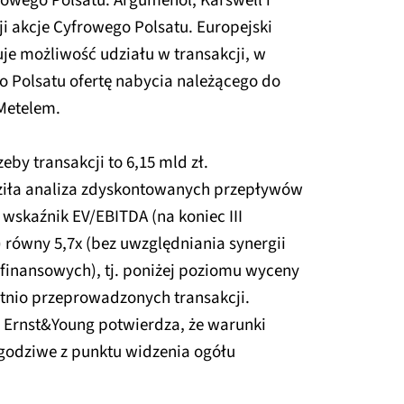
rowego Polsatu. Argumenol, Karswell i
i akcje Cyfrowego Polsatu. Europejski
e możliwość udziału w transakcji, w
 Polsatu ofertę nabycia należącego do
Metelem.
by transakcji to 6,15 mld zł.
dziła analiza zdyskontowanych przepływów
 wskaźnik EV/EBITDA (na koniec III
) równy 5,7x (bez uwzględniania synergii
finansowych), tj. poniżej poziomu wyceny
tnio przeprowadzonych transakcji.
j Ernst&Young potwierdza, że warunki
godziwe z punktu widzenia ogółu