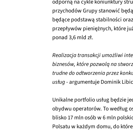
odporną na cykle koniunktury str
przychodów Grupy stanowić będą 
będące podstawą stabilności ora
przepływów pieniężnych, które ju
ponad 3,6 mld zł.
Realizacja transakcji umożliwi in
biznesów, które pozwolą na stwor
trudne do odtworzenia przez konku
usług
- argumentuje Dominik Libic
Unikalne portfolio usług będzie 
obydwu operatorów. To według os
blisko 17 mln osób w 6 mln pols
Polsatu w każdym domu, do któreg