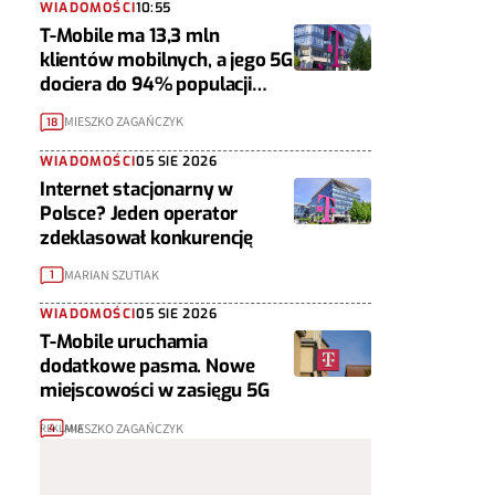
WIADOMOŚCI
10:55
T-Mobile ma 13,3 mln
klientów mobilnych, a jego 5G
dociera do 94% populacji
Polski
MIESZKO ZAGAŃCZYK
18
WIADOMOŚCI
05 SIE 2026
Internet stacjonarny w
Polsce? Jeden operator
zdeklasował konkurencję
MARIAN SZUTIAK
1
WIADOMOŚCI
05 SIE 2026
T-Mobile uruchamia
dodatkowe pasma. Nowe
miejscowości w zasięgu 5G
MIESZKO ZAGAŃCZYK
4