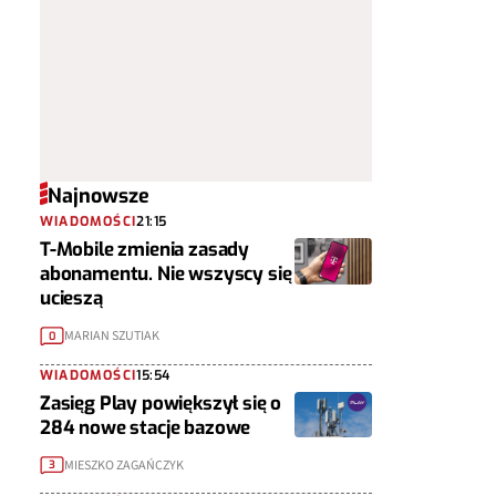
Najnowsze
WIADOMOŚCI
21:15
T-Mobile zmienia zasady
abonamentu. Nie wszyscy się
ucieszą
MARIAN SZUTIAK
0
WIADOMOŚCI
15:54
Zasięg Play powiększył się o
284 nowe stacje bazowe
MIESZKO ZAGAŃCZYK
3