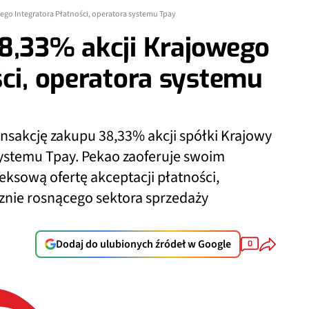
ego Integratora Płatności, operatora systemu Tpay
8,33% akcji Krajowego
ści, operatora systemu
ansakcję zakupu 38,33% akcji spółki Krajowy
 systemu Tpay. Pekao zaoferuje swoim
ksową ofertę akceptacji płatności,
znie rosnącego sektora sprzedaży
Dodaj do ulubionych źródeł w Google
0