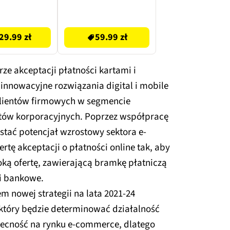
59.99 zł
29.99 zł
59.99 zł
e akceptacji płatności kartami i
innowacyjne rozwiązania digital i mobile
 klientów firmowych w segmencie
ntów korporacyjnych. Poprzez współpracę
stać potencjał wzrostowy sektora e-
tę akceptacji o płatności online tak, aby
ką ofertę, zawierającą bramkę płatniczą
gi bankowe.
 nowej strategii na lata 2021-24
 który będzie determinować działalność
ecność na rynku e-commerce, dlatego