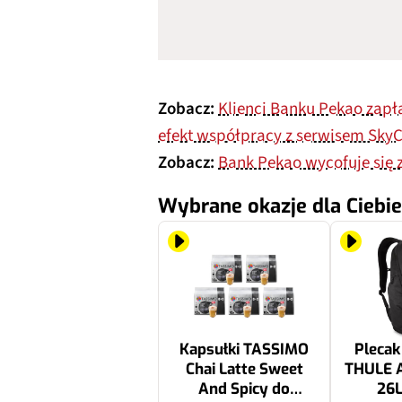
Zobacz:
Klienci Banku Pekao zapł
efekt współpracy z serwisem Sky
Zobacz:
Bank Pekao wycofuje się 
Wybrane okazje dla Ciebie
Kapsułki TASSIMO
Plecak
Chai Latte Sweet
THULE Ac
And Spicy do
26L