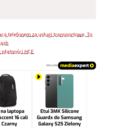
acą telefonem za usługi transportowe. To
Cash
z płatności HCE
REKLAMA
 na laptopa
Etui 3MK Silicone
cent 16 cali
Guardx do Samsung
 Czarny
Galaxy S25 Zielony