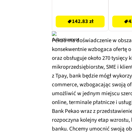
ekspresu Bosch
Tassimo (40 szt.)
142.83 zł
429.99 zł
142.83 zł
4
Pekao ma doświadczenie w obszarz
konsekwentnie wzbogaca ofertę o 
oraz obsługuje około 270 tysięcy
mikroprzedsiębiorstw, SME i klie
z Tpay, bank będzie mógł wykorzy
commerce, wzbogacając swoją ofer
umożliwić w jednym miejscu szero
online, terminale płatnicze i usłu
Bank Pekao wraz z przedstawieniem
rozpoczyna kolejny etap wzrostu,
banku. Chcemy umocnić swoją ob