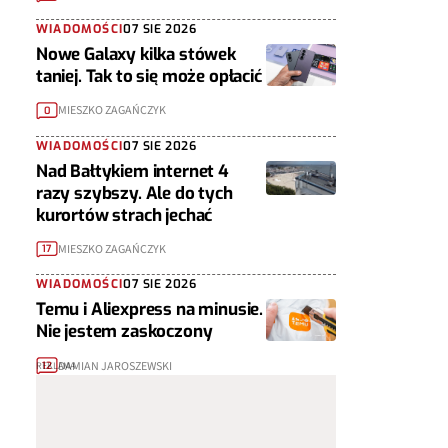
WIADOMOŚCI
07 SIE 2026
Nowe Galaxy kilka stówek
taniej. Tak to się może opłacić
MIESZKO ZAGAŃCZYK
0
WIADOMOŚCI
07 SIE 2026
Nad Bałtykiem internet 4
razy szybszy. Ale do tych
kurortów strach jechać
MIESZKO ZAGAŃCZYK
17
WIADOMOŚCI
07 SIE 2026
Temu i Aliexpress na minusie.
Nie jestem zaskoczony
DAMIAN JAROSZEWSKI
12