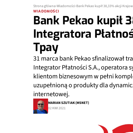
Strona główna
Wiadomości
Bank Pekao kupił 38,33% akcji Krajow
WIADOMOŚCI
Bank Pekao kupił 3
Integratora Płatno
Tpay
31 marca bank Pekao sfinalizował tr
Integrator Płatności S.A., operatora
klientom biznesowym w pełni komple
uzupełnioną o produkty dla dynamic
internetowej.
MARIAN SZUTIAK (MSNET)
02 KWI 2021