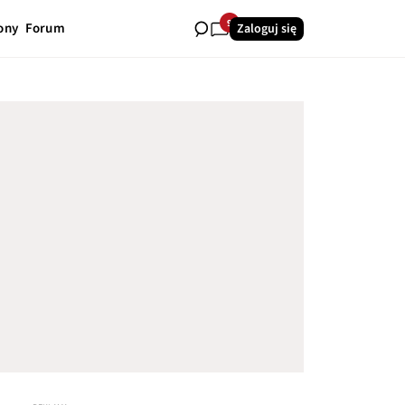
9
ony
Forum
Zaloguj się