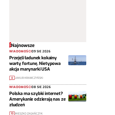
Najnowsze
WIADOMOŚCI
09 SIE 2026
Przejęli ładunek kokainy
warty fortunę. Nietypowa
akcja marynarki USA
JAKUB KRAWCZYŃSKI
0
WIADOMOŚCI
08 SIE 2026
Polska ma szybki internet?
Amerykanie odzierają nas ze
złudzeń
MIESZKO ZAGAŃCZYK
10