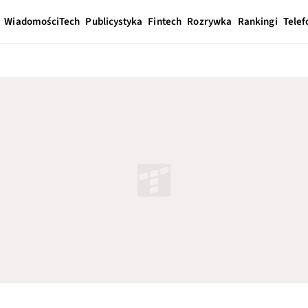
Wiadomości
Tech
Publicystyka
Fintech
Rozrywka
Rankingi
Telef