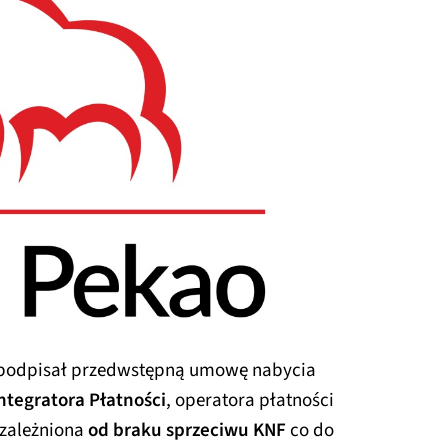
podpisał przedwstępną umowę nabycia
ntegratora Płatności
, operatora płatności
 uzależniona
od braku sprzeciwu KNF
co do