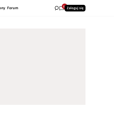
15
ony
Forum
Zaloguj się