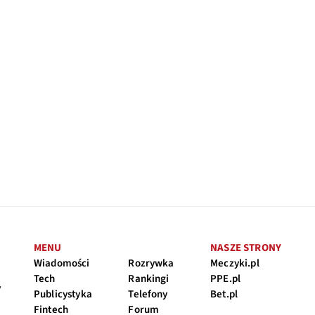
MENU
NASZE STRONY
Wiadomości
Rozrywka
Meczyki.pl
Tech
Rankingi
PPE.pl
y
Publicystyka
Telefony
Bet.pl
Fintech
Forum