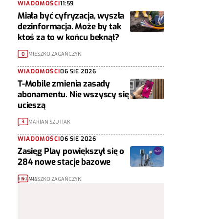
WIADOMOŚCI
11:59
Miała być cyfryzacja, wyszła
dezinformacja. Może by tak
ktoś za to w końcu beknął?
MIESZKO ZAGAŃCZYK
0
WIADOMOŚCI
06 SIE 2026
T-Mobile zmienia zasady
abonamentu. Nie wszyscy się
ucieszą
MARIAN SZUTIAK
3
WIADOMOŚCI
06 SIE 2026
Zasięg Play powiększył się o
284 nowe stacje bazowe
MIESZKO ZAGAŃCZYK
4