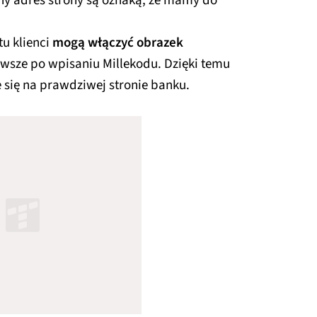
nany adres strony są oznaką, że mamy do
tu klienci
mogą włączyć obrazek
awsze po wpisaniu Millekodu. Dzięki temu
 się na prawdziwej stronie banku.