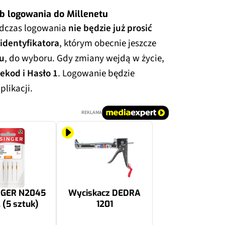
b logowania do Millenetu
odczas logowania
nie będzie już prosić
identyfikatora
, którym obecnie jeszcze
u
, do wyboru. Gdy zmiany wejdą w życie,
lekod i Hasło 1
. Logowanie będzie
likacji.
REKLAMA
INGER N2045
Wyciskacz DEDRA
 (5 sztuk)
1201