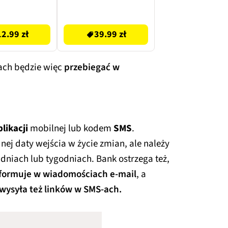
39.99 zł
12.99 zł
39.99 zł
ach będzie więc
przebiegać w
likacji
mobilnej lub kodem
SMS
.
ej daty wejścia w życie zmian, ale należy
 dniach lub tygodniach. Bank ostrzega też,
nformuje w wiadomościach e-mail
, a
 wysyła też linków w SMS-ach.