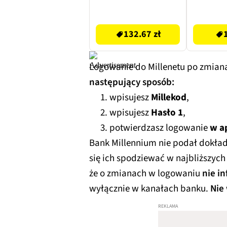
Przezroczysto-
srebrny
199 zł
12.99 zł
132.67 zł
Logowanie do Millenetu po zmian
następujący sposób:
wpisujesz
Millekod
,
wpisujesz
Hasło 1
,
potwierdzasz logowanie
w ap
Bank Millennium nie podał dokładn
się ich spodziewać w najbliższych
że o zmianach w logowaniu
nie i
wyłącznie w kanałach banku.
Nie