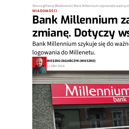
Strona główna
Wiadomości
Bank Millennium zapowiada ważną zm
WIADOMOŚCI
Bank Millennium 
zmianę. Dotyczy ws
Bank Millennium szykuje się do ważne
logowania do Millenetu.
MIESZKO ZAGAŃCZYK (MIESZKO)
11 GRU 2024