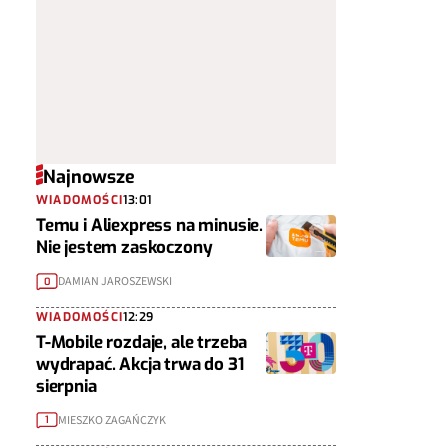
Najnowsze
WIADOMOŚCI
13:01
Temu i Aliexpress na minusie.
Nie jestem zaskoczony
DAMIAN JAROSZEWSKI
0
WIADOMOŚCI
12:29
T-Mobile rozdaje, ale trzeba
wydrapać. Akcja trwa do 31
sierpnia
MIESZKO ZAGAŃCZYK
1