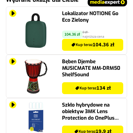
Lokalizator NOTIONE Go
Eco Zielony
0 zł
-
104.36 zł
najniższa cena
104.36 zł
Kup teraz
Bęben Djembe
MUSICMATE MM-DRM50
ShelfSound
134 zł
Kup teraz
Szkło hybrydowe na
obiektyw 3MK Lens
Protection do OnePlus
15R
19.9 zł
Kup teraz