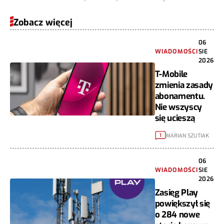
Zobacz więcej
06
WIADOMOŚCI
SIE
2026
T-Mobile
zmienia zasady
abonamentu.
Nie wszyscy
się ucieszą
MARIAN SZUTIAK
1
06
WIADOMOŚCI
SIE
2026
Zasięg Play
powiększył się
o 284 nowe