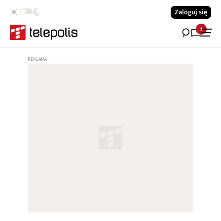
Zaloguj się
7