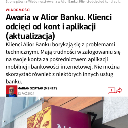
Strona główna
Wiadomości
Awaria w Alior Banku. Klienci odcięci od kont i aplikacji (aktualizacja)
WIADOMOŚCI
Awaria w Alior Banku. Klienci
odcięci od kont i aplikacji
(aktualizacja)
Klienci Alior Banku borykają się z problemami
technicznymi. Mają trudności w zalogowaniu się
na swoje konta za pośrednictwem aplikacji
mobilnej i bankowości internetowej. Nie można
skorzystać również z niektórych innych usług
banku.
MARIAN SZUTIAK (MSNET)
1
22 PAŹ 2024