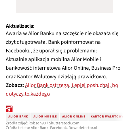
Aktualizacja:
Awaria w Alior Banku na szczęście nie okazała się
zbyt długotrwała. Bank poinformował na
Facebooku, że uporał się z problemami:
Aktualnie aplikacja mobilna Alior Mobile i
bankowość internetowa Alior Online, Business Pro
oraz Kantor Walutowy działają prawidłowo.
Zobacz:
Alior Bank ostrzega. Lepiej posłuchaj, bo
dotyczy to każdego
ALIOR BANK
ALIOR MOBILE
ALIOR ONLINE
KANTOR WALUTOWY
Źródła zdjęć: Robson90 / Shutterstock.com
Źródła tekstu: Alior Bank, Facebook, Downdetector.pl