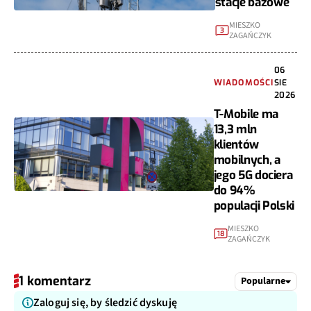
stacje bazowe
MIESZKO
3
ZAGAŃCZYK
06
WIADOMOŚCI
SIE
2026
T-Mobile ma
13,3 mln
klientów
mobilnych, a
jego 5G dociera
do 94%
populacji Polski
MIESZKO
18
ZAGAŃCZYK
1 komentarz
Popularne
Zaloguj się, by śledzić dyskuję