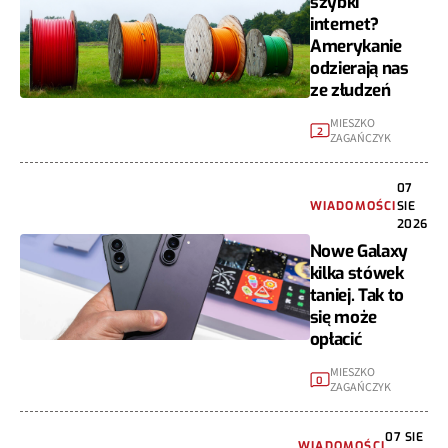
szybki
internet?
Amerykanie
odzierają nas
ze złudzeń
MIESZKO
2
ZAGAŃCZYK
07
WIADOMOŚCI
SIE
2026
Nowe Galaxy
kilka stówek
taniej. Tak to
się może
opłacić
MIESZKO
0
ZAGAŃCZYK
07 SIE
WIADOMOŚCI