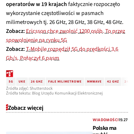
operatorów w 19 krajach
faktycznie rozpoczęło
wykorzystanie częstotliwości w pasmach
milimetrowych tj. 26 GHz, 28 GHz, 38 GHz, 48 GHz.
Zobacz:
Ericsson chce zwolnić 1200 osób. To przez
spowolnienie na rynku 5G
Zobacz:
T-Mobile rozpędził 5G do prędkości 3,6
Gb/s. Połączył 6 pasm
5G
UKE
26 GHZ
FALE MILIMETROWE
MMWAVE
42 GHZ
24,25
Źródła zdjęć: Shutterstock
Źródła tekstu: Blog Urzędu Komunikacji Elektronicznej
Zobacz więcej
WIADOMOŚCI
15:27
Polska ma