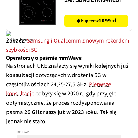
SAMSUNG CTR164NC01
1099 zł
Kup teraz
Zobacz:
Samsung i Qualcomm z nowym rekordem
szybkości 5G
Operatorzy o paśmie mmWave
Na stronach UKE znalazły się wyniki
kolejnych już
konsultacji
dotyczących wdrożenia 5G w
częstotliwościach 24,25-27,5 GHz.
Pierwsze
konsultacje
odbyły się w 2020 r., gdy przyjęto
optymistycznie, że proces rozdysponowania
pasma
26 GHz ruszy już w 2023 roku.
Tak się
jednak nie stało.