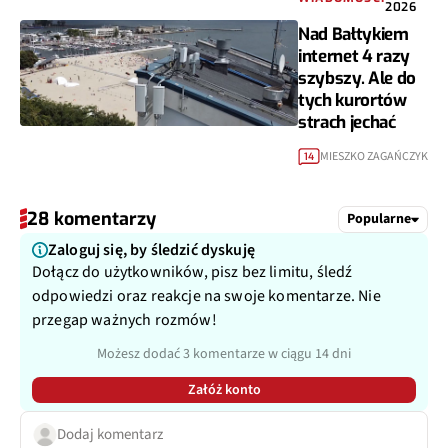
2026
Nad Bałtykiem
internet 4 razy
szybszy. Ale do
tych kurortów
strach jechać
MIESZKO ZAGAŃCZYK
14
28 komentarzy
Popularne
Zaloguj się, by śledzić dyskuję
Dołącz do użytkowników, pisz bez limitu, śledź
odpowiedzi oraz reakcje na swoje komentarze. Nie
przegap ważnych rozmów!
Możesz dodać 3 komentarze w ciągu 14 dni
Załóż konto
Dodaj komentarz