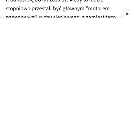
stopniowo przestali być głównym "motorem
napędowym" ruchu sieciowego, a zamiast tego
wszystko zaczęły dyktować algorytmy, a ruch
sieciowy był stopniowo dominowany przez boty.