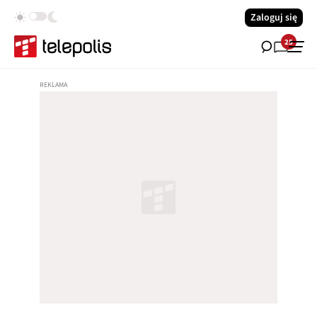
Zaloguj się
25