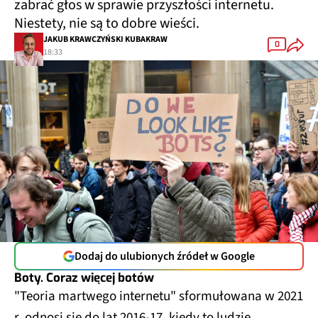
zabrać głos w sprawie przyszłości internetu.
Niestety, nie są to dobre wieści.
JAKUB KRAWCZYŃSKI KUBAKRAW
0
18:33
Dodaj do ulubionych źródeł w Google
Boty. Coraz więcej botów
"Teoria martwego internetu" sformułowana w 2021
r. odnosi się do lat 2016-17, kiedy to ludzie