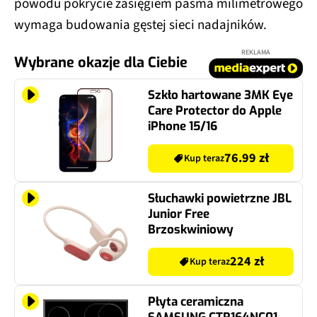
powodu pokrycie zasięgiem pasma milimetrowego
wymaga budowania gęstej sieci nadajników.
REKLAMA
Wybrane okazje dla Ciebie
Szkło hartowane 3MK Eye
Care Protector do Apple
iPhone 15/16
76.99 zł
Kup teraz
Słuchawki powietrzne JBL
Junior Free
Brzoskwiniowy
224 zł
Kup teraz
Płyta ceramiczna