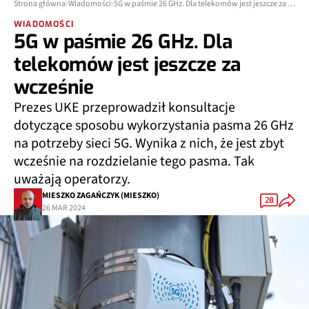
Strona główna
Wiadomości
5G w paśmie 26 GHz. Dla telekomów jest jeszcze za wcześnie
WIADOMOŚCI
5G w paśmie 26 GHz. Dla
telekomów jest jeszcze za
wcześnie
Prezes UKE przeprowadził konsultacje
dotyczące sposobu wykorzystania pasma 26 GHz
na potrzeby sieci 5G. Wynika z nich, że jest zbyt
wcześnie na rozdzielanie tego pasma. Tak
uważają operatorzy.
MIESZKO ZAGAŃCZYK (MIESZKO)
28
26 MAR 2024